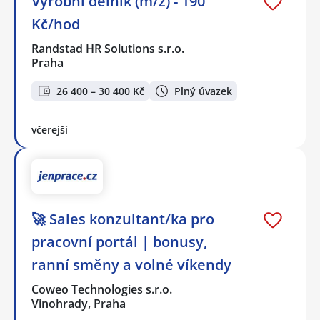
Výrobní dělník (m/ž) - 190
Kč/hod
Randstad HR Solutions s.r.o.
Praha
26 400 – 30 400 Kč
Plný úvazek
včerejší
🚀 Sales konzultant/ka pro
pracovní portál | bonusy,
ranní směny a volné víkendy
Coweo Technologies s.r.o.
Vinohrady, Praha