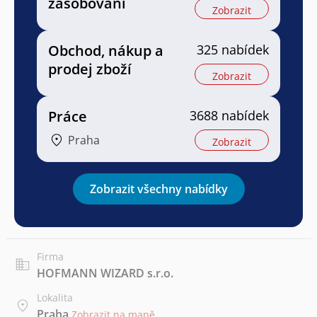
zásobování
Zobrazit
Obchod, nákup a
325 nabídek
prodej zboží
Zobrazit
Práce
3688 nabídek
Praha
Zobrazit
Zobrazit všechny nabídky
Firma
HOFMANN WIZARD s.r.o.
Lokalita
Praha
Zobrazit na mapě