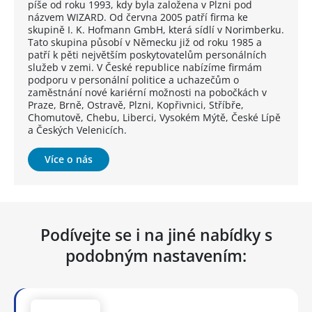
píše od roku 1993, kdy byla založena v Plzni pod
názvem WIZARD. Od června 2005 patří firma ke
skupině I. K. Hofmann GmbH, která sídlí v Norimberku.
Tato skupina působí v Německu již od roku 1985 a
patří k pěti největším poskytovatelům personálních
služeb v zemi. V České republice nabízíme firmám
podporu v personální politice a uchazečům o
zaměstnání nové kariérní možnosti na pobočkách v
Praze, Brně, Ostravě, Plzni, Kopřivnici, Stříbře,
Chomutově, Chebu, Liberci, Vysokém Mýtě, České Lípě
a Českých Velenicích.
Více o nás
Podívejte se i na jiné nabídky s
podobným nastavením: