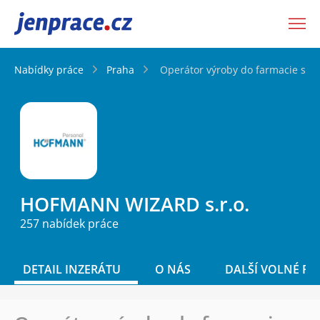
JenPráce.cz
Nabídky práce
Praha
Operátor výroby do farmacie s pra
HOFMANN WIZARD s.r.o.
257 nabídek práce
DETAIL INZERÁTU
O NÁS
DALŠÍ VOLNÉ PO