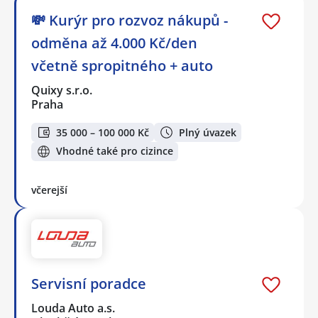
💸 Kurýr pro rozvoz nákupů -
odměna až 4.000 Kč/den
včetně spropitného + auto
Quixy s.r.o.
Praha
35 000 – 100 000 Kč
Plný úvazek
Vhodné také pro cizince
včerejší
Servisní poradce
Louda Auto a.s.