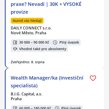
praxe? Nevadí | 30K + VYSOKÉ
provize
Nutně vás hledají
DAILY CONNECT s.r.o.
Nové Město, Praha
30 000 – 90 000 Kč
Plný úvazek
Vhodné také pro absolventy
Zveřejněno: 8. srpna
Wealth Manager/ka (Investiční
specialista)
B.I.G. Capital, a.s.
Praha
60 000 – 180 000 Kč
Plný úvazek