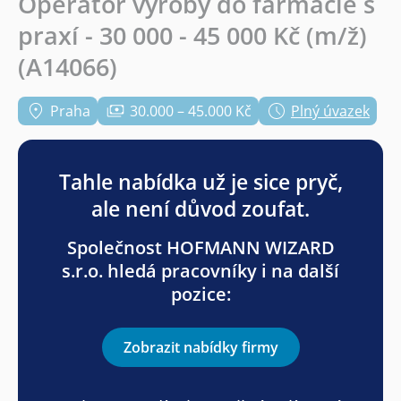
Operátor výroby do farmacie s
praxí - 30 000 - 45 000 Kč (m/ž)
(A14066)
Praha
30.000 – 45.000 Kč
Plný úvazek
Tahle nabídka už je sice pryč,
ale není důvod zoufat.
Společnost HOFMANN WIZARD
s.r.o. hledá pracovníky i na další
pozice:
Zobrazit nabídky firmy