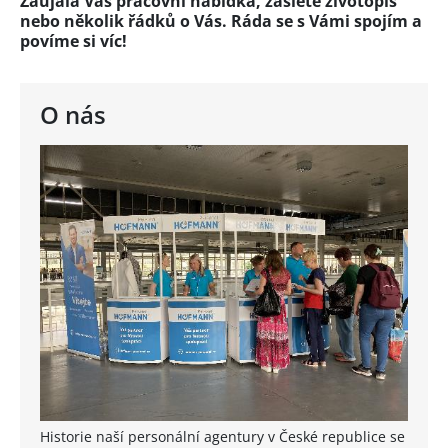
Zaujala Vás pracovní nabídka, zašlete životopis
nebo několik řádků o Vás. Ráda se s Vámi spojím a
povíme si víc!
O nás
Historie naší personální agentury v České republice se