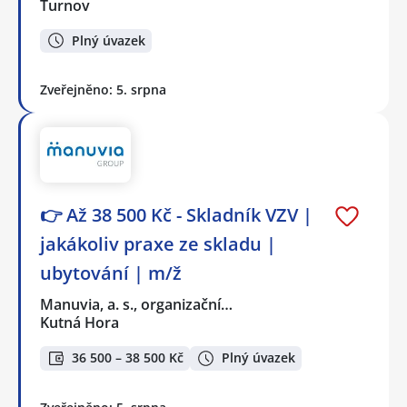
Turnov
Plný úvazek
Zveřejněno: 5. srpna
👉 Až 38 500 Kč - Skladník VZV |
jakákoliv praxe ze skladu |
ubytování | m/ž
Manuvia, a. s., organizační…
Kutná Hora
36 500 – 38 500 Kč
Plný úvazek