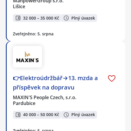
ManpowerGroup s.r.o.
Lišice
32 000 – 35 000 Kč
Plný úvazek
Zveřejněno: 5. srpna
👉Elektroúdržbář→13. mzda a
příspěvek na dopravu
MAXIN'S People Czech, s.r.o.
Pardubice
40 000 – 50 000 Kč
Plný úvazek
Zveřejněno: 5. srpna