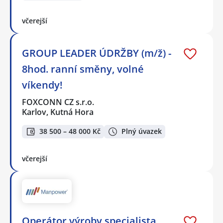
včerejší
GROUP LEADER ÚDRŽBY (m/ž) -
8hod. ranní směny, volné
víkendy!
FOXCONN CZ s.r.o.
Karlov, Kutná Hora
38 500 – 48 000 Kč
Plný úvazek
včerejší
Operátor výroby specialista