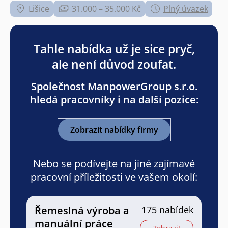
Lišice
31.000 – 35.000 Kč
Plný úvazek
Tahle nabídka už je sice pryč,
ale není důvod zoufat.
Společnost ManpowerGroup s.r.o.
hledá pracovníky i na další pozice:
Zobrazit nabídky firmy
Nebo se podívejte na jiné zajímavé
pracovní příležitosti ve vašem okolí:
Řemeslná výroba a
175 nabídek
manuální práce