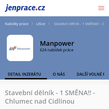
JenPráce.cz
Nabídky práce
Lišice
Stavební dělník - 1 SMĚNA!! - Ch
Manpower
624 nabídek práce
DETAIL INZERÁTU
O NÁS
DALŠÍ VOLNÉ PO
Stavební dělník - 1 SMĚNA!! -
Chlumec nad Cidlinou