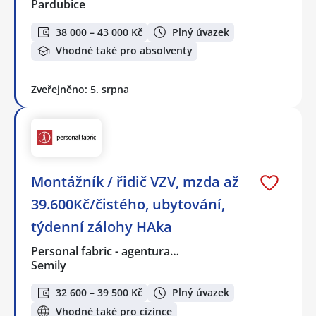
Pardubice
38 000 – 43 000 Kč
Plný úvazek
Vhodné také pro absolventy
Zveřejněno: 5. srpna
Montážník / řidič VZV, mzda až
39.600Kč/čistého, ubytování,
týdenní zálohy HAka
Personal fabric - agentura…
Semily
32 600 – 39 500 Kč
Plný úvazek
Vhodné také pro cizince