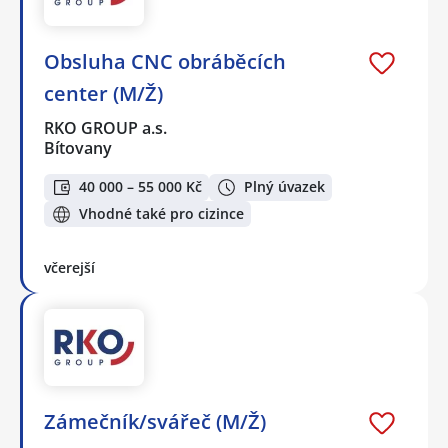
Obsluha CNC obráběcích
center (M/Ž)
RKO GROUP a.s.
Bítovany
40 000 – 55 000 Kč
Plný úvazek
Vhodné také pro cizince
včerejší
Zámečník/svářeč (M/Ž)