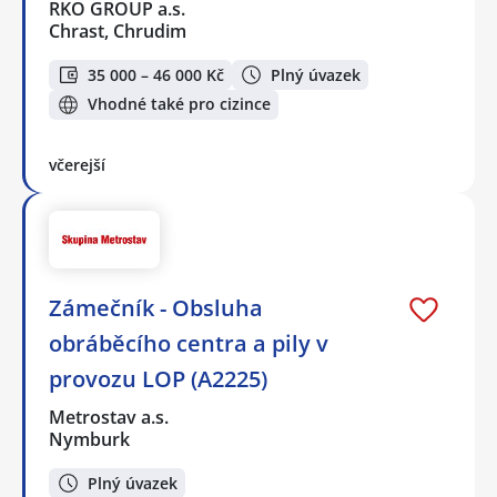
RKO GROUP a.s.
Chrast, Chrudim
35 000 – 46 000 Kč
Plný úvazek
Vhodné také pro cizince
včerejší
Zámečník - Obsluha
obráběcího centra a pily v
provozu LOP (A2225)
Metrostav a.s.
Nymburk
Plný úvazek