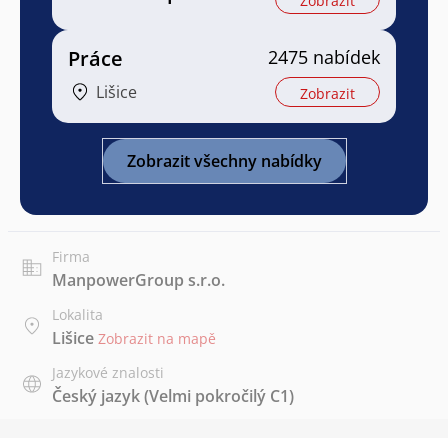
Zobrazit
Práce
2475 nabídek
Lišice
Zobrazit
Zobrazit všechny nabídky
Firma
ManpowerGroup s.r.o.
Lokalita
Lišice
Zobrazit na mapě
Jazykové znalosti
Český jazyk
(Velmi pokročilý C1)