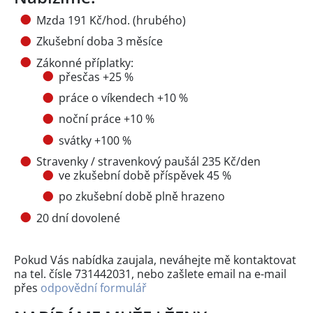
Mzda 191 Kč/hod. (hrubého)
Zkušební doba 3 měsíce
Zákonné příplatky:
přesčas +25 %
práce o víkendech +10 %
noční práce +10 %
svátky +100 %
Stravenky / stravenkový paušál 235 Kč/den
ve zkušební době příspěvek 45 %
po zkušební době plně hrazeno
20 dní dovolené
Pokud Vás nabídka zaujala, neváhejte mě kontaktovat
na tel. čísle 731442031, nebo zašlete email na e-mail
přes
odpovědní formulář