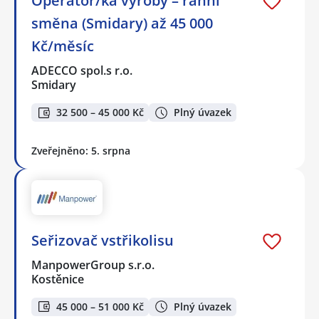
Operátor/ka výroby – ranní
směna (Smidary) až 45 000
Kč/měsíc
ADECCO spol.s r.o.
Smidary
32 500 – 45 000 Kč
Plný úvazek
Zveřejněno: 5. srpna
Seřizovač vstřikolisu
ManpowerGroup s.r.o.
Kostěnice
45 000 – 51 000 Kč
Plný úvazek