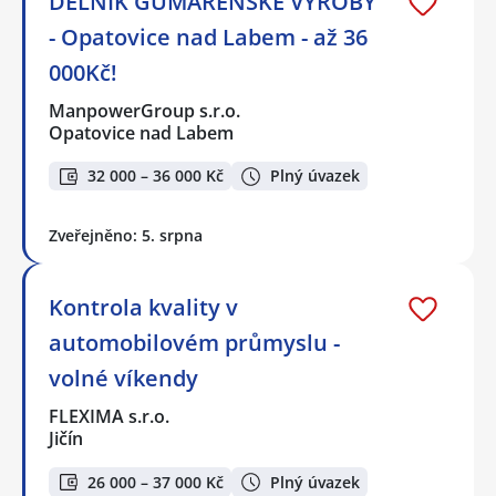
DĚLNÍK GUMÁRENSKÉ VÝROBY
- Opatovice nad Labem - až 36
000Kč!
ManpowerGroup s.r.o.
Opatovice nad Labem
32 000 – 36 000 Kč
Plný úvazek
Zveřejněno: 5. srpna
Kontrola kvality v
automobilovém průmyslu -
volné víkendy
FLEXIMA s.r.o.
Jičín
26 000 – 37 000 Kč
Plný úvazek