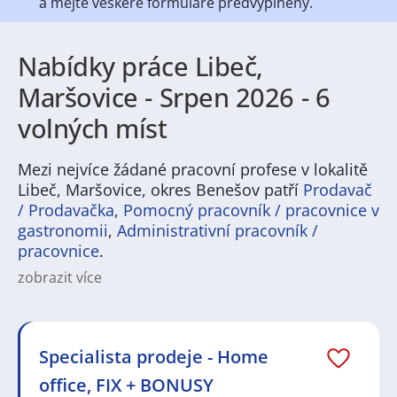
a mějte veškeré
formuláře předvyplněny.
Nabídky práce Libeč,
Maršovice - Srpen 2026 - 6
volných míst
Mezi nejvíce žádané pracovní profese v lokalitě
Libeč, Maršovice, okres Benešov patří
Prodavač
/ Prodavačka
,
Pomocný pracovník / pracovnice v
gastronomii
,
Administrativní pracovník /
pracovnice
.
zobrazit více
Na
JenPráce.cz
naleznete širokou nabídku pravidelně
aktualizovaných a doplňovaných inzerátů
práce
i
brigády
. Najdete zde široké množství různých oborů
a profesí, o které mají firmy aktuálně největší zájem a
Specialista prodeje - Home
je pro ně velmi podstatné obsadit pracovní pozici v co
office, FIX + BONUSY
nejkratším možném termínu. Mezi takové profese