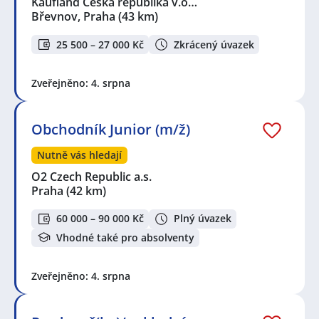
Kaufland Česká republika v.o…
Břevnov, Praha
(43 km)
25 500 – 27 000 Kč
Zkrácený úvazek
Zveřejněno: 4. srpna
Obchodník Junior (m/ž)
Nutně vás hledají
O2 Czech Republic a.s.
Praha
(42 km)
60 000 – 90 000 Kč
Plný úvazek
Vhodné také pro absolventy
Zveřejněno: 4. srpna