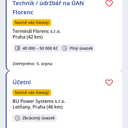
Technik / údržbář na ÚAN
Florenc
Nutně vás hledají
Terminál Florenc s.r.o.
Praha
(42 km)
40 000 – 50 000 Kč
Plný úvazek
Zveřejněno: 5. srpna
Účetní
Nutně vás hledají
BU Power Systems s.r.o.
Letňany, Praha
(46 km)
Zkrácený úvazek