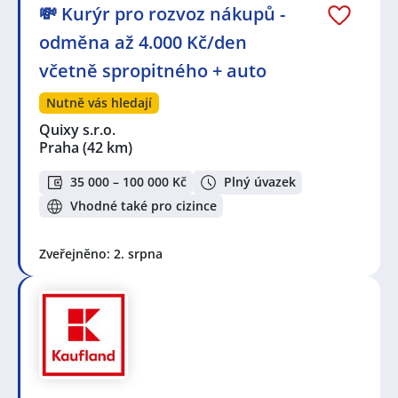
💸 Kurýr pro rozvoz nákupů -
odměna až 4.000 Kč/den
včetně spropitného + auto
Nutně vás hledají
Quixy s.r.o.
Praha
(42 km)
35 000 – 100 000 Kč
Plný úvazek
Vhodné také pro cizince
Zveřejněno: 2. srpna