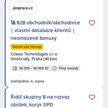
🚀 B2B obchodník/obchodnice
| vlastní databáze klientů |
neomezené bonusy
Nutně vás hledají
Coweo Technologies s.r.o.
Vinohrady, Praha
(40 km)
30 000 – 90 000 Kč
Plný úvazek
Zveřejněno: 6. srpna
Řidič skupiny B na rozvoz
zásilek, kurýr DPD