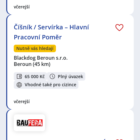
okres Praha-západ
,
Davle
,
Měchnov, Divišov
,
Dolní
včerejší
Jirčany, Psáry
,
Strančice
Číšník / Servírka – Hlavní
Pracovní Poměr
Nutně vás hledají
Blackdog Beroun s.r.o.
Beroun
(45 km)
65 000 Kč
Plný úvazek
Vhodné také pro cizince
včerejší