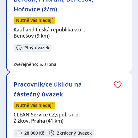
Hořovice (ž/m)
Nutně vás hledají
Kaufland Česká republika v.o…
Benešov
(9 km)
Plný úvazek
Zveřejněno: 5. srpna
Pracovník/ce úklidu na
částečný úvazek
Nutně vás hledají
CLEAN Service CZ,spol. s r.o.
Žižkov, Praha
(41 km)
28 000 Kč
Zkrácený úvazek