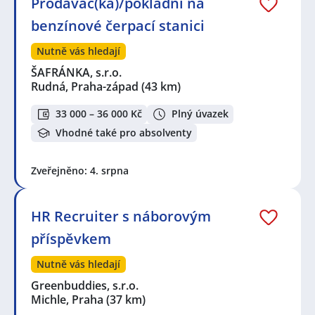
Prodavač(ka)/pokladní na
benzínové čerpací stanici
Nutně vás hledají
ŠAFRÁNKA, s.r.o.
Rudná, Praha-západ
(43 km)
33 000 – 36 000 Kč
Plný úvazek
Vhodné také pro absolventy
Zveřejněno: 4. srpna
HR Recruiter s náborovým
příspěvkem
Nutně vás hledají
Greenbuddies, s.r.o.
Michle, Praha
(37 km)