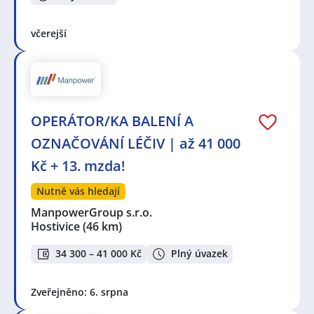
včerejší
OPERÁTOR/KA BALENÍ A
OZNAČOVÁNÍ LÉČIV | až 41 000
Kč + 13. mzda!
Nutně vás hledají
ManpowerGroup s.r.o.
Hostivice
(46 km)
34 300 – 41 000 Kč
Plný úvazek
Zveřejněno: 6. srpna