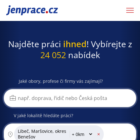
JenPráce.cz
Najděte práci
ihned
! Vybírejte z
24 052
nabídek
Jaké obory, profese či firmy vás zajímají?
V jaké lokalitě hledáte práci?
Libeč, Maršovice, okres
×
Benešov