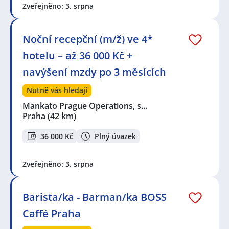
Zveřejněno: 3. srpna
Noční recepční (m/ž) ve 4*
hotelu – až 36 000 Kč +
navýšení mzdy po 3 měsících
Nutně vás hledají
Mankato Prague Operations, s…
Praha
(42 km)
36 000 Kč
Plný úvazek
Zveřejněno: 3. srpna
Barista/ka - Barman/ka BOSS
Caffé Praha