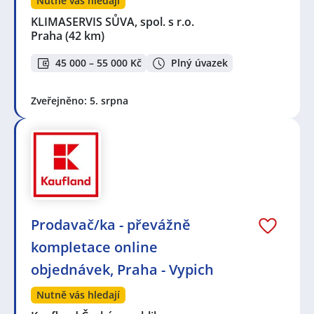
Nutně vás hledají
KLIMASERVIS SŮVA, spol. s r.o.
Praha
(42 km)
45 000 – 55 000 Kč
Plný úvazek
Zveřejněno: 5. srpna
Prodavač/ka - převážně
kompletace online
objednávek, Praha - Vypich
Nutně vás hledají