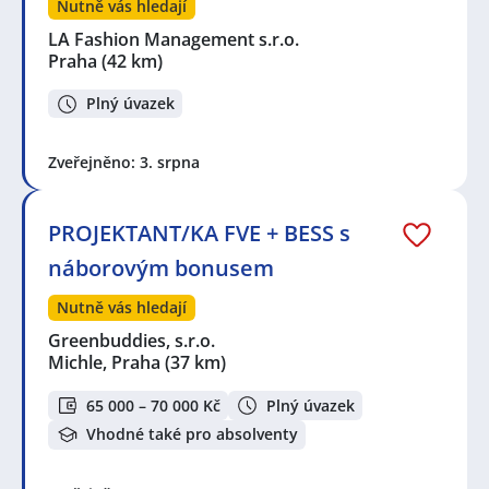
Nutně vás hledají
LA Fashion Management s.r.o.
Praha
(42 km)
Plný úvazek
Zveřejněno: 3. srpna
PROJEKTANT/KA FVE + BESS s
náborovým bonusem
Nutně vás hledají
Greenbuddies, s.r.o.
Michle, Praha
(37 km)
65 000 – 70 000 Kč
Plný úvazek
Vhodné také pro absolventy