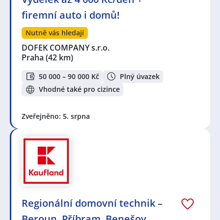
firemní auto i domů!
Nutně vás hledají
DOFEK COMPANY s.r.o.
Praha
(42 km)
50 000 – 90 000 Kč
Plný úvazek
Vhodné také pro cizince
Zveřejněno: 5. srpna
Regionální domovní technik –
Beroun, Příbram, Benešov,