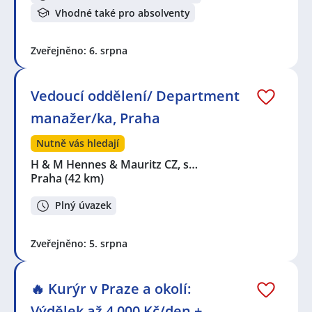
Vhodné také pro absolventy
Zveřejněno: 6. srpna
Vedoucí oddělení/ Department
manažer/ka, Praha
Nutně vás hledají
H & M Hennes & Mauritz CZ, s…
Praha
(42 km)
Plný úvazek
Zveřejněno: 5. srpna
🔥 Kurýr v Praze a okolí:
Výdělek až 4 000 Kč/den +