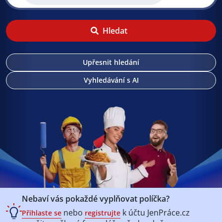
Hledat
Upřesnit hledání
Vyhledávání s AI
Nebaví vás pokaždé vyplňovat políčka?
nebo
k účtu
JenPráce.cz
Přihlaste se
registrujte