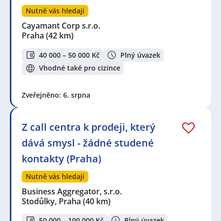
Nutně vás hledají
Cayamant Corp s.r.o.
Praha
(42 km)
40 000 – 50 000 Kč
Plný úvazek
Vhodné také pro cizince
Zveřejněno: 6. srpna
Z call centra k prodeji, který
dává smysl - žádné studené
kontakty (Praha)
Nutně vás hledají
Business Aggregator, s.r.o.
Stodůlky, Praha
(40 km)
50 000 – 100 000 Kč
Plný úvazek