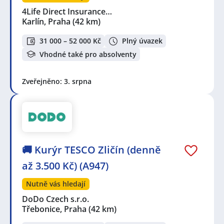
4Life Direct Insurance…
Karlín, Praha
(42 km)
31 000 – 52 000 Kč
Plný úvazek
Vhodné také pro absolventy
Zveřejněno: 3. srpna
🚚 Kurýr TESCO Zličín (denně
až 3.500 Kč) (A947)
Nutně vás hledají
DoDo Czech s.r.o.
Třebonice, Praha
(42 km)