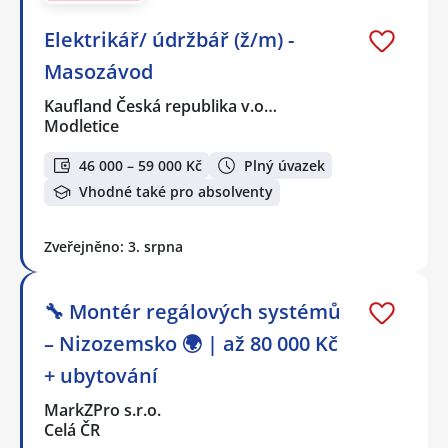
Elektrikář/ údržbář (ž/m) -
Masozávod
Kaufland Česká republika v.o…
Modletice
46 000 – 59 000 Kč
Plný úvazek
Vhodné také pro absolventy
Zveřejněno: 3. srpna
🔧 Montér regálových systémů
– Nizozemsko 🌍 | až 80 000 Kč
+ ubytování
MarkZPro s.r.o.
Celá ČR