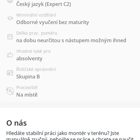
Český jazyk
(Expert C2)
Minimální vzdělání
Odborné vyučení bez maturity
Délka prac. poměru
na dobu neurčitou s nástupem možným ihned
Vhodné také pro
absolventy
Řidičské oprávnění
Skupina B
Pracoviště
Na místě
O nás
Hledáte stabilní práci jako montér v terénu? Jste
manuálně zručný, nebojíte se práce a chcete se naučit