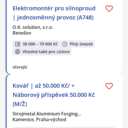
Elektromontér pro silnoproud
| jednosměnný provoz (A748)
O.K. solution, s.r.o.
Benešov
38 000 – 79 000 Kč
Plný úvazek
Vhodné také pro cizince
včerejší
Kovář | až 50.000 Kč/ +
Náborový příspěvek 50.000 Kč
(M/Ž)
Strojmetal Aluminium Forging…
Kamenice, Praha-východ