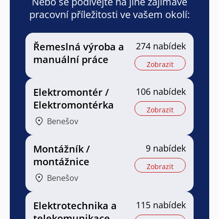
Nebo se podívejte na jiné zajímavé
pracovní příležitosti ve vašem okolí:
Řemeslná výroba a
274 nabídek
manuální práce
Zobrazit
Elektromontér /
106 nabídek
Elektromontérka
Zobrazit
Benešov
Montážník /
9 nabídek
montážnice
Zobrazit
Benešov
Elektrotechnika a
115 nabídek
telekomunikace