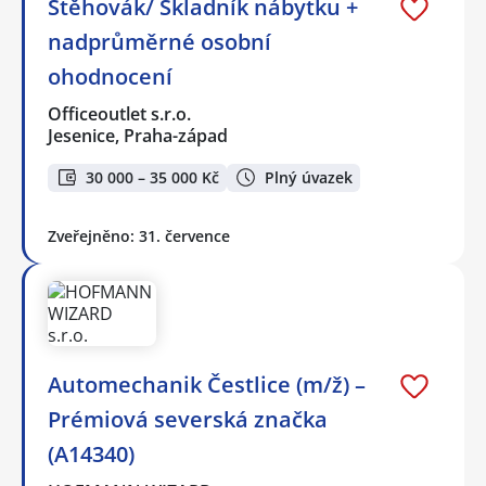
Stěhovák/ Skladník nábytku +
nadprůměrné osobní
ohodnocení
Officeoutlet s.r.o.
Jesenice, Praha-západ
30 000 – 35 000 Kč
Plný úvazek
Zveřejněno: 31. července
Automechanik Čestlice (m/ž) –
Prémiová severská značka
(A14340)