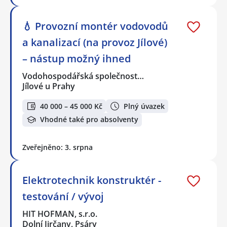
💧 Provozní montér vodovodů
a kanalizací (na provoz Jílové)
– nástup možný ihned
Vodohospodářská společnost…
Jílové u Prahy
40 000 – 45 000 Kč
Plný úvazek
Vhodné také pro absolventy
Zveřejněno: 3. srpna
Elektrotechnik konstruktér -
testování / vývoj
HIT HOFMAN, s.r.o.
Dolní Jirčany, Psáry