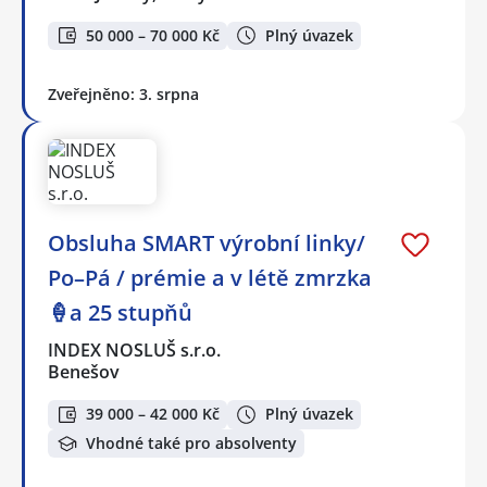
50 000 – 70 000 Kč
Plný úvazek
Zveřejněno: 3. srpna
Obsluha SMART výrobní linky/
Po–Pá / prémie a v létě zmrzka
🍦a 25 stupňů
INDEX NOSLUŠ s.r.o.
Benešov
39 000 – 42 000 Kč
Plný úvazek
Vhodné také pro absolventy