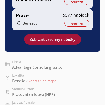
Zobrazit
Práce
5577 nabídek
Benešov
Zobrazit
Zobrazit všechny nabídky
Firma
Advantage Consulting, s.r.o.
Lokalita
Benešov
Zobrazit na mapě
Smluvní vztah
Pracovní smlouva (HPP)
Jazykové znalosti