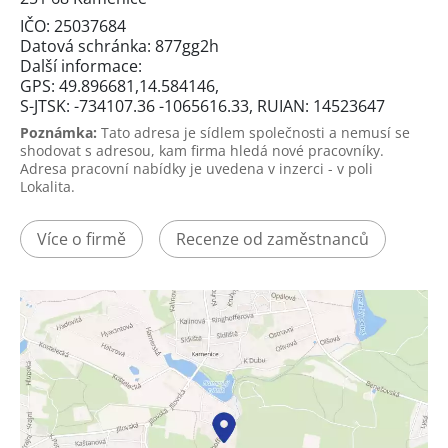
IČO: 25037684
Datová schránka: 877gg2h
Další informace:
GPS: 49.896681,14.584146,
S-JTSK: -734107.36 -1065616.33, RUIAN: 14523647
Poznámka:
Tato adresa je sídlem společnosti a nemusí se
shodovat s adresou, kam firma hledá nové pracovníky.
Adresa pracovní nabídky je uvedena v inzerci - v poli
Lokalita.
Více o firmě
Recenze od zaměstnanců