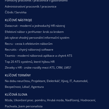
Pomocný pracovník / pracovnice v gastronomii
Administrativní pracovník / pracovnice
Číšník / Servírka
KLÍČOVÉ NÁSTROJE
Datacruit - moderní a jednoduchý HR nástroj
Efektivní nábor s jenHunter: krok za krokem
Jak vybrat vhodný personální informační systém
Recru - cesta k efektivním náborům
Recruitis - chytrý náborový software
Teamio - moderní náborová aplikace a chytré ATS
Top 20 ATS systémů, které hýbou HR
Zkratky v HR - znáte rozdíly mezi ATS, CRM, LMS?
KLÍČOVÉ TERMÍNY
Na dobu neurčitou
,
Projektant
,
Elektrikář
,
Vývoj
,
IT
,
Automobil
,
Bezpečnost
,
Lékař
,
Agentura
KLÍČOVÁ SLOVA
Mzda
,
Ukončení prac. poměru
,
Hrubá mzda
,
Nadřízený
,
Hodnocení
,
Pochvala
,
Jsem personalista