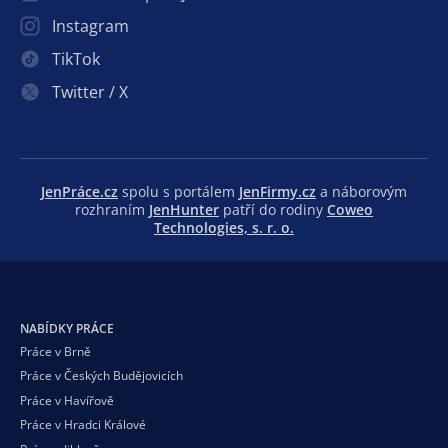
Instagram
TikTok
Twitter / X
JenPráce.cz
spolu s portálem
JenFirmy.cz
a náborovým
rozhraním
JenHunter
patří do rodiny
Coweo
Technologies, s. r. o.
NABÍDKY PRÁCE
Práce v Brně
Práce v Českých Budějovicích
Práce v Havířově
Práce v Hradci Králové