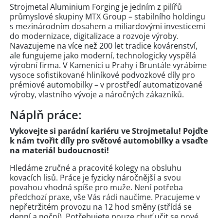
Strojmetal Aluminium Forging je jedním z pilířů
průmyslové skupiny MTX Group – stabilního holdingu
s mezinárodním dosahem a miliardovými investicemi
do modernizace, digitalizace a rozvoje výroby.
Navazujeme na více než 200 let tradice kovárenství,
ale fungujeme jako moderní, technologicky vyspělá
výrobní firma. V Kamenici u Prahy i Bruntále vyrábíme
vysoce sofistikované hliníkové podvozkové díly pro
prémiové automobilky – v prostředí automatizované
výroby, vlastního vývoje a náročných zákazníků.
Náplň práce:
Vykovejte si parádní kariéru ve Strojmetalu! Pojďte
k nám tvořit díly pro světové automobilky a vsaďte
na materiál budoucnosti!
Hledáme zručné a pracovité kolegy na obsluhu
kovacích lisů. Práce je fyzicky náročnější a svou
povahou vhodná spíše pro muže. Není potřeba
předchozí praxe, vše Vás rádi naučíme. Pracujeme v
nepřetržitém provozu na 12 hod směny (střídá se
denní a noční). Potřebujete pouze chuť učit se nové