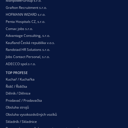
ManpowerGroup s.r.o.
Grafton Recruitment s.r.o.
HOFMANN WIZARD s.r.o.
Penta Hospitals CZ, s.r.o.
Comac jobs s.r.o.
Advantage Consulting, s.r.o.
Kaufland Česká republika v.o.s.
Randstad HR Solutions s.r.o.
Jobs Contact Personal, s.r.o.
ADECCO spol.s r.o.
TOP PROFESE
Kuchař / Kuchařka
Řidič / Řidička
Dělník / Dělnice
Prodavač / Prodavačka
Obsluha strojů
Obsluha vysokozdvižných vozíků
Skladník / Skladnice