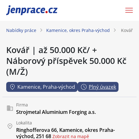
JenPráce.cz
Nabídky práce
Kamenice, okres Praha-východ
Kovář | 
Kovář | až 50.000 Kč/ +
Náborový příspěvek 50.000 Kč
(M/Ž)
Kamenice, Praha-východ
Plný úvazek
Firma
Strojmetal Aluminium Forging a.s.
Lokalita
Ringhofferova 66, Kamenice, okres Praha-
východ, 251 68
Zobrazit na mapě