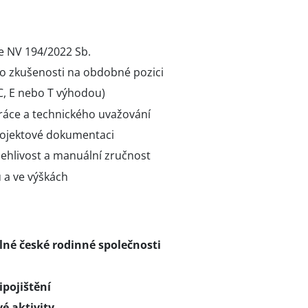
e NV 194/2022 Sb.
bo zkušenosti na obdobné pozici
 C, E nebo T výhodou)
áce a technického uvažování
projektové dokumentaci
ehlivost a manuální zručnost
 a ve výškách
ilné české rodinné společnosti
ipojištění
é aktivity