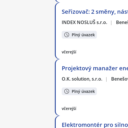
Seřizovač: 2 směny, nás
INDEX NOSLUŠ s.r.o.
|
Bene
Plný úvazek
včerejší
Projektový manažer ene
O.K. solution, s.r.o.
|
Benešo
Plný úvazek
včerejší
Elektromontér pro siln