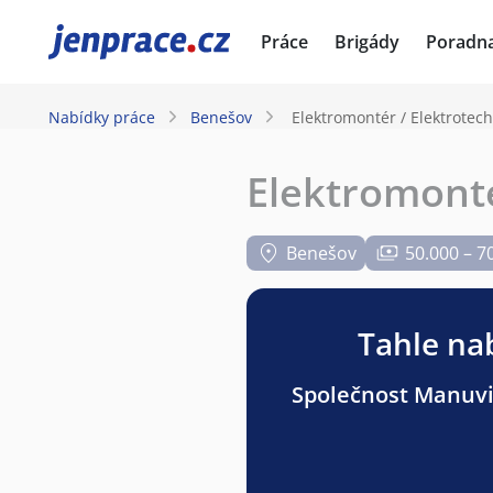
JenPráce.cz
Práce
Brigády
Poradn
Nabídky práce
Benešov
Elektromontér / Elektrotech
Elektromonté
Benešov
50.000 – 7
Tahle nab
Společnost Manuvia