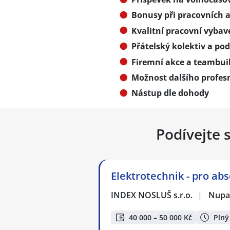
Bonusy při pracovních a 
Kvalitní pracovní vybav
Přátelský kolektiv a po
Firemní akce a teambuil
Možnost dalšího profesn
Nástup dle dohody
Podívejte 
Elektrotechnik - pro ab
INDEX NOSLUŠ s.r.o.
|
Nupa
40 000 – 50 000 Kč
Plný