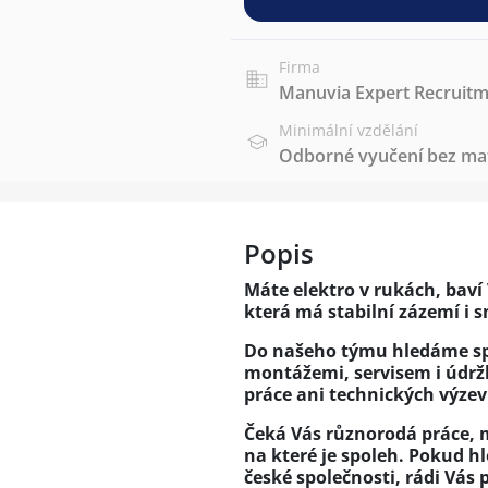
Firma
Manuvia Expert Recruitme
Minimální vzdělání
Odborné vyučení bez mat
Popis
Máte elektro v rukách, baví 
která má stabilní zázemí i 
Do našeho týmu hledáme spo
montážemi, servisem i údrž
práce ani technických výzev
Čeká Vás různorodá práce, m
na které je spoleh. Pokud h
české společnosti, rádi Vás