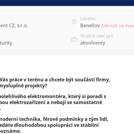
Lokalita
nt CZ, s.r.o.
Benešov
Zobrazit na ma
Vhodné také pro
urity
absolventy
Vás práce v terénu a chcete být součástí firmy,
smysluplné projekty?
lehlivého elektromontéra, který si poradí s
bou elektrozařízení a nebojí se samostatné
.
oderní technika, férové podmínky a tým lidí,
ledáte dlouhodobou spolupráci ve stabilní
 poznáme.