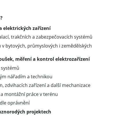
e?
 elektrických zařízení
alací, trakčních a zabezpečovacích systémů
dů v bytových, průmyslových i zemědělských
ušek, měření a kontrol elektrozařízení
 systémů
vým nářadím a technikou
, zdvihacích zařízení a další mechanizace
 a montážní práce v terénu
 dle oprávnění
různorodých projektech