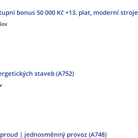
tupní bonus 50 000 Kč +13. plat, moderní stroje
šov
rgetických staveb (A752)
v
oproud | jednosměnný provoz (A748)