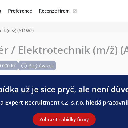
a
Preference
Recenze firem
nik (m/ž) (A11552)
r / Elektrotechnik (m/ž) 
0.000 Kč
Plný úvazek
ídka už je sice pryč, ale není dův
 Expert Recruitment CZ, s.r.o. hledá pracovníky
Zobrazit nabídky firmy