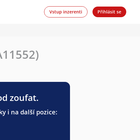
Vstup inzerenti
Přihlásit se
(A11552)
od zoufat.
 i na další pozice: