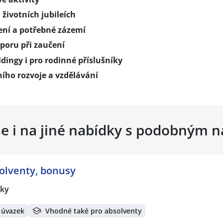
životních jubileích
ení a potřebné zázemí
dporu při zaučení
dingy i pro rodinné příslušníky
ího rozvoje a vzdělávání
se i na jiné nabídky s podobným 
solventy, bonusy
ky
 úvazek
Vhodné také pro absolventy