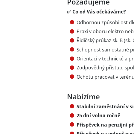
Požadujeme
✅ Co od Vás očekáváme?
Odbornou způsobilost dl
Praxi v oboru elektro ne
Řidičský průkaz sk. B (sk.
Schopnost samostatné pr
Orientaci v technické a 
Zodpovědný přístup, spol
Ochotu pracovat v terénu
Nabízíme
Stabilní zaměstnání v s
25 dní volna ročně
Příspěvek na penzijní př
Příspěvek na volnočasov