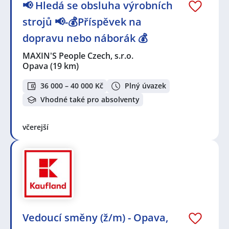
📢 Hledá se obsluha výrobních
strojů 📢-💰Příspěvek na
dopravu nebo náborák 💰
MAXIN'S People Czech, s.r.o.
Opava
(19 km)
36 000 – 40 000 Kč
Plný úvazek
Vhodné také pro absolventy
včerejší
Vedoucí směny (ž/m) - Opava,