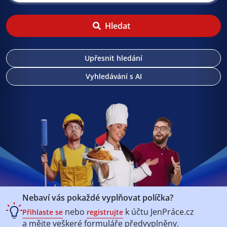
Hledat
Upřesnit hledání
Vyhledávání s AI
Nebaví vás pokaždé vyplňovat políčka?
nebo
k účtu
JenPráce.cz
Přihlaste se
registrujte
a mějte veškeré
formuláře předvyplněny.