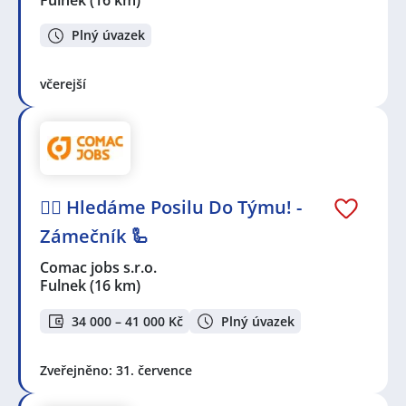
Plný úvazek
včerejší
🕵️‍♂️ Hledáme Posilu Do Týmu! -
Zámečník 🦾
Comac jobs s.r.o.
Fulnek
(16 km)
34 000 – 41 000 Kč
Plný úvazek
Zveřejněno: 31. července