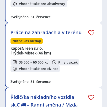
Vhodné také pro absolventy
Zveřejněno: 31. července
Práce na zahradách a v terénu
Nutně vás hledají
KaposGreen s.r.o.
Frýdek-Místek
(46 km)
35 300 – 60 000 Kč
Plný úvazek
Vhodné také pro cizince
Zveřejněno: 31. července
Řidič/ka nákladního vozidla
sk.C 🚛 – Ranní směna / Mzda