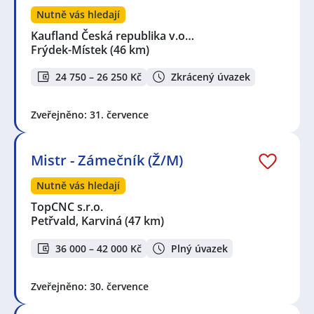
Nutně vás hledají
Kaufland Česká republika v.o…
Frýdek-Místek
(46 km)
24 750 – 26 250 Kč
Zkrácený úvazek
Zveřejněno: 31. července
Mistr - Zámečník (Ž/M)
Nutně vás hledají
TopCNC s.r.o.
Petřvald, Karviná
(47 km)
36 000 – 42 000 Kč
Plný úvazek
Zveřejněno: 30. července