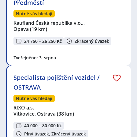
Předměstí
Nutně vás hledají
Kaufland Česká republika v.o…
Opava
(19 km)
24 750 – 26 250 Kč
Zkrácený úvazek
Zveřejněno: 3. srpna
Specialista pojištění vozidel /
OSTRAVA
Nutně vás hledají
RIXO a.s.
Vítkovice, Ostrava
(38 km)
40 000 – 80 000 Kč
Plný úvazek, Zkrácený úvazek