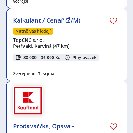
včerejší
Kalkulant / Cenař (Ž/M)
Nutně vás hledají
TopCNC s.r.o.
Petřvald, Karviná
(47 km)
30 000 – 36 000 Kč
Plný úvazek
Zveřejněno: 3. srpna
Prodavač/ka, Opava -