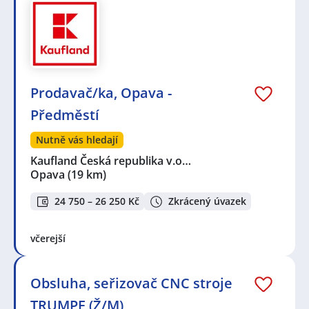
Prodavač/ka, Opava -
Předměstí
Nutně vás hledají
Kaufland Česká republika v.o…
Opava
(19 km)
24 750 – 26 250 Kč
Zkrácený úvazek
včerejší
Obsluha, seřizovač CNC stroje
TRUMPF (Ž/M)