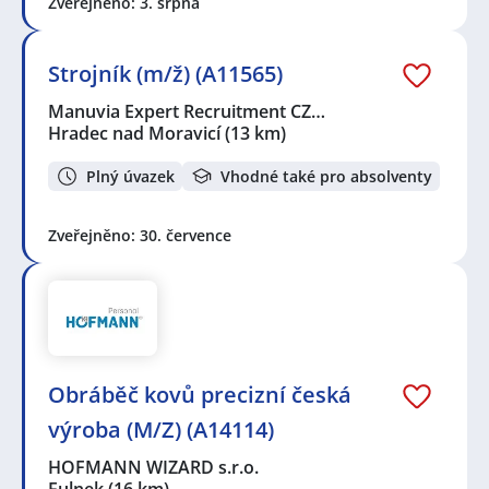
Zveřejněno: 3. srpna
Strojník (m/ž) (A11565)
Manuvia Expert Recruitment CZ…
Hradec nad Moravicí
(13 km)
Plný úvazek
Vhodné také pro absolventy
Zveřejněno: 30. července
Obráběč kovů precizní česká
výroba (M/Z) (A14114)
HOFMANN WIZARD s.r.o.
Fulnek
(16 km)