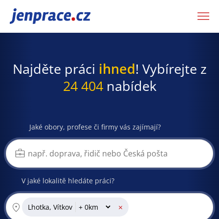
JenPráce.cz
Najděte práci
ihned
! Vybírejte z
24 404
nabídek
Jaké obory, profese či firmy vás zajímají?
V jaké lokalitě hledáte práci?
×
Lhotka, Vítkov