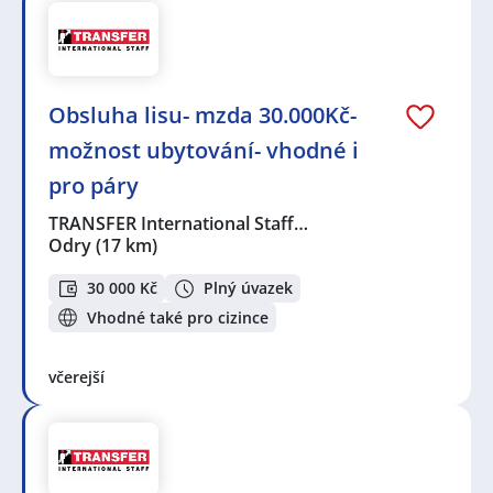
Obsluha lisu- mzda 30.000Kč-
možnost ubytování- vhodné i
pro páry
TRANSFER International Staff…
Odry
(17 km)
30 000 Kč
Plný úvazek
Vhodné také pro cizince
včerejší