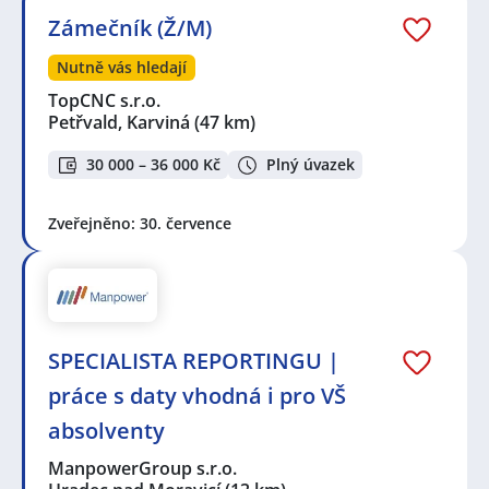
Zámečník (Ž/M)
Nutně vás hledají
TopCNC s.r.o.
Petřvald, Karviná
(47 km)
30 000 – 36 000 Kč
Plný úvazek
Zveřejněno: 30. července
SPECIALISTA REPORTINGU |
práce s daty vhodná i pro VŠ
absolventy
ManpowerGroup s.r.o.