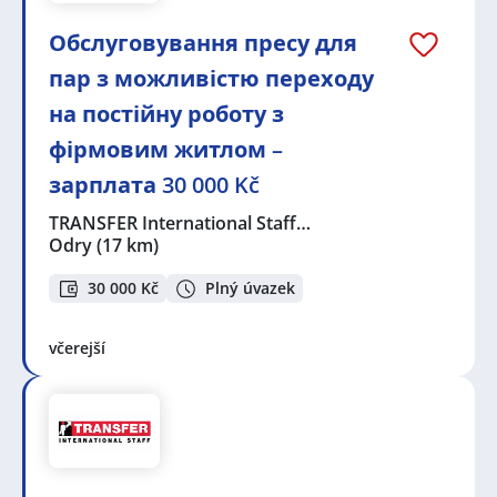
Обслуговування пресу для
пар з можливістю переходу
на постійну роботу з
фірмовим житлом –
зарплата 30 000 Kč
TRANSFER International Staff…
Odry
(17 km)
30 000 Kč
Plný úvazek
včerejší