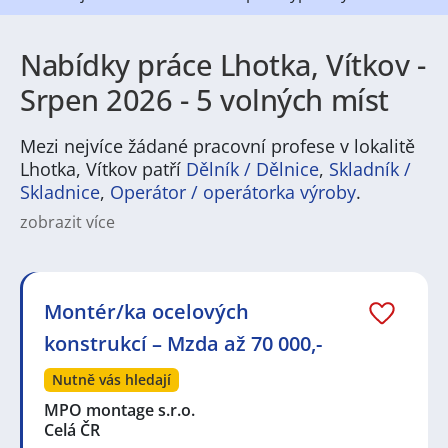
Nabídky práce Lhotka, Vítkov -
Srpen 2026 - 5 volných míst
Mezi nejvíce žádané pracovní profese v lokalitě
Lhotka, Vítkov patří
Dělník / Dělnice
,
Skladník /
Skladnice
,
Operátor / operátorka výroby
.
zobrazit více
Na
JenPráce.cz
naleznete širokou nabídku pravidelně
aktualizovaných a doplňovaných inzerátů
práce
i
brigády
. Najdete zde široké množství různých oborů
a profesí, o které mají firmy aktuálně největší zájem a
Montér/ka ocelových
je pro ně velmi podstatné obsadit pracovní pozici v co
konstrukcí – Mzda až 70 000,-
nejkratším možném termínu. Mezi takové profese
patří nyní nejvíce
kuchař / kuchařka
,
řidič / řidička
,
Nutně vás hledají
dělník / dělnice
,
dělník / dělnice
nebo máte zájem o
profesi
prodavač / prodavačka
? Mezi nejvíce
MPO montage s.r.o.
požadované obory patří
Průmyslová a chemická
Celá ČR
výroba
,
Ubytování a cestovní ruch
,
Doprava, logistika