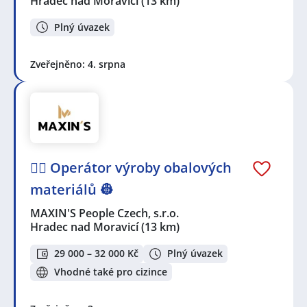
Hradec nad Moravicí
(13 km)
Plný úvazek
Zveřejněno: 4. srpna
👷‍♂️ Operátor výroby obalových
materiálů 👷
MAXIN'S People Czech, s.r.o.
Hradec nad Moravicí
(13 km)
29 000 – 32 000 Kč
Plný úvazek
Vhodné také pro cizince