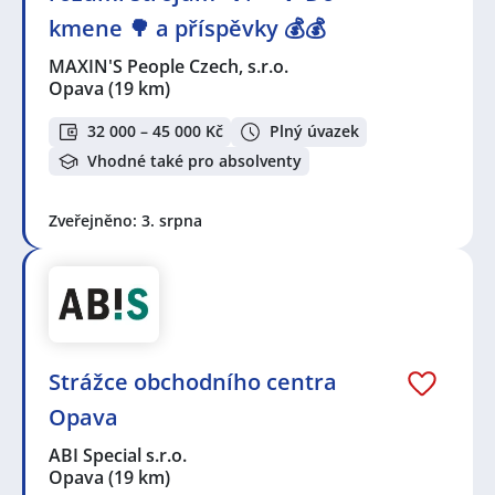
kmene 🌳 a příspěvky 💰💰
MAXIN'S People Czech, s.r.o.
Opava
(19 km)
32 000 – 45 000 Kč
Plný úvazek
Vhodné také pro absolventy
Zveřejněno: 3. srpna
Strážce obchodního centra
Opava
ABI Special s.r.o.
Opava
(19 km)