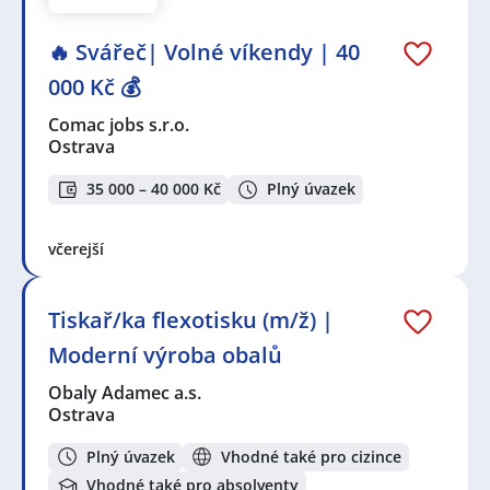
🔥 Svářeč| Volné víkendy | 40
000 Kč 💰
Comac jobs s.r.o.
Ostrava
35 000 – 40 000 Kč
Plný úvazek
včerejší
Tiskař/ka flexotisku (m/ž) |
Moderní výroba obalů
Obaly Adamec a.s.
Ostrava
Plný úvazek
Vhodné také pro cizince
Vhodné také pro absolventy