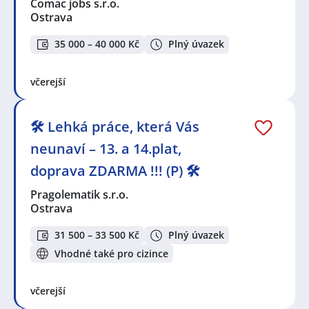
Comac jobs s.r.o.
Ostrava
35 000 – 40 000 Kč
Plný úvazek
včerejší
🛠️ Lehká práce, která Vás
neunaví – 13. a 14.plat,
doprava ZDARMA !!! (P) 🛠️
Pragolematik s.r.o.
Ostrava
31 500 – 33 500 Kč
Plný úvazek
Vhodné také pro cizince
včerejší