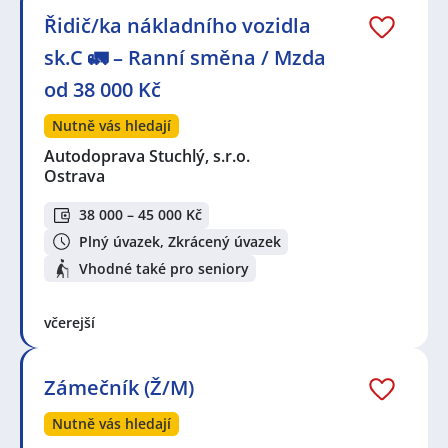
Řidič/ka nákladního vozidla
sk.C 🚛 – Ranní směna / Mzda
od 38 000 Kč
Nutně vás hledají
Autodoprava Stuchlý, s.r.o.
Ostrava
38 000 – 45 000 Kč
Plný úvazek, Zkrácený úvazek
Vhodné také pro seniory
včerejší
Zámečník (Ž/M)
Nutně vás hledají