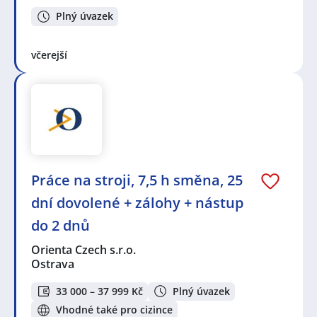
Plný úvazek
včerejší
Práce na stroji, 7,5 h směna, 25
dní dovolené + zálohy + nástup
do 2 dnů
Orienta Czech s.r.o.
Ostrava
33 000 – 37 999 Kč
Plný úvazek
Vhodné také pro cizince