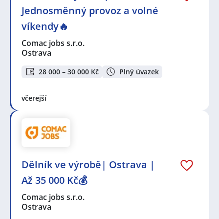
Jednosměnný provoz a volné
víkendy🔥
Comac jobs s.r.o.
Ostrava
28 000 – 30 000 Kč
Plný úvazek
včerejší
Dělník ve výrobě| Ostrava |
Až 35 000 Kč💰
Comac jobs s.r.o.
Ostrava