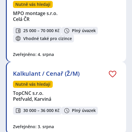
Nutně vás hledají
MPO montage s.r.o.
Celá ČR
25 000 – 70 000 Kč
Plný úvazek
Vhodné také pro cizince
Zveřejněno: 4. srpna
Kalkulant / Cenař (Ž/M)
Nutně vás hledají
TopCNC s.r.o.
Petřvald, Karviná
30 000 – 36 000 Kč
Plný úvazek
Zveřejněno: 3. srpna