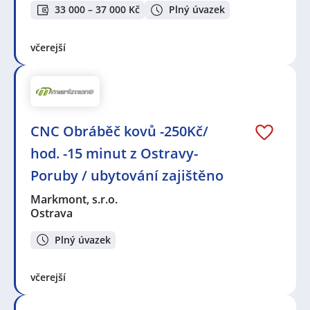
33 000 – 37 000 Kč
Plný úvazek
včerejší
CNC Obráběč kovů -250Kč/
hod. -15 minut z Ostravy-
Poruby / ubytování zajištěno
Markmont, s.r.o.
Ostrava
Plný úvazek
včerejší