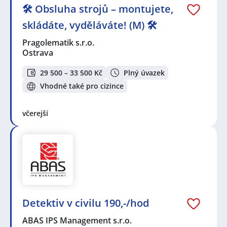
🛠️ Obsluha strojů – montujete,
skládáte, vyděláváte! (M) 🛠️
Pragolematik s.r.o.
Ostrava
29 500 – 33 500 Kč
Plný úvazek
Vhodné také pro cizince
včerejší
Detektiv v civilu 190,-/hod
ABAS IPS Management s.r.o.