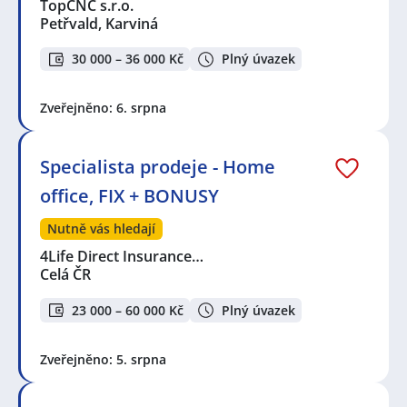
TopCNC s.r.o.
Petřvald, Karviná
30 000 – 36 000 Kč
Plný úvazek
Zveřejněno: 6. srpna
Specialista prodeje - Home
office, FIX + BONUSY
Nutně vás hledají
4Life Direct Insurance…
Celá ČR
23 000 – 60 000 Kč
Plný úvazek
Zveřejněno: 5. srpna