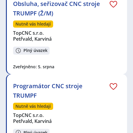
Obsluha, seřizovač CNC stroje
TRUMPF (Ž/M)
Nutně vás hledají
TopCNC s.r.o.
Petřvald, Karviná
Plný úvazek
Zveřejněno: 5. srpna
Programátor CNC stroje
TRUMPF
Nutně vás hledají
TopCNC s.r.o.
Petřvald, Karviná
Plný úvazek