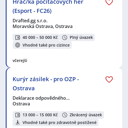
Hráč/ka počítačových her
(Esport - FC26)
Drafted.gg s.r.o.
Moravská Ostrava, Ostrava
40 000 – 50 000 Kč
Plný úvazek
Vhodné také pro cizince
včerejší
Kurýr zásilek - pro OZP -
Ostrava
Deklarace odpovědného…
Ostrava
13 000 – 15 000 Kč
Zkrácený úvazek
Vhodné také pro zdravotně postižené