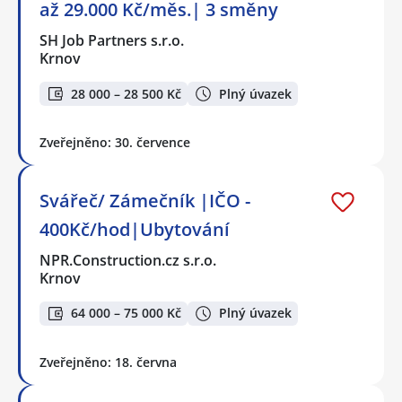
až 29.000 Kč/měs.| 3 směny
SH Job Partners s.r.o.
Krnov
28 000 – 28 500 Kč
Plný úvazek
Zveřejněno: 30. července
Svářeč/ Zámečník |IČO -
400Kč/hod|Ubytování
NPR.Construction.cz s.r.o.
Krnov
64 000 – 75 000 Kč
Plný úvazek
Zveřejněno: 18. června