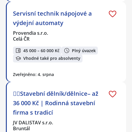
Servisní technik nápojové a
výdejní automaty
Provendia s.r.o.
Celá ČR
45 000 – 60 000 Kč
Plný úvazek
Vhodné také pro absolventy
Zveřejněno: 4. srpna
👷‍♂️Stavební dělník/dělnice– až
36 000 Kč | Rodinná stavební
firma s tradicí
JV DALISTAV s.r.o.
Bruntál