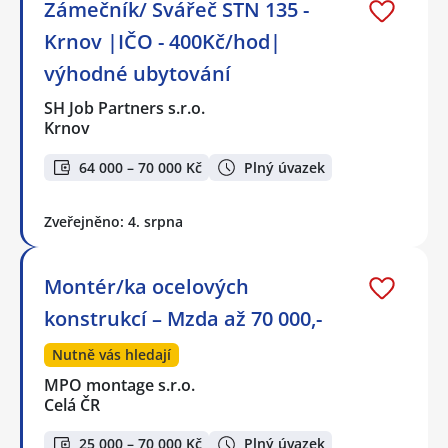
Zámečník/ Svářeč STN 135 -
Krnov |IČO - 400Kč/hod|
výhodné ubytování
SH Job Partners s.r.o.
Krnov
64 000 – 70 000 Kč
Plný úvazek
Zveřejněno: 4. srpna
Montér/ka ocelových
konstrukcí – Mzda až 70 000,-
Nutně vás hledají
MPO montage s.r.o.
Celá ČR
25 000 – 70 000 Kč
Plný úvazek