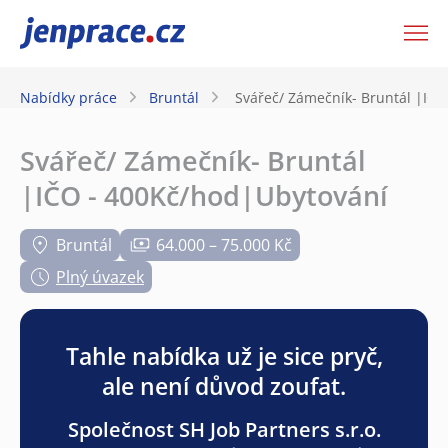
JenPráce.cz
Nabídky práce
Bruntál
Svářeč/ Zámečník- Bruntál |IČ
Svářeč/ Zámečník- Bruntál
|IČO - 400Kč/hod|Ubytování
Bruntál
64.000 – 75.000 Kč
Plný úvazek
Tahle nabídka už je sice pryč,
ale není důvod zoufat.
Společnost SH Job Partners s.r.o.