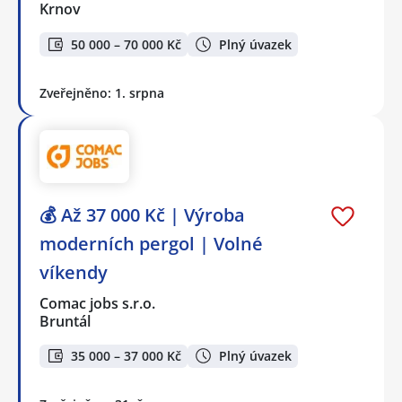
Krnov
50 000 – 70 000 Kč
Plný úvazek
Zveřejněno: 1. srpna
💰 Až 37 000 Kč | Výroba
moderních pergol | Volné
víkendy
Comac jobs s.r.o.
Bruntál
35 000 – 37 000 Kč
Plný úvazek