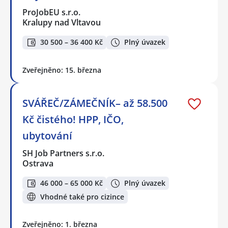
ProJobEU s.r.o.
Kralupy nad Vltavou
30 500 – 36 400 Kč
Plný úvazek
Zveřejněno: 15. března
SVÁŘEČ/ZÁMEČNÍK– až 58.500
Kč čistého! HPP, IČO,
ubytování
SH Job Partners s.r.o.
Ostrava
46 000 – 65 000 Kč
Plný úvazek
Vhodné také pro cizince
Zveřejněno: 1. března