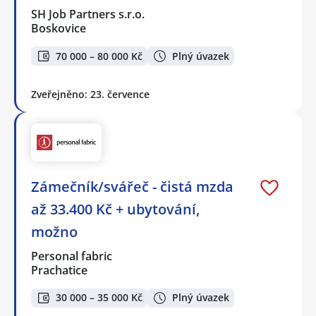
SH Job Partners s.r.o.
Boskovice
70 000 – 80 000 Kč
Plný úvazek
Zveřejněno: 23. července
Zámečník/svářeč - čistá mzda
až 33.400 Kč + ubytování,
možno
Personal fabric
Prachatice
30 000 – 35 000 Kč
Plný úvazek