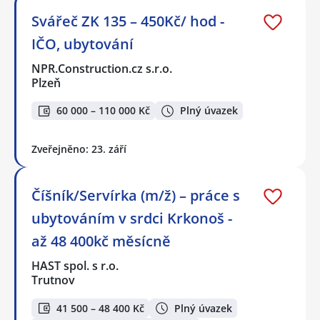
Svářeč ZK 135 – 450Kč/ hod -
IČO, ubytování
NPR.Construction.cz s.r.o.
Plzeň
60 000 – 110 000 Kč
Plný úvazek
Zveřejněno: 23. září
Číšník/Servírka (m/ž) – práce s
ubytováním v srdci Krkonoš -
až 48 400kč měsícně
HAST spol. s r.o.
Trutnov
41 500 – 48 400 Kč
Plný úvazek