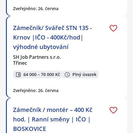
Zveřejněno: 26. června
Zámečník/ Svářeč STN 135 -
Krnov |IČO - 400Kč/hod|
výhodné ubytování
SH Job Partners s.r.o.
Třinec
64 000 – 70 000 Kč
Plný úvazek
Zveřejněno: 26. června
Zámečník / montér – 400 Kč
hod. | Ranní směny | IČO |
BOSKOVICE