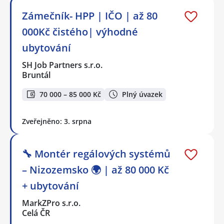
Zámečník- HPP | IČO | až 80
000Kč čistého| výhodné
ubytování
SH Job Partners s.r.o.
Bruntál
70 000 – 85 000 Kč
Plný úvazek
Zveřejněno: 3. srpna
🔧 Montér regálových systémů
– Nizozemsko 🌍 | až 80 000 Kč
+ ubytování
MarkZPro s.r.o.
Celá ČR