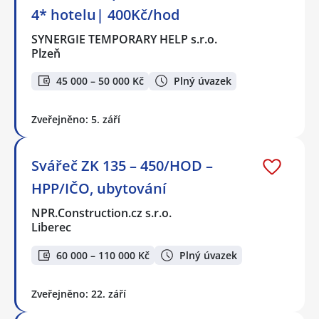
4* hotelu| 400Kč/hod
SYNERGIE TEMPORARY HELP s.r.o.
Plzeň
45 000 – 50 000 Kč
Plný úvazek
Zveřejněno: 5. září
Svářeč ZK 135 – 450/HOD –
HPP/IČO, ubytování
NPR.Construction.cz s.r.o.
Liberec
60 000 – 110 000 Kč
Plný úvazek
Zveřejněno: 22. září