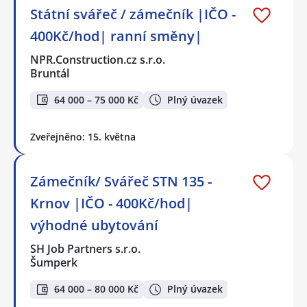
Státní svářeč / zámečník |IČO -
400Kč/hod| ranní směny|
NPR.Construction.cz s.r.o.
Bruntál
64 000 – 75 000 Kč
Plný úvazek
Zveřejněno: 15. května
Zámečník/ Svářeč STN 135 -
Krnov |IČO - 400Kč/hod|
výhodné ubytování
SH Job Partners s.r.o.
Šumperk
64 000 – 80 000 Kč
Plný úvazek