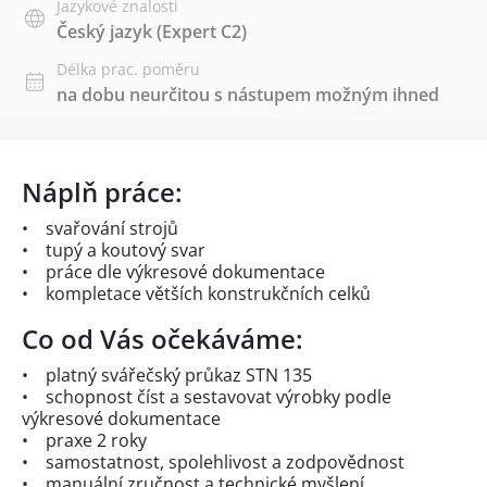
Jazykové znalosti
Český jazyk
(Expert C2)
Délka prac. poměru
na dobu neurčitou s nástupem možným ihned
Náplň práce:
• svařování strojů
• tupý a koutový svar
• práce dle výkresové dokumentace
• kompletace větších konstrukčních celků
Co od Vás očekáváme:
• platný svářečský průkaz STN 135
• schopnost číst a sestavovat výrobky podle
výkresové dokumentace
• praxe 2 roky
• samostatnost, spolehlivost a zodpovědnost
• manuální zručnost a technické myšlení