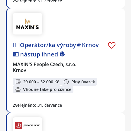
Zveřejněno: 31. července
👷‍♂️Operátor/ka výroby🫵Krnov
💵 nástup ihned 👷
MAXIN'S People Czech, s.r.o.
Krnov
29 000 – 32 000 Kč
Plný úvazek
Vhodné také pro cizince
Zveřejněno: 31. července