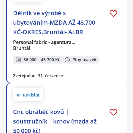
Dělník ve výrobě s
ubytováním-MZDA AŽ 43.700
KČ-OKRES.Bruntál- ALBR
Personal fabric - agentura…
Bruntál
36 000 – 43 700 Kč
Plný úvazek
Zveřejněno: 31. července
Cnc obráběč kovů |
soustružník – krnov (mzda až
50 000 kč)