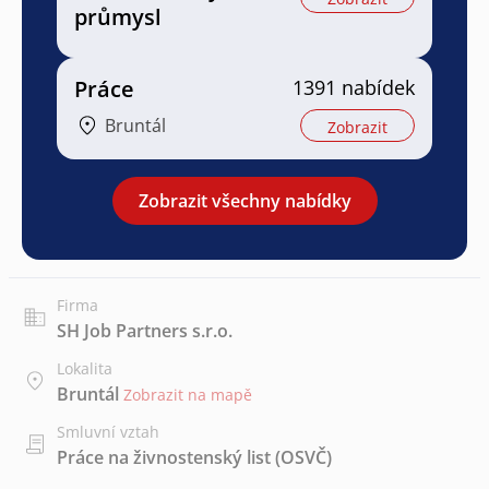
průmysl
Práce
1391 nabídek
Bruntál
Zobrazit
Zobrazit všechny nabídky
Firma
SH Job Partners s.r.o.
Lokalita
Bruntál
Zobrazit na mapě
Smluvní vztah
Práce na živnostenský list (OSVČ)