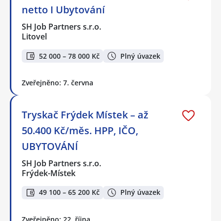
netto I Ubytování
SH Job Partners s.r.o.
Litovel
52 000 – 78 000 Kč
Plný úvazek
Zveřejněno: 7. června
Tryskač Frýdek Místek – až
50.400 Kč/měs. HPP, IČO,
UBYTOVÁNÍ
SH Job Partners s.r.o.
Frýdek-Místek
49 100 – 65 200 Kč
Plný úvazek
Zveřejněno: 22. října