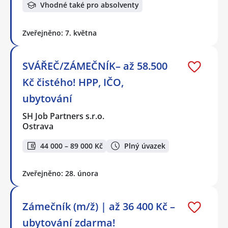
Vhodné také pro absolventy
Zveřejněno: 7. května
SVÁŘEČ/ZÁMEČNÍK– až 58.500
Kč čistého! HPP, IČO,
ubytování
SH Job Partners s.r.o.
Ostrava
44 000 – 89 000 Kč
Plný úvazek
Zveřejněno: 28. února
Zámečník (m/ž) | až 36 400 Kč –
ubytování zdarma!