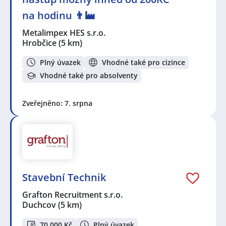
na hodinu 👨‍🏭
Metalimpex HES s.r.o.
Hrobčice
(5 km)
Plný úvazek
Vhodné také pro cizince
Vhodné také pro absolventy
Zveřejněno: 7. srpna
Stavební Technik
Grafton Recruitment s.r.o.
Duchcov
(5 km)
70 000 Kč
Plný úvazek