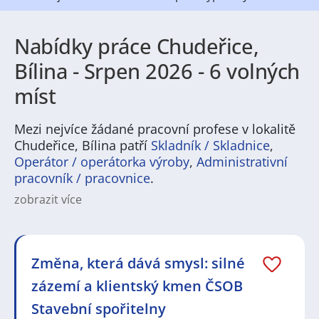
Nabídky práce Chudeřice,
Bílina - Srpen 2026 - 6 volných
míst
Mezi nejvíce žádané pracovní profese v lokalitě
Chudeřice, Bílina patří
Skladník / Skladnice
,
Operátor / operátorka výroby
,
Administrativní
pracovník / pracovnice
.
zobrazit více
Na
JenPráce.cz
naleznete širokou nabídku pravidelně
aktualizovaných a doplňovaných inzerátů
práce
i
brigády
. Najdete zde široké množství různých oborů
a profesí, o které mají firmy aktuálně největší zájem a
Změna, která dává smysl: silné
je pro ně velmi podstatné obsadit pracovní pozici v co
zázemí a klientský kmen ČSOB
nejkratším možném termínu. Mezi takové profese
patří nyní nejvíce
kuchař / kuchařka
,
řidič / řidička
,
Stavební spořitelny
dělník / dělnice
,
dělník / dělnice
nebo máte zájem o