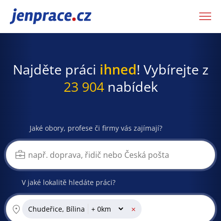
JenPráce.cz
Najděte práci
ihned
! Vybírejte z
23 904
nabídek
Jaké obory, profese či firmy vás zajímají?
V jaké lokalitě hledáte práci?
×
Chudeřice, Bílina