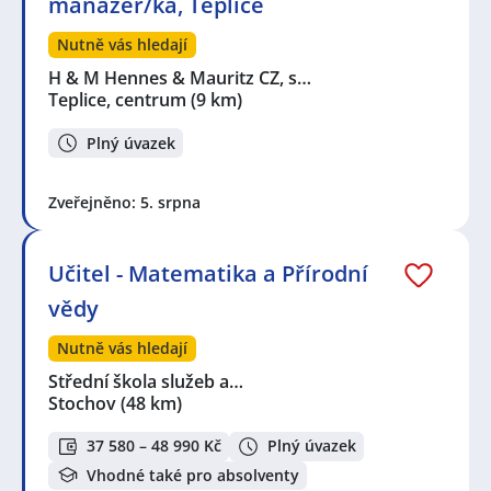
manažer/ka, Teplice
Nutně vás hledají
H & M Hennes & Mauritz CZ, s…
Teplice, centrum
(9 km)
Plný úvazek
Zveřejněno: 5. srpna
Učitel - Matematika a Přírodní
vědy
Nutně vás hledají
Střední škola služeb a…
Stochov
(48 km)
37 580 – 48 990 Kč
Plný úvazek
Vhodné také pro absolventy