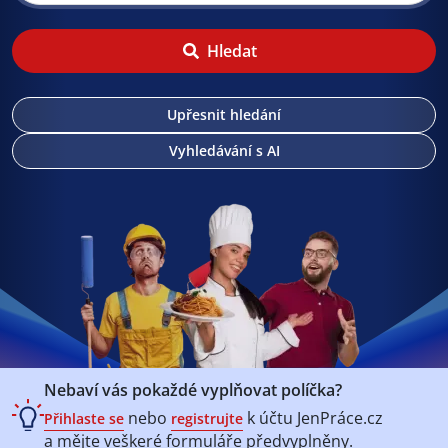
Hledat
Upřesnit hledání
Vyhledávání s AI
Nebaví vás pokaždé vyplňovat políčka?
nebo
k účtu
JenPráce.cz
Přihlaste se
registrujte
a mějte veškeré
formuláře předvyplněny.