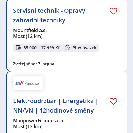
Servisní technik - Opravy
zahradní techniky
Mountfield a.s.
Most
(12 km)
35 000 – 37 999 Kč
Plný úvazek
Zveřejněno: 7. srpna
Elektroúdržbář | Energetika |
NN/VN | 12hodinové směny
ManpowerGroup s.r.o.
Most
(12 km)