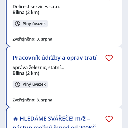
Delirest services s.r.o.
Bílina
(2 km)
Plný úvazek
Zveřejněno: 3. srpna
Pracovník údržby a oprav tratí
Správa železnic, státní…
Bílina
(2 km)
Plný úvazek
Zveřejněno: 3. srpna
🔥 HLEDÁME SVÁŘEČE! m/ž –
nástup možný ihned od 200KČ