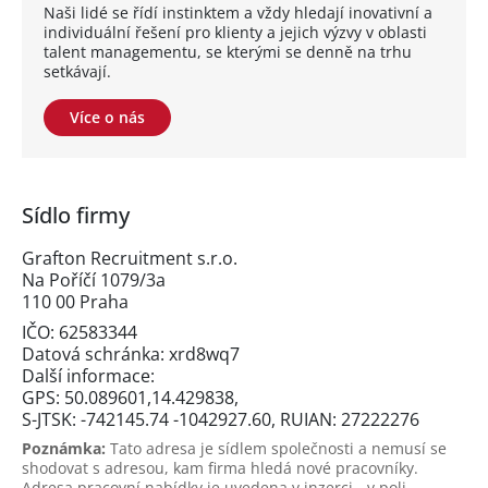
Naši lidé se řídí instinktem a vždy hledají inovativní a
individuální řešení pro klienty a jejich výzvy v oblasti
talent managementu, se kterými se denně na trhu
setkávají.
Více o nás
Sídlo firmy
Grafton Recruitment s.r.o.
Na Poříčí 1079/3a
110 00 Praha
IČO: 62583344
Datová schránka: xrd8wq7
Další informace:
GPS: 50.089601,14.429838,
S-JTSK: -742145.74 -1042927.60, RUIAN: 27222276
Poznámka:
Tato adresa je sídlem společnosti a nemusí se
shodovat s adresou, kam firma hledá nové pracovníky.
Adresa pracovní nabídky je uvedena v inzerci - v poli