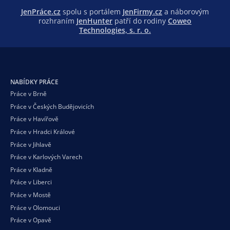
JenPráce.cz
spolu s portálem
JenFirmy.cz
a náborovým
rozhraním
JenHunter
patří do rodiny
Coweo
Technologies, s. r. o.
NABÍDKY PRÁCE
Práce v Brně
Práce v Českých Budějovicích
Práce v Havířově
Práce v Hradci Králové
Práce v Jihlavě
Práce v Karlových Varech
Práce v Kladně
Práce v Liberci
Práce v Mostě
Práce v Olomouci
Práce v Opavě