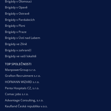
Brigády v Olomouci
Brigády v Opavě
Brigády v Ostravě
Brigády v Pardubicích
Brigády v Plzni
Brigády v Praze
Brigády v Ústí nad Labem
Brigády ve Zlíně
Brigády v zahraničí
Brigády ve vaší
lokalitě
TOP SPOLEČNOSTI
ManpowerGroup s.r.o.
Grafton Recruitment s.r.o.
HOFMANN WIZARD s.r.o.
Penta Hospitals CZ, s.r.o.
Comac jobs s.r.o.
Advantage Consulting, s.r.o.
Kaufland Česká republika v.o.s.