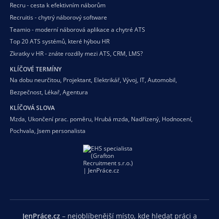
Recru - cesta k efektivním náborům
Recruitis - chytrý náborový software
Teamio - moderní náborová aplikace a chytré ATS
Top 20 ATS systémů, které hýbou HR
Zkratky v HR - znáte rozdíly mezi ATS, CRM, LMS?
KLÍČOVÉ TERMÍNY
Na dobu neurčitou
,
Projektant
,
Elektrikář
,
Vývoj
,
IT
,
Automobil
,
Bezpečnost
,
Lékař
,
Agentura
KLÍČOVÁ SLOVA
Mzda
,
Ukončení prac. poměru
,
Hrubá mzda
,
Nadřízený
,
Hodnocení
,
Pochvala
,
Jsem personalista
JenPráce.cz
– nejoblíbenější místo, kde hledat práci a