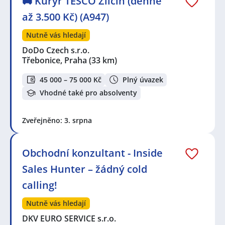
🚚 Kurýr TESCO Zličín (denně
až 3.500 Kč) (A947)
Nutně vás hledají
DoDo Czech s.r.o.
Třebonice, Praha
(33 km)
45 000 – 75 000 Kč
Plný úvazek
Vhodné také pro absolventy
Zveřejněno: 3. srpna
Obchodní konzultant - Inside
Sales Hunter – žádný cold
calling!
Nutně vás hledají
DKV EURO SERVICE s.r.o.