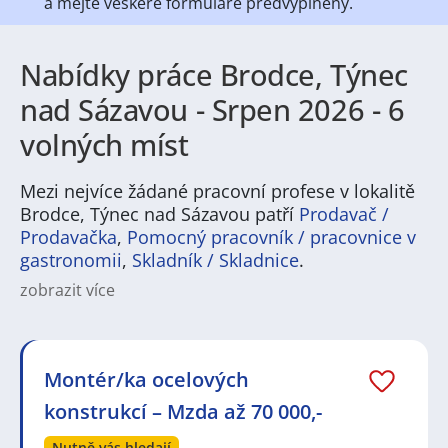
a mějte veškeré
formuláře předvyplněny.
Nabídky práce Brodce, Týnec
nad Sázavou - Srpen 2026 - 6
volných míst
Mezi nejvíce žádané pracovní profese v lokalitě
Brodce, Týnec nad Sázavou patří
Prodavač /
Prodavačka
,
Pomocný pracovník / pracovnice v
gastronomii
,
Skladník / Skladnice
.
zobrazit více
Na
JenPráce.cz
naleznete širokou nabídku pravidelně
aktualizovaných a doplňovaných inzerátů
práce
i
brigády
. Najdete zde široké množství různých oborů
a profesí, o které mají firmy aktuálně největší zájem a
Montér/ka ocelových
je pro ně velmi podstatné obsadit pracovní pozici v co
konstrukcí – Mzda až 70 000,-
nejkratším možném termínu. Mezi takové profese
patří nyní nejvíce
kuchař / kuchařka
,
řidič / řidička
,
Nutně vás hledají