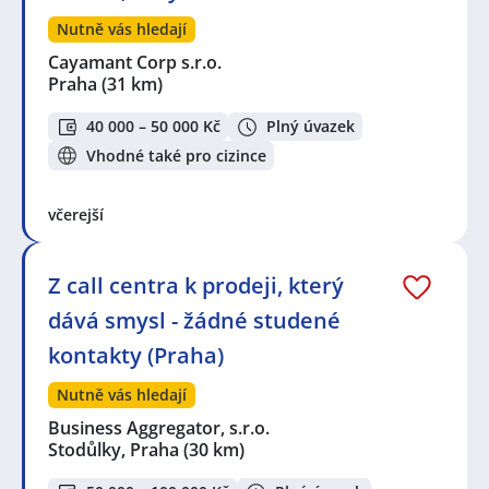
Nutně vás hledají
Cayamant Corp s.r.o.
Praha
(31 km)
40 000 – 50 000 Kč
Plný úvazek
Vhodné také pro cizince
včerejší
Z call centra k prodeji, který
dává smysl - žádné studené
kontakty (Praha)
Nutně vás hledají
Business Aggregator, s.r.o.
Stodůlky, Praha
(30 km)