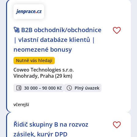
🚀 B2B obchodník/obchodnice
| vlastní databáze klientů |
neomezené bonusy
Nutně vás hledají
Coweo Technologies s.r.o.
Vinohrady, Praha
(29 km)
30 000 – 90 000 Kč
Plný úvazek
včerejší
Řidič skupiny B na rozvoz
zásilek, kurýr DPD