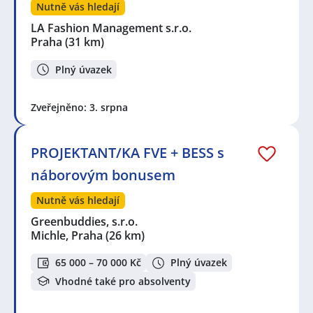
Nutně vás hledají
LA Fashion Management s.r.o.
Praha
(31 km)
Plný úvazek
Zveřejněno: 3. srpna
PROJEKTANT/KA FVE + BESS s
náborovým bonusem
Nutně vás hledají
Greenbuddies, s.r.o.
Michle, Praha
(26 km)
65 000 – 70 000 Kč
Plný úvazek
Vhodné také pro absolventy