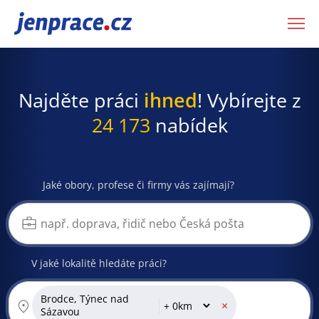
JenPráce.cz
Najděte práci
ihned
! Vybírejte z
24 173
nabídek
Jaké obory, profese či firmy vás zajímají?
V jaké lokalitě hledáte práci?
Brodce, Týnec nad
×
Sázavou