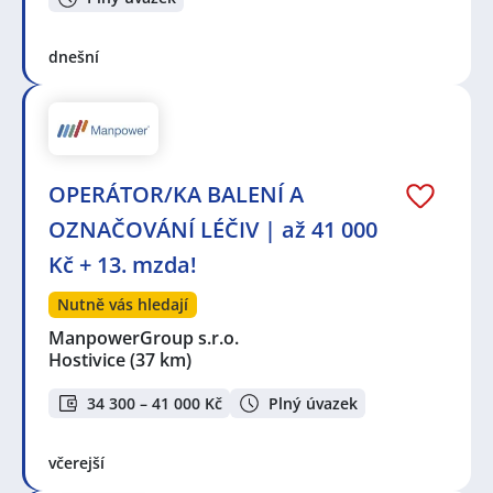
dnešní
OPERÁTOR/KA BALENÍ A
OZNAČOVÁNÍ LÉČIV | až 41 000
Kč + 13. mzda!
Nutně vás hledají
ManpowerGroup s.r.o.
Hostivice
(37 km)
34 300 – 41 000 Kč
Plný úvazek
včerejší