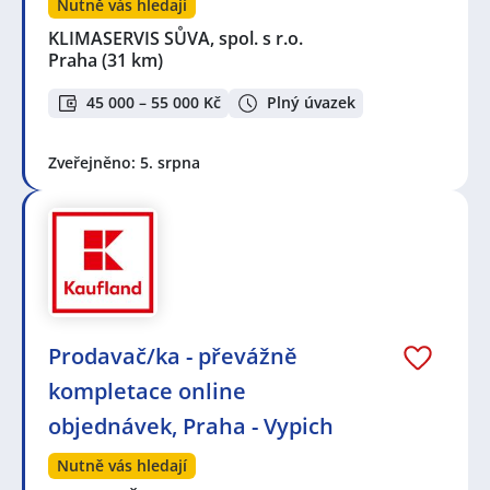
Nutně vás hledají
KLIMASERVIS SŮVA, spol. s r.o.
Praha
(31 km)
45 000 – 55 000 Kč
Plný úvazek
Zveřejněno: 5. srpna
Prodavač/ka - převážně
kompletace online
objednávek, Praha - Vypich
Nutně vás hledají