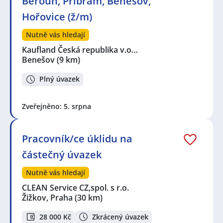
Beroun, Příbram, Benešov,
Hořovice (ž/m)
Nutně vás hledají
Kaufland Česká republika v.o…
Benešov
(9 km)
Plný úvazek
Zveřejněno: 5. srpna
Pracovník/ce úklidu na
částečný úvazek
Nutně vás hledají
CLEAN Service CZ,spol. s r.o.
Žižkov, Praha
(30 km)
28 000 Kč
Zkrácený úvazek