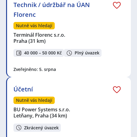
Technik / údržbář na ÚAN
Florenc
Nutně vás hledají
Terminál Florenc s.r.o.
Praha
(31 km)
40 000 – 50 000 Kč
Plný úvazek
Zveřejněno: 5. srpna
Účetní
Nutně vás hledají
BU Power Systems s.r.o.
Letňany, Praha
(34 km)
Zkrácený úvazek