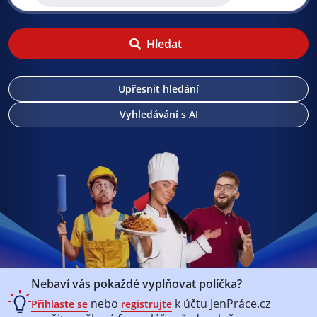
Hledat
Upřesnit hledání
Vyhledávání s AI
Nebaví vás pokaždé vyplňovat políčka?
nebo
k účtu
JenPráce.cz
Přihlaste se
registrujte