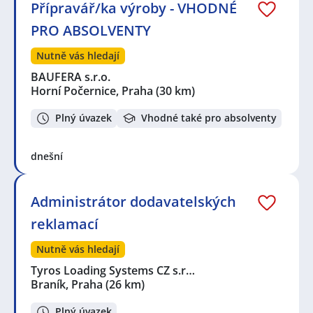
Přípravář/ka výroby - VHODNÉ
PRO ABSOLVENTY
Nutně vás hledají
BAUFERA s.r.o.
Horní Počernice, Praha
(30 km)
Plný úvazek
Vhodné také pro absolventy
dnešní
Administrátor dodavatelských
reklamací
Nutně vás hledají
Tyros Loading Systems CZ s.r…
Braník, Praha
(26 km)
Plný úvazek