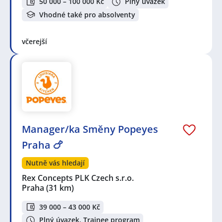
50 000 – 100 000 Kč
Plný úvazek
Vhodné také pro absolventy
včerejší
Manager/ka Směny Popeyes
Praha 🍗
Nutně vás hledají
Rex Concepts PLK Czech s.r.o.
Praha
(31 km)
39 000 – 43 000 Kč
Plný úvazek, Trainee program