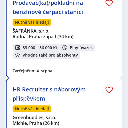
Prodavač(ka)/pokladní na
benzínové čerpací stanici
Nutně vás hledají
ŠAFRÁNKA, s.r.o.
Rudná, Praha-západ
(34 km)
33 000 – 36 000 Kč
Plný úvazek
Vhodné také pro absolventy
Zveřejněno: 4. srpna
HR Recruiter s náborovým
příspěvkem
Nutně vás hledají
Greenbuddies, s.r.o.
Michle, Praha
(26 km)