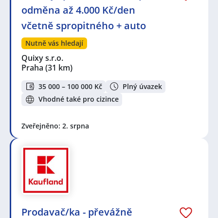
odměna až 4.000 Kč/den
včetně spropitného + auto
Nutně vás hledají
Quixy s.r.o.
Praha
(31 km)
35 000 – 100 000 Kč
Plný úvazek
Vhodné také pro cizince
Zveřejněno: 2. srpna
Prodavač/ka - převážně