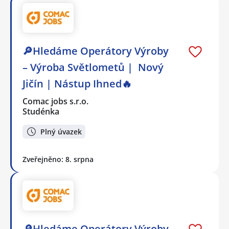
🔎Hledáme Operátory Výroby
– Výroba Světlometů | Nový
Jičín | Nástup Ihned🔥
Comac jobs s.r.o.
Studénka
Plný úvazek
Zveřejněno: 8. srpna
🔎Hledáme Operátory Výroby