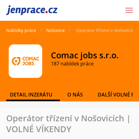
JenPráce.cz
Nabídky práce
Nošovice
Operátor třízení v Nošovicíc
Comac jobs s.r.o.
187 nabídek práce
DETAIL INZERÁTU
O NÁS
DALŠÍ VOLNÉ PO
Operátor třízení v Nošovicích |
VOLNÉ VÍKENDY