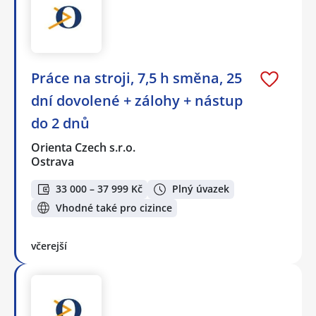
Práce na stroji, 7,5 h směna, 25
dní dovolené + zálohy + nástup
do 2 dnů
Orienta Czech s.r.o.
Ostrava
33 000 – 37 999 Kč
Plný úvazek
Vhodné také pro cizince
včerejší