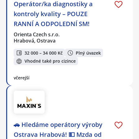
Operátor/ka diagnostiky a
kontroly kvality – POUZE
RANNÍ A ODPOLEDNÍ SM!
Orienta Czech s.r.o.
Hrabová, Ostrava
32 000 – 34 000 Kč
Plný úvazek
Vhodné také pro cizince
včerejší
🚗 Hledáme operátory výroby
Ostrava Hrabová! 💵 Mzda od