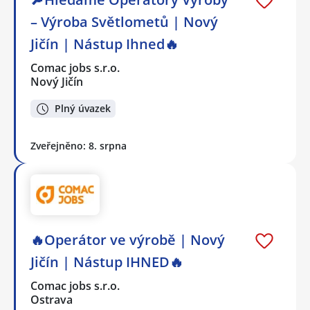
– Výroba Světlometů | Nový
Jičín | Nástup Ihned🔥
Comac jobs s.r.o.
Nový Jičín
Plný úvazek
Zveřejněno: 8. srpna
🔥Operátor ve výrobě | Nový
Jičín | Nástup IHNED🔥
Comac jobs s.r.o.
Ostrava