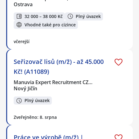
Ostrava
32 000 – 38 000 Kč
Plný úvazek
Vhodné také pro cizince
včerejší
Seřizovač lisů (m/ž) - až 45.000
Kč! (A11089)
Manuvia Expert Recruitment CZ…
Nový Jičín
Plný úvazek
Zveřejněno: 8. srpna
Práce ve výrobě (m/ž) |