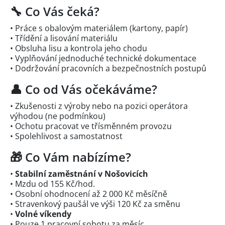
🔧 Co Vás čeká?
• Práce s obalovým materiálem (kartony, papír)
• Třídění a lisování materiálu
• Obsluha lisu a kontrola jeho chodu
• Vyplňování jednoduché technické dokumentace
• Dodržování pracovních a bezpečnostních postupů
👤 Co od Vás očekáváme?
• Zkušenosti z výroby nebo na pozici operátora
výhodou (ne podmínkou)
• Ochotu pracovat ve třísměnném provozu
• Spolehlivost a samostatnost
🎁 Co Vám nabízíme?
•
Stabilní zaměstnání v Nošovicích
• Mzdu od 155 Kč/hod.
• Osobní ohodnocení až 2 000 Kč měsíčně
• Stravenkový paušál ve výši 120 Kč za směnu
•
Volné víkendy
• Pouze 1 pracovní sobotu za měsíc