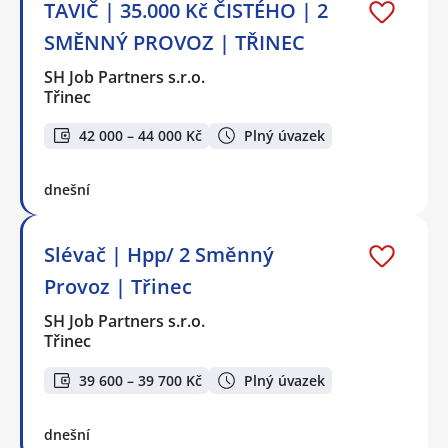
TAVIČ | 35.000 Kč ČISTÉHO | 2
SMĚNNÝ PROVOZ | TŘINEC
SH Job Partners s.r.o.
Třinec
42 000 – 44 000 Kč
Plný úvazek
dnešní
Slévač | Hpp/ 2 Směnný
Provoz | Třinec
SH Job Partners s.r.o.
Třinec
39 600 – 39 700 Kč
Plný úvazek
dnešní