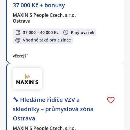
37 000 Kč + bonusy
MAXIN'S People Czech, s.r.o.
Ostrava
37 000 – 40 000 Kč
Plný úvazek
Vhodné také pro cizince
včerejší
🔧 Hledáme řidiče VZV a
skladníky – průmyslová zóna
Ostrava
MAXIN'S People Czech, s.r.o.