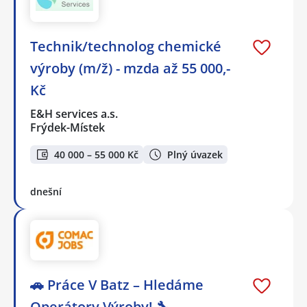
Technik/technolog chemické
výroby (m/ž) - mzda až 55 000,-
Kč
E&H services a.s.
Frýdek-Místek
40 000 – 55 000 Kč
Plný úvazek
dnešní
🚗 Práce V Batz – Hledáme
Operátory Výroby! 🔧