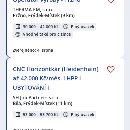
THERMA FM, s.r.o.
Pržno, Frýdek-Místek
(9 km)
30 000 – 42 000 Kč
Plný úvazek
Vhodné také pro cizince
Zveřejněno: 4. srpna
CNC Horizontkár (Heidenhain)
až 42.000 Kč/měs. I HPP I
UBYTOVÁNÍ I
SH Job Partners s.r.o.
Bílá, Frýdek-Místek
(11 km)
53 000 – 53 700 Kč
Plný úvazek