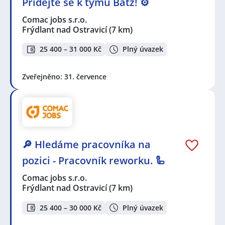
Přidejte se k týmu Batz! ⚙️
Comac jobs s.r.o.
Frýdlant nad Ostravicí
(7 km)
25 400 – 31 000 Kč
Plný úvazek
Zveřejněno: 31. července
🔎 Hledáme pracovníka na
pozici - Pracovník reworku. 🦾
Comac jobs s.r.o.
Frýdlant nad Ostravicí
(7 km)
25 400 – 30 000 Kč
Plný úvazek