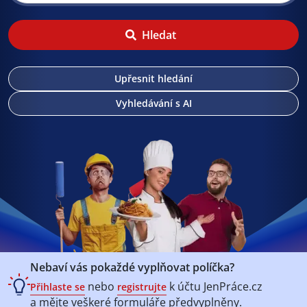
Hledat
Upřesnit hledání
Vyhledávání s AI
Nebaví vás pokaždé vyplňovat políčka?
nebo
k účtu
JenPráce.cz
Přihlaste se
registrujte
a mějte veškeré
formuláře předvyplněny.