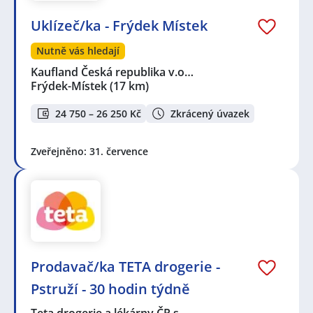
Uklízeč/ka - Frýdek Místek
Nutně vás hledají
Kaufland Česká republika v.o…
Frýdek-Místek
(17 km)
24 750 – 26 250 Kč
Zkrácený úvazek
Zveřejněno: 31. července
Prodavač/ka TETA drogerie -
Pstruží - 30 hodin týdně