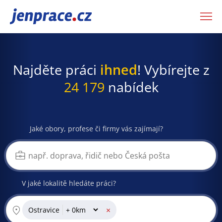
JenPráce.cz
Najděte práci
ihned
! Vybírejte z
24 179
nabídek
Jaké obory, profese či firmy vás zajímají?
V jaké lokalitě hledáte práci?
×
Ostravice