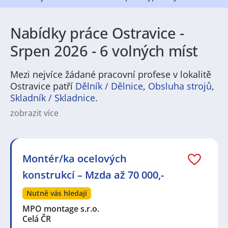
Nabídky práce Ostravice -
Srpen 2026 - 6 volných míst
Mezi nejvíce žádané pracovní profese v lokalitě
Ostravice patří
Dělník / Dělnice
,
Obsluha strojů
,
Skladník / Skladnice
.
zobrazit více
Pokud hledáte práci v Ostravici, region nabízí pestrou
škálu pracovních příležitostí. Nejvíce se uplatní lidé v
sektorech cestovního ruchu a pohostinství —
ubytování, gastronomie a doprovodné služby pro
Montér/ka ocelových
návštěvníky. Běžná jsou také místa v maloobchodu,
konstrukcí – Mzda až 70 000,-
dopravě, stavebnictví a lesnictví, stejně jako
administrativní či pečovatelské pozice. Sezónní
Nutně vás hledají
pracovní nabídky se zvyšují v zimě i v létě, což ocení
studenti i lidé hledající stabilnější zaměstnání s
MPO montage s.r.o.
flexibilním nasazením.
Celá ČR