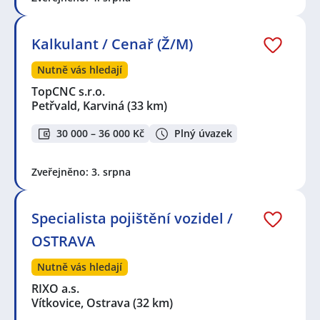
Kalkulant / Cenař (Ž/M)
Nutně vás hledají
TopCNC s.r.o.
Petřvald, Karviná
(33 km)
30 000 – 36 000 Kč
Plný úvazek
Zveřejněno: 3. srpna
Specialista pojištění vozidel /
OSTRAVA
Nutně vás hledají
RIXO a.s.
Vítkovice, Ostrava
(32 km)