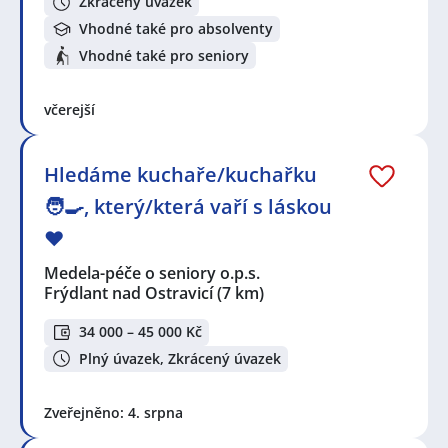
Zkrácený úvazek
Vhodné také pro absolventy
Vhodné také pro seniory
včerejší
Hledáme kuchaře/kuchařku
🧑‍🍳, který/která vaří s láskou
❤️
Medela-péče o seniory o.p.s.
Frýdlant nad Ostravicí
(7 km)
34 000 – 45 000 Kč
Plný úvazek, Zkrácený úvazek
Zveřejněno: 4. srpna