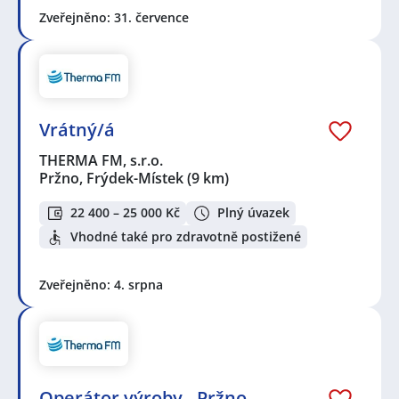
Zveřejněno: 31. července
Vrátný/á
THERMA FM, s.r.o.
Pržno, Frýdek-Místek
(9 km)
22 400 – 25 000 Kč
Plný úvazek
Vhodné také pro zdravotně postižené
Zveřejněno: 4. srpna
Operátor výroby - Pržno