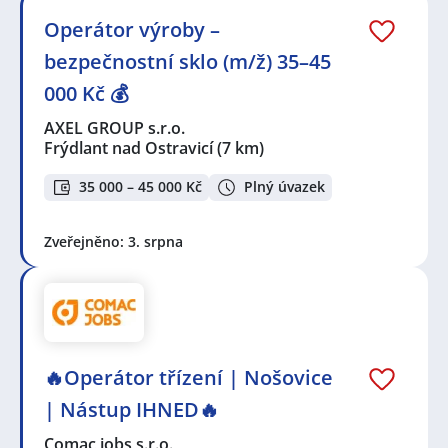
Operátor výroby –
bezpečnostní sklo (m/ž) 35–45
000 Kč 💰
AXEL GROUP s.r.o.
Frýdlant nad Ostravicí
(7 km)
35 000 – 45 000 Kč
Plný úvazek
Zveřejněno: 3. srpna
🔥Operátor třízení | Nošovice
| Nástup IHNED🔥
Comac jobs s.r.o.