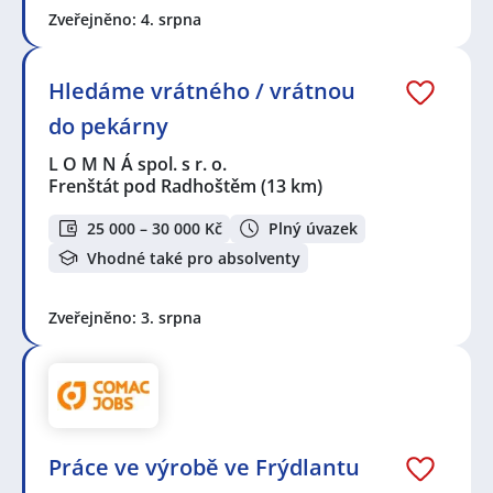
Zveřejněno: 4. srpna
Hledáme vrátného / vrátnou
do pekárny
L O M N Á spol. s r. o.
Frenštát pod Radhoštěm
(13 km)
25 000 – 30 000 Kč
Plný úvazek
Vhodné také pro absolventy
Zveřejněno: 3. srpna
Práce ve výrobě ve Frýdlantu