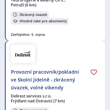
Teta drogerie a lékárny ČR s…
Pstruží
(6 km)
Zkrácený úvazek
Vhodné také pro absolventy
Zveřejněno: 5. srpna
Provozní pracovník/pokladní
ve školní jídelně - zkrácený
úvazek, volné víkendy
Delirest services s.r.o.
Frýdlant nad Ostravicí
(7 km)