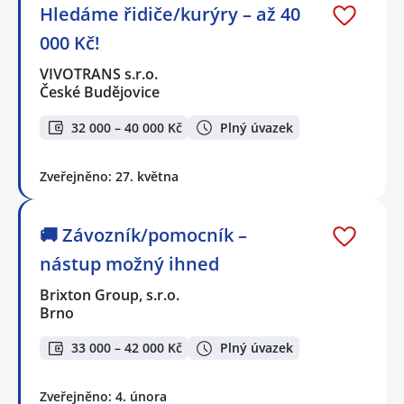
Hledáme řidiče/kurýry – až 40
000 Kč!
VIVOTRANS s.r.o.
České Budějovice
32 000 – 40 000 Kč
Plný úvazek
Zveřejněno: 27. května
🚚 Závozník/pomocník –
nástup možný ihned
Brixton Group, s.r.o.
Brno
33 000 – 42 000 Kč
Plný úvazek
Zveřejněno: 4. února