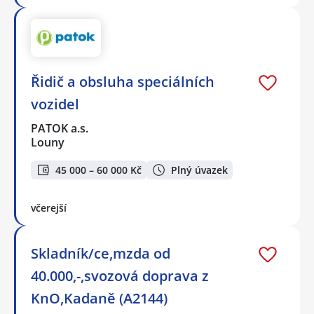
Řidič a obsluha speciálních
vozidel
PATOK a.s.
Louny
45 000 – 60 000 Kč
Plný úvazek
včerejší
Skladník/ce,mzda od
40.000,-,svozová doprava z
KnO,Kadaně (A2144)