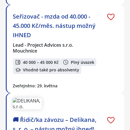
Seřizovač - mzda od 40.000 -
45.000 Kč/měs. nástup možný
IHNED
Lead - Project Advices s.r.o.
Mouchnice
40 000 – 45 000 Kč
Plný úvazek
Vhodné také pro absolventy
Zveřejněno: 29. května
🚚 Řidič/ka závozu – Delikana,
s. r. o. – nástup možný ihned!