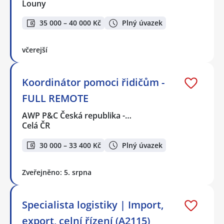
Louny
35 000 – 40 000 Kč
Plný úvazek
včerejší
Koordinátor pomoci řidičům -
FULL REMOTE
AWP P&C Česká republika -…
Celá ČR
30 000 – 33 400 Kč
Plný úvazek
Zveřejněno: 5. srpna
Specialista logistiky | Import,
export, celní řízení (A2115)