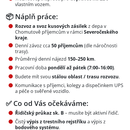
vlastním vozem.
📦 Náplň práce:
Rozvoz a svoz kusových zásilek
z depa v
Chomutově příjemcům v rámci
Severočeského
kraje
.
Denní závoz cca
50 příjemcům
(dle náročnosti
trasy).
Průměrný denní nájezd
150–250 km
.
Pracovní doba
pondělí až pátek (7:00–16:00)
.
Budete mít svou
stálou oblast / trasu rozvozu
.
Komunikace s příjemci, kolegy a dispečinkem UPS
a péče o svěřené vozidlo.
✅ Co od Vás očekáváme:
Řidičský průkaz sk. B
– musíte být aktivní řidič.
Čistý
výpis z trestního rejstříku
a výpis z
bodového systému
.