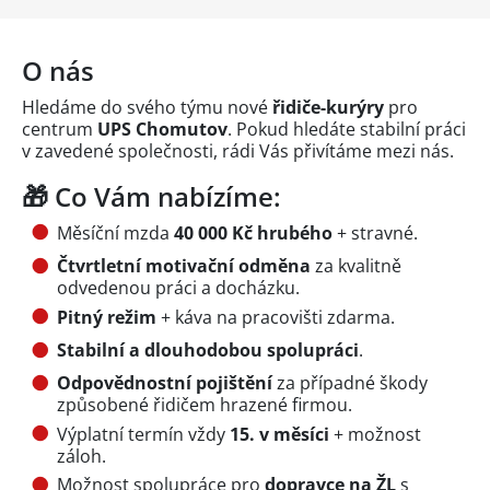
O nás
Hledáme do svého týmu nové
řidiče-kurýry
pro
centrum
UPS Chomutov
. Pokud hledáte stabilní práci
v zavedené společnosti, rádi Vás přivítáme mezi nás.
🎁 Co Vám nabízíme:
Měsíční mzda
40 000 Kč hrubého
+ stravné.
Čtvrtletní motivační odměna
za kvalitně
odvedenou práci a docházku.
Pitný režim
+ káva na pracovišti zdarma.
Stabilní a dlouhodobou spolupráci
.
Odpovědnostní pojištění
za případné škody
způsobené řidičem hrazené firmou.
Výplatní termín vždy
15. v měsíci
+ možnost
záloh.
Možnost spolupráce pro
dopravce na ŽL
s