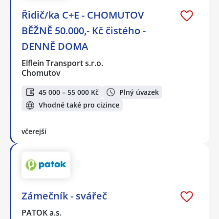
Řidič/ka C+E - CHOMUTOV
BĚŽNĚ 50.000,- Kč čistého -
DENNĚ DOMA
Elflein Transport s.r.o.
Chomutov
45 000 – 55 000 Kč
Plný úvazek
Vhodné také pro cizince
včerejší
Zámečník - svářeč
PATOK a.s.