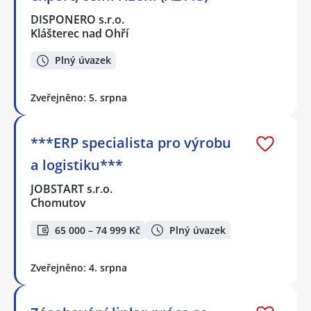
DISPONERO s.r.o.
Klášterec nad Ohří
Plný úvazek
Zveřejněno: 5. srpna
***ERP specialista pro výrobu
a logistiku***
JOBSTART s.r.o.
Chomutov
65 000 – 74 999 Kč
Plný úvazek
Zveřejněno: 4. srpna