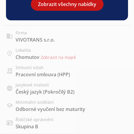
Zobrazit všechny nabídky
Firma
VIVOTRANS s.r.o.
Lokalita
Chomutov
Zobrazit na mapě
Smluvní vztah
Pracovní smlouva (HPP)
Jazykové znalosti
Český jazyk
(Pokročilý B2)
Minimální vzdělání
Odborné vyučení bez maturity
Řidičské oprávnění
Skupina B