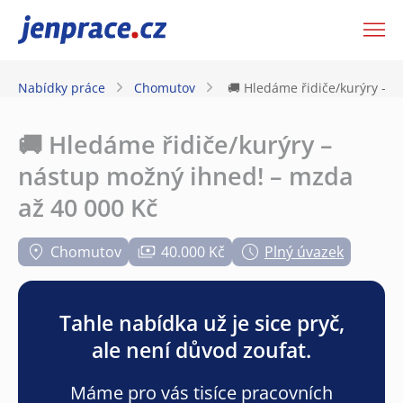
JenPráce.cz
Nabídky práce
Chomutov
🚚 Hledáme řidiče/kurýry – 
🚚 Hledáme řidiče/kurýry –
nástup možný ihned! – mzda
až 40 000 Kč
Chomutov
40.000 Kč
Plný úvazek
Tahle nabídka už je sice pryč,
ale není důvod zoufat.
Máme pro vás tisíce pracovních