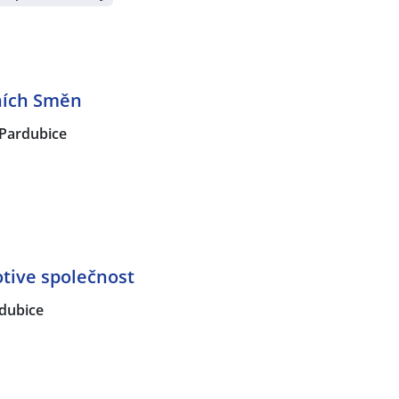
ních Směn
Pardubice
tive společnost
dubice