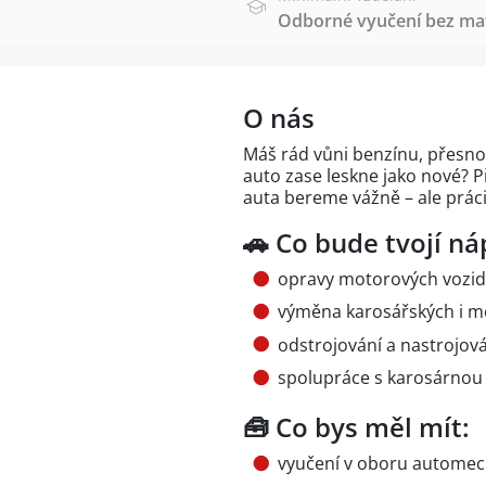
Odborné vyučení bez mat
O nás
Máš rád vůni benzínu, přesnos
auto zase leskne jako nové? P
auta bereme vážně – ale práci 
🚗 Co bude tvojí ná
opravy motorových vozi
výměna karosářských i m
odstrojování a nastrojová
spolupráce s karosárnou
🧰 Co bys měl mít:
vyučení v oboru automech