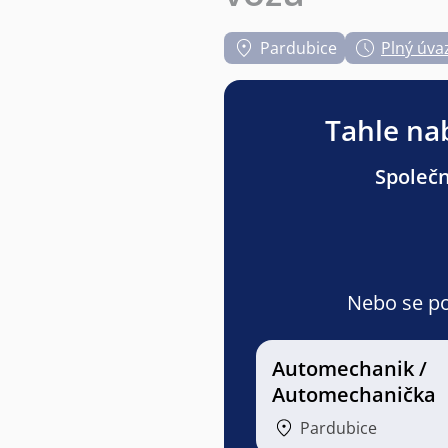
Pardubice
Plný úva
Tahle nab
Společn
Nebo se pod
Automechanik /
Automechanička
Pardubice