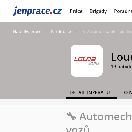
JenPráce.cz
Práce
Brigády
Poradn
Nabídky práce
Pardubice
🔧 Automechanik – odstro
Loud
19 nabíd
DETAIL INZERÁTU
O 
🔧 Automecha
vozů