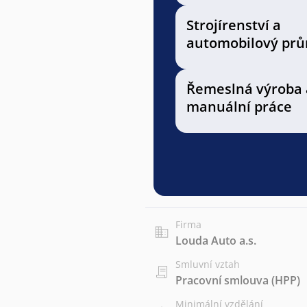
Strojírenství a
automobilový prů
Řemeslná výroba 
manuální práce
Firma
Louda Auto a.s.
Smluvní vztah
Pracovní smlouva (HPP)
Minimální vzdělání