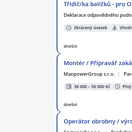
Třídič/ka balíčků - pro 
Deklarace odpovědného podnik
Zkrácený úvazek
Vhodn
dnešní
Montér / Přípravář zaká
ManpowerGroup s.r.o.
|
Par
38 000 – 50 000 Kč
Plný
dnešní
Operátor obrobny / výro