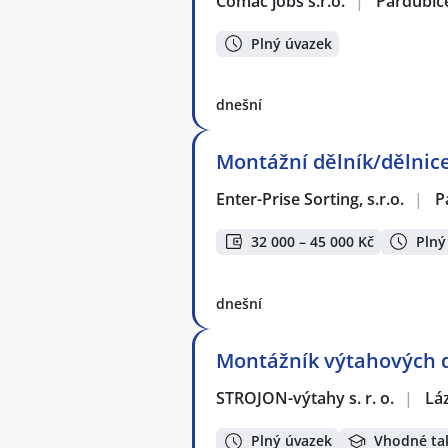
Comac jobs s.r.o.
|
Pardubic
Plný úvazek
dnešní
Montážní dělník/dělnice
Enter-Prise Sorting, s.r.o.
|
P
32 000 – 45 000 Kč
Plný
dnešní
Montážník výtahových d
STROJON-výtahy s. r. o.
|
Lá
Plný úvazek
Vhodné ta