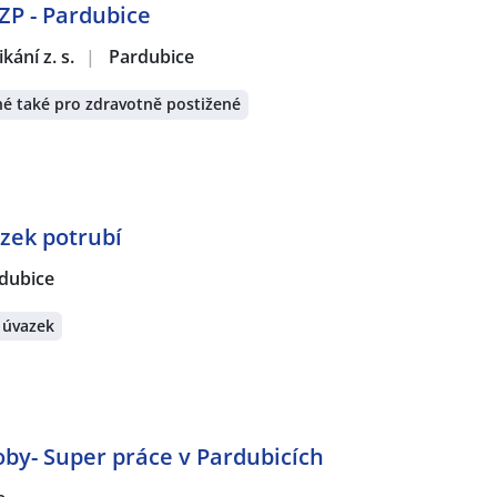
OZP - Pardubice
ání z. s.
|
Pardubice
é také pro zdravotně postižené
zek potrubí
dubice
 úvazek
by- Super práce v Pardubicích