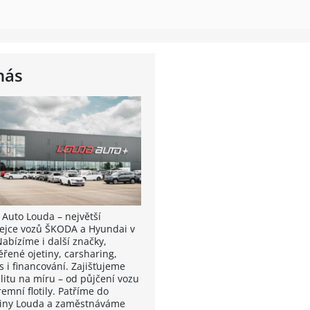
nás
 Auto Louda – největší
ejce vozů ŠKODA a Hyundai v
Nabízíme i další značky,
ěřené ojetiny, carsharing,
s i financování. Zajišťujeme
litu na míru – od půjčení vozu
remní flotily. Patříme do
iny Louda a zaměstnáváme