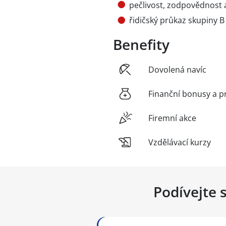
pečlivost, zodpovědnost a
řidičský průkaz skupiny B
Benefity
Dovolená navíc
Finanční bonusy a p
Firemní akce
Vzdělávací kurzy
Podívejte 