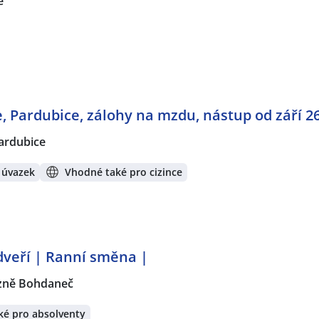
e
, Pardubice, zálohy na mzdu, nástup od září 2
ardubice
 úvazek
Vhodné také pro cizince
veří | Ranní směna |
zně Bohdaneč
ké pro absolventy