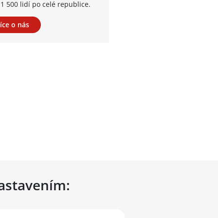
1 500 lidí po celé republice.
íce o nás
nastavením: