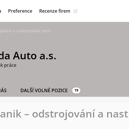
a
Preference
Recenze firem
jování a nastrojování vozů
a Auto a.s.
ek práce
NÁS
DALŠÍ VOLNÉ POZICE
19
nik – odstrojování a nast