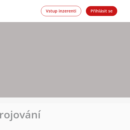
Vstup inzerenti
Přihlásit se
rojování