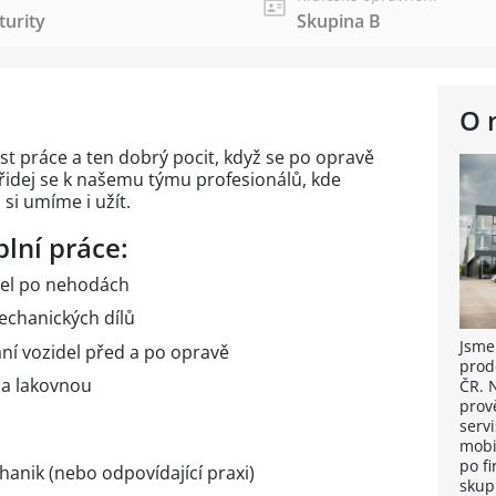
urity
Skupina B
O 
t práce a ten dobrý pocit, když se po opravě
řidej se k našemu týmu profesionálů, kde
si umíme i užít.
plní práce:
del po nehodách
echanických dílů
Jsme
ní vozidel před a po opravě
prod
 a lakovnou
ČR. 
prov
servi
mobi
po fi
anik (nebo odpovídající praxi)
skup