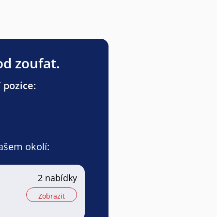
od zoufat.
 pozice:
vašem okolí:
2 nabídky
Zobrazit