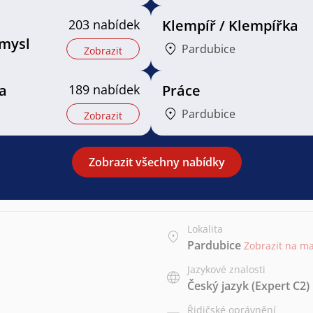
203 nabídek
Klempíř / Klempířka
mysl
Pardubice
Zobrazit
a
189 nabídek
Práce
Pardubice
Zobrazit
Zobrazit všechny nabídky
Lokalita
Pardubice
Zobrazit na m
Jazykové znalosti
Český jazyk
(Expert C2)
Řidičské oprávnění