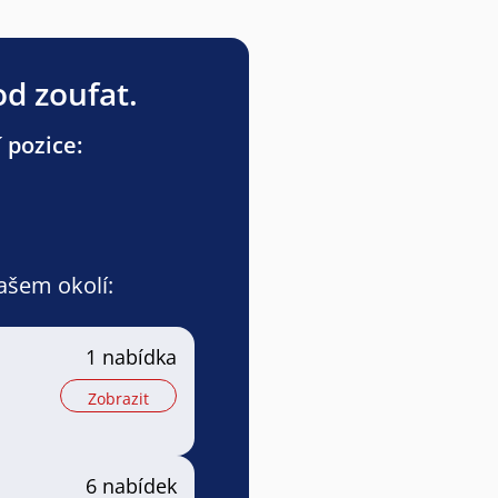
od zoufat.
 pozice:
vašem okolí:
1 nabídka
Zobrazit
6 nabídek