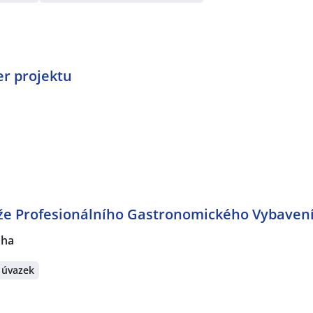
er projektu
že Profesionálního Gastronomického Vybavení
aha
 úvazek