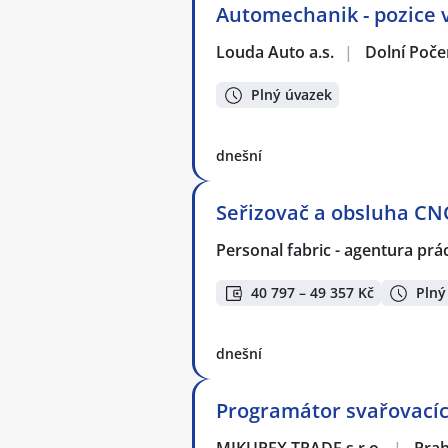
Automechanik - pozice 
Louda Auto a.s.
|
Dolní Poče
Plný úvazek
dnešní
Seřizovač a obsluha CNC
Personal fabric - agentura prác
40 797 – 49 357 Kč
Plný
dnešní
Programátor svařovacíc
MIKUPEX TRADE s.r.o.
|
Pra