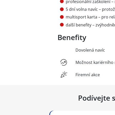
profesionální zaškolení 
5 dní volna navíc – proto
multisport karta – pro rel
další benefity – zvýhodně
Benefity
Dovolená navíc
Možnost kariérního 
Firemní akce
Podívejte 