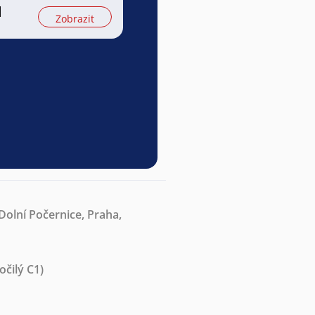
l
Zobrazit
Dolní Počernice, Praha,
očilý C1)