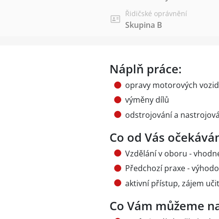
Řidičské oprávnění
Skupina B
Náplň práce:
opravy motorových vozid
výměny dílů
odstrojování a nastrojová
Co od Vás očekává
Vzdělání v oboru - vhodn
Předchozí praxe - výhod
aktivní přístup, zájem uči
Co Vám můžeme na