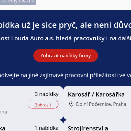
Plný úvazek
ídka už je sice pryč, ale není dův
ost Louda Auto a.s. hledá pracovníky i na další
Zobrazit nabídky firmy
ívejte na jiné zajímavé pracovní příležitosti ve 
3 nabídky
Karosář / Karosářka
Dolní Počernice, Praha
Zobrazit
raha
ka
1 nabídka
Strojírenství a