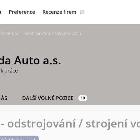
a
Preference
Recenze firem
toklempíř - odstrojování / strojení vozů
a Auto a.s.
ek práce
NÁS
DALŠÍ VOLNÉ POZICE
19
 odstrojování / strojení v