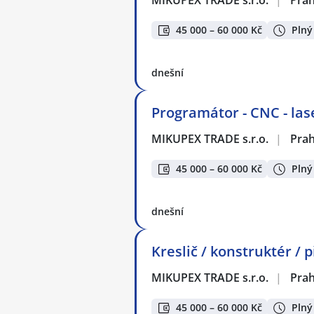
45 000 – 60 000 Kč
Plný
dnešní
Programátor - CNC - las
MIKUPEX TRADE s.r.o.
|
Pra
45 000 – 60 000 Kč
Plný
dnešní
Kreslič / konstruktér / 
MIKUPEX TRADE s.r.o.
|
Pra
45 000 – 60 000 Kč
Plný