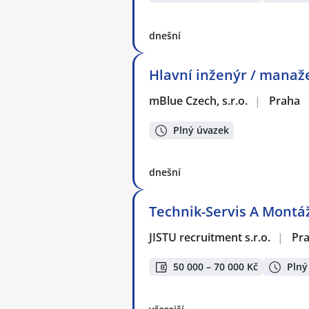
dnešní
Hlavní inženýr / manaž
mBlue Czech, s.r.o.
|
Praha
Plný úvazek
dnešní
Technik-Servis A Montá
JISTU recruitment s.r.o.
|
Pr
50 000 – 70 000 Kč
Plný