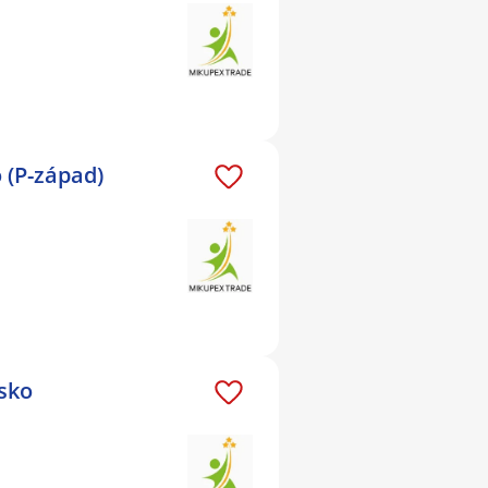
 (P-západ)
nsko