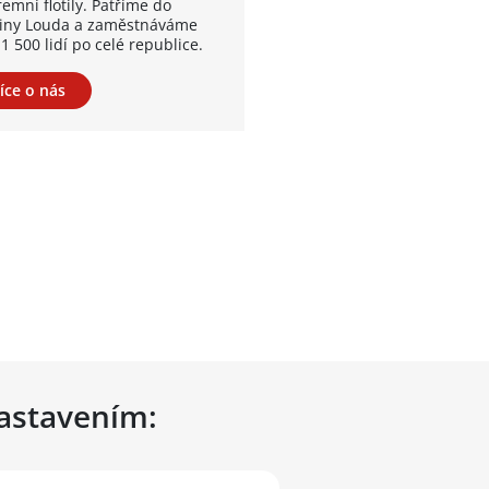
remní flotily. Patříme do
iny Louda a zaměstnáváme
1 500 lidí po celé republice.
íce o nás
nastavením: