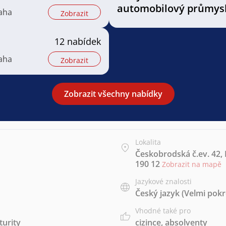
automobilový průmys
raha
Zobrazit
12 nabídek
raha
Zobrazit
Zobrazit všechny nabídky
Lokalita
Českobrodská č.ev. 42, 
190 12
Zobrazit na mapě
Jazykové znalosti
Český jazyk
(Velmi pokr
Vhodné také pro
urity
cizince
,
absolventy