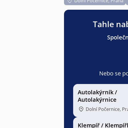
Dolní Počernice, Praha
Tahle nab
Společn
Nebo se pod
Autolakýrník /
Autolakýrnice
Dolní Počernice, P
Klempíř / Klempíř