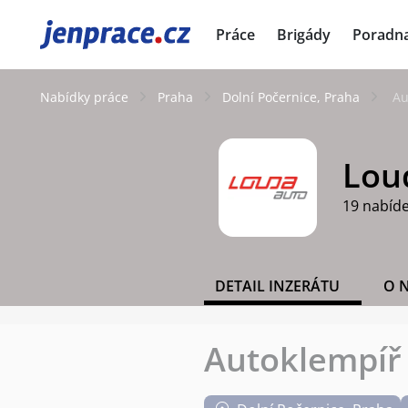
JenPráce.cz
Práce
Brigády
Poradn
Nabídky práce
Praha
Dolní Počernice, Praha
Au
Loud
19 nabíd
DETAIL INZERÁTU
O 
Autoklempíř -