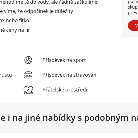
– nehodíme tě do vody, ale řádně zaškolíme
po fi
skup
že víme, že odpočinek je důležitý
přes 
ax nebo fitko
V
né ceny na fir
Příspěvek na sport
růstu
Příspěvek na stravování
Přátelské prostředí
se i na jiné nabídky s podobným 