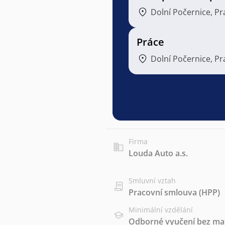
Dolní Počernice, P
Práce
Dolní Počernice, P
Firma
Louda Auto a.s.
Smluvní vztah
Pracovní smlouva (HPP)
Minimální vzdělání
Odborné vyučení bez mat