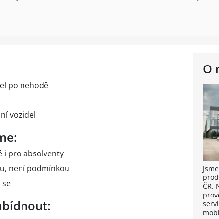
O 
el po nehodě
ní vozidel
me:
é i pro absolventy
ou, není podmínkou
Jsme
prod
t se
ČR. 
prov
bídnout:
servi
mobi