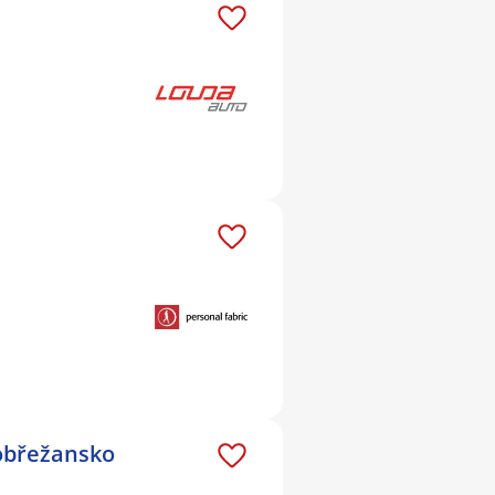
nobřežansko