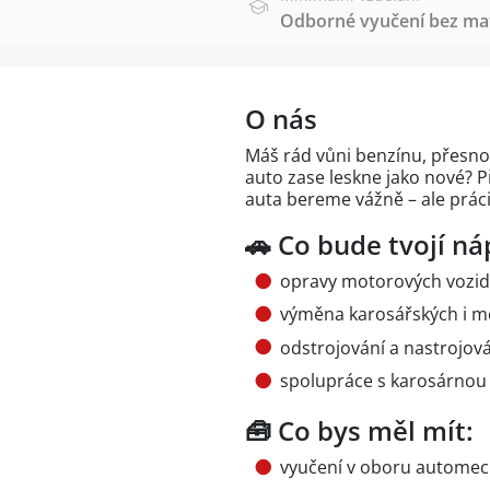
Odborné vyučení bez mat
O nás
Máš rád vůni benzínu, přesnos
auto zase leskne jako nové? P
auta bereme vážně – ale práci 
🚗 Co bude tvojí ná
opravy motorových vozi
výměna karosářských i m
odstrojování a nastrojová
spolupráce s karosárnou
🧰 Co bys měl mít:
vyučení v oboru automech