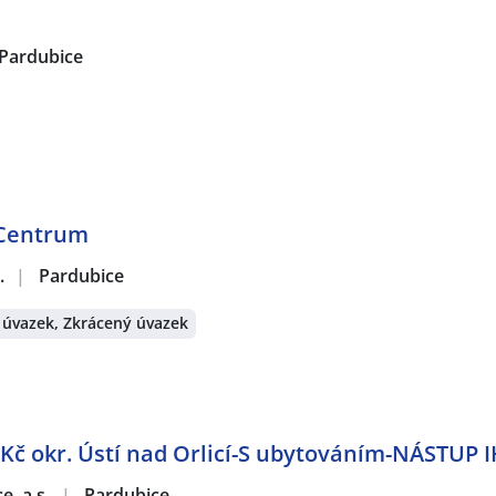
Pardubice
 Centrum
.
|
Pardubice
 úvazek, Zkrácený úvazek
 Kč okr. Ústí nad Orlicí-S ubytováním-NÁSTUP 
e, a.s.
|
Pardubice