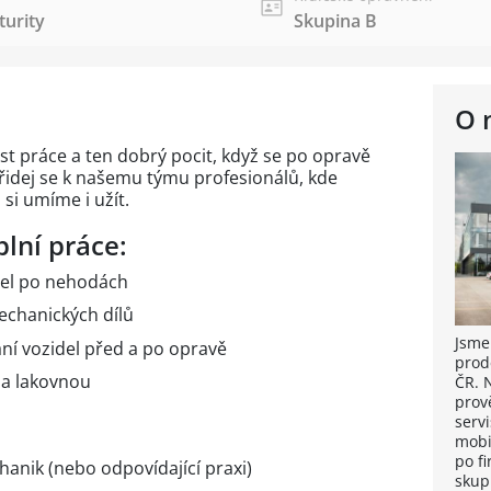
urity
Skupina B
O 
t práce a ten dobrý pocit, když se po opravě
řidej se k našemu týmu profesionálů, kde
si umíme i užít.
plní práce:
del po nehodách
echanických dílů
Jsme
ní vozidel před a po opravě
prod
 a lakovnou
ČR. 
prov
servi
mobi
po fi
anik (nebo odpovídající praxi)
skup