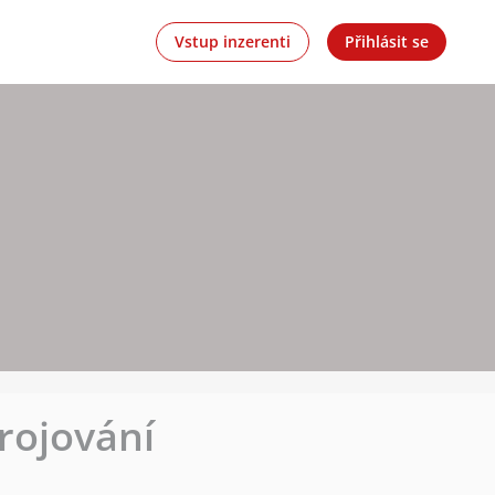
Vstup inzerenti
Přihlásit se
rojování