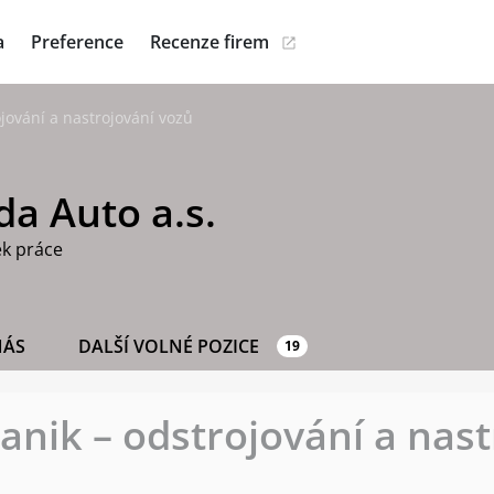
a
Preference
Recenze firem
jování a nastrojování vozů
a Auto a.s.
ek práce
NÁS
DALŠÍ VOLNÉ POZICE
19
nik – odstrojování a nast