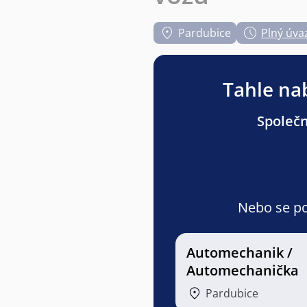
Pardubice
Plný úva
Tahle nab
Společn
Nebo se pod
Automechanik /
Automechanička
Pardubice