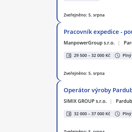
Zveřejněno: 5. srpna
Pracovník expedice - p
ManpowerGroup s.r.o.
|
Par
29 500 – 32 000 Kč
Plný
Zveřejněno: 5. srpna
Operátor výroby Pardubi
SIMIX GROUP s.r.o.
|
Pardub
32 000 – 37 000 Kč
Plný
Zveřejněno: 5. srpna