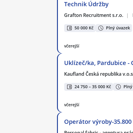
Technik Údržby
Grafton Recruitment s.r.o.
|
50 000 Kč
Plný úvazek
včerejší
Uklízeč/ka, Pardubice -
Kaufland Česká republika v.o.s
24 750 – 35 000 Kč
Plný
včerejší
Operátor výroby-35.800
Personal fabric - agentura prác