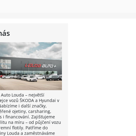
nás
 Auto Louda – největší
ejce vozů ŠKODA a Hyundai v
Nabízíme i další značky,
ěřené ojetiny, carsharing,
s i financování. Zajišťujeme
litu na míru – od půjčení vozu
remní flotily. Patříme do
iny Louda a zaměstnáváme