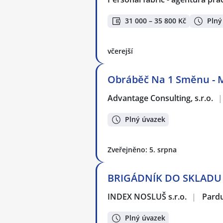
31 000 – 35 800 Kč
Plný
včerejší
Obráběč Na 1 Směnu - 
Advantage Consulting, s.r.o.
|
Plný úvazek
Zveřejněno: 5. srpna
BRIGÁDNÍK DO SKLADU | 
INDEX NOSLUŠ s.r.o.
|
Pard
Plný úvazek