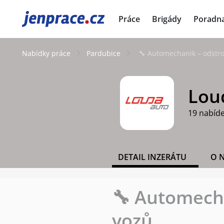
JenPráce.cz
Práce
Brigády
Poradn
Nabídky práce
Pardubice
🔧 Automechanik – odstro
Loud
19 nabíd
DETAIL INZERÁTU
O 
🔧 Automecha
vozů