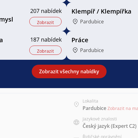
207 nabídek
Klempíř / Klempířka
mysl
Pardubice
Zobrazit
a
187 nabídek
Práce
Pardubice
Zobrazit
Zobrazit všechny nabídky
Lokalita
Pardubice
Zobrazit na m
Jazykové znalosti
Český jazyk
(Expert C2)
Řidičské oprávnění