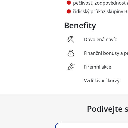
pečlivost, zodpovědnost a
řidičský průkaz skupiny B
Benefity
Dovolená navíc
Finanční bonusy a p
Firemní akce
Vzdělávací kurzy
Podívejte 