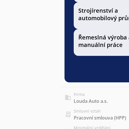
Strojírenství a
automobilový prů
Řemeslná výroba 
manuální práce
Firma
Louda Auto a.s.
Smluvní vztah
Pracovní smlouva (HPP)
Minimální vzdělání