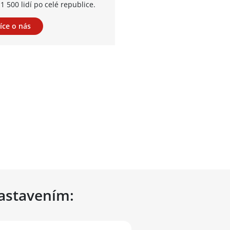
1 500 lidí po celé republice.
íce o nás
nastavením: