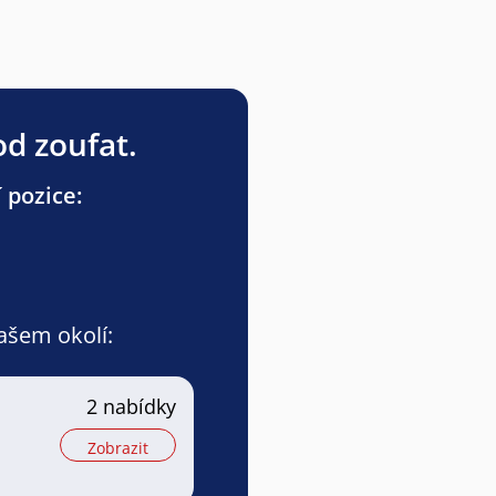
od zoufat.
 pozice:
vašem okolí:
2 nabídky
Zobrazit