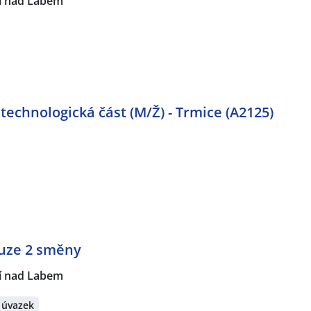
í nad Labem
technologická část (M/Ž) - Trmice (A2125)
uze 2 směny
í nad Labem
 úvazek