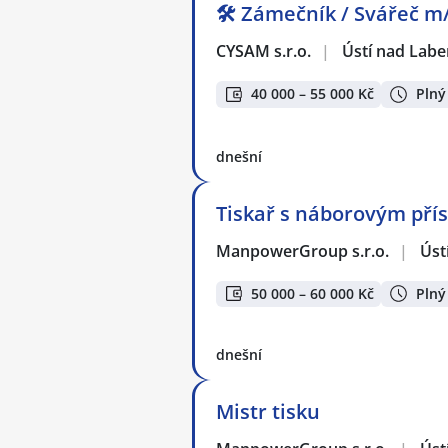
🛠️ Zámečník / Svářeč m
CYSAM s.r.o.
|
Ústí nad Lab
40 000 – 55 000 Kč
Plný
dnešní
Tiskař s náborovým pří
ManpowerGroup s.r.o.
|
Úst
50 000 – 60 000 Kč
Plný
dnešní
Mistr tisku