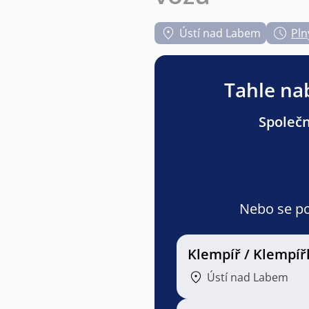
Ústí nad Labem
Pln
Tahle nab
Společn
Nebo se pod
Klempíř / Klempíř
Ústí nad Labem