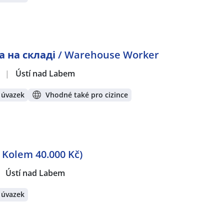
та на складі / Warehouse Worker
.
|
Ústí nad Labem
 úvazek
Vhodné také pro cizince
 Kolem 40.000 Kč)
Ústí nad Labem
 úvazek