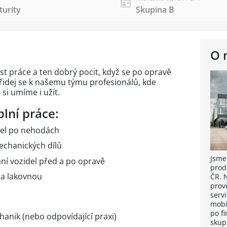
urity
Skupina B
O 
t práce a ten dobrý pocit, když se po opravě
řidej se k našemu týmu profesionálů, kde
si umíme i užít.
plní práce:
del po nehodách
echanických dílů
Jsme
ní vozidel před a po opravě
prod
 a lakovnou
ČR. 
prov
servi
mobi
po fi
anik (nebo odpovídající praxi)
skup