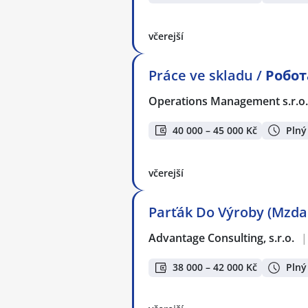
včerejší
Práce ve skladu / Робо
Operations Management s.r.o
40 000 – 45 000 Kč
Plný
včerejší
Parťák Do Výroby (Mzda
Advantage Consulting, s.r.o.
|
38 000 – 42 000 Kč
Plný