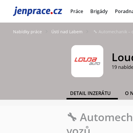
JenPráce.cz
Práce
Brigády
Poradn
Nabídky práce
Ústí nad Labem
🔧 Automechanik – o
Loud
19 nabíd
DETAIL INZERÁTU
O 
🔧 Automecha
vozů