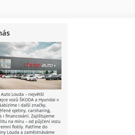
nás
 Auto Louda – největší
ejce vozů ŠKODA a Hyundai v
Nabízíme i další značky,
ěřené ojetiny, carsharing,
s i financování. Zajišťujeme
litu na míru – od půjčení vozu
remní flotily. Patříme do
iny Louda a zaměstnáváme