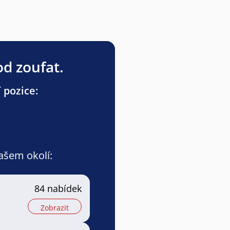
od zoufat.
 pozice:
vašem okolí:
84 nabídek
Zobrazit