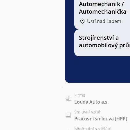
Automechanik /
Automechanička
Ústí nad Labem
Strojírenství a
automobilový prů
Firma
Louda Auto a.s.
Smluvní vztah
Pracovní smlouva (HPP)
Minimální vzdělání