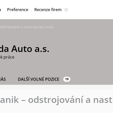
a
Preference
Recenze firem
dstrojování a nastrojování vozů
a Auto a.s.
ek práce
NÁS
DALŠÍ VOLNÉ POZICE
19
nik – odstrojování a nast