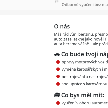
Odborné vyučení bez mat
O nás
Máš rád vůni benzínu, přesnos
auto zase leskne jako nové? P
auta bereme vážně – ale práci 
🚗 Co bude tvojí ná
opravy motorových vozi
výměna karosářských i m
odstrojování a nastrojová
spolupráce s karosárnou
🧰 Co bys měl mít:
vyučení v oboru automech