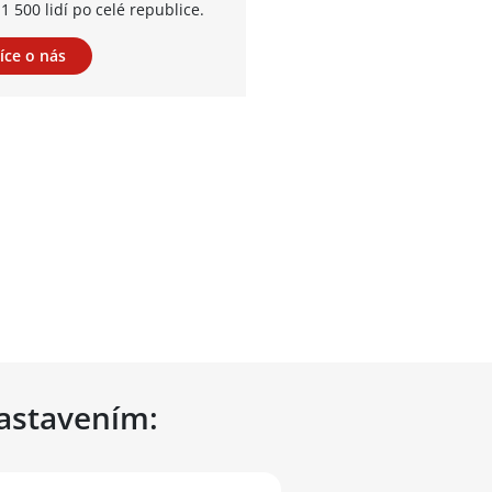
1 500 lidí po celé republice.
íce o nás
nastavením: