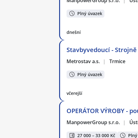
ManpowerGroup s.r.o.
|
Úst
Plný úvazek
dnešní
Stavbyvedoucí - Strojně 
Metrostav a.s.
|
Trmice
Plný úvazek
včerejší
OPERÁTOR VÝROBY - po
ManpowerGroup s.r.o.
|
Úst
27 000 – 33 000 Kč
Plný