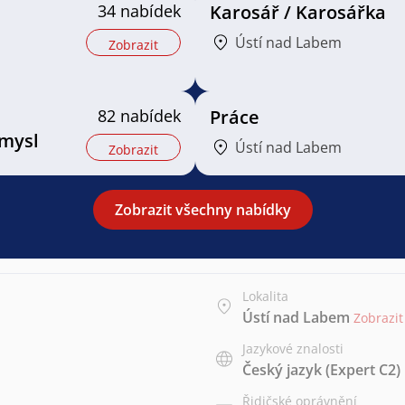
34 nabídek
Karosář / Karosářka
Ústí nad Labem
Zobrazit
82 nabídek
Práce
mysl
Ústí nad Labem
Zobrazit
Zobrazit všechny nabídky
Lokalita
Ústí nad Labem
Zobrazi
Jazykové znalosti
Český jazyk
(Expert C2)
Řidičské oprávnění