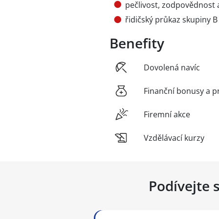
pečlivost, zodpovědnost a
řidičský průkaz skupiny B
Benefity
Dovolená navíc
Finanční bonusy a p
Firemní akce
Vzdělávací kurzy
Podívejte 