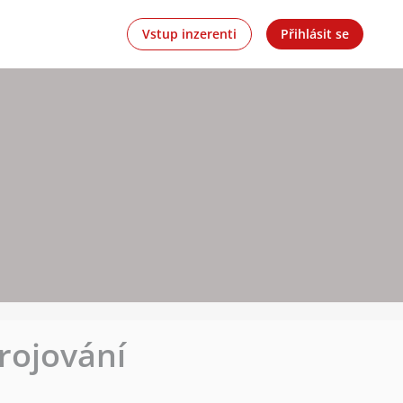
Vstup inzerenti
Přihlásit se
rojování