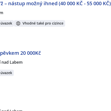
/ž – nástup možný ihned (40 000 KČ - 55 000 KČ)
em
 úvazek
Vhodné také pro cizince
spěvkem 20 000Kč
í nad Labem
 úvazek