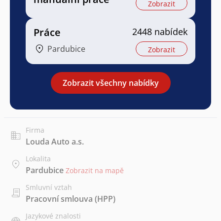
Zobrazit
Práce
2448 nabídek
Pardubice
Zobrazit
Zobrazit všechny nabídky
Firma
Louda Auto a.s.
Lokalita
Pardubice
Zobrazit na mapě
Smluvní vztah
Pracovní smlouva (HPP)
Jazykové znalosti