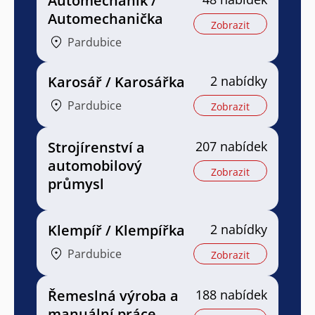
Automechanik /
Automechanička
Zobrazit
Pardubice
Karosář / Karosářka
2 nabídky
Pardubice
Zobrazit
Strojírenství a
207 nabídek
automobilový
Zobrazit
průmysl
Klempíř / Klempířka
2 nabídky
Pardubice
Zobrazit
Řemeslná výroba a
188 nabídek
manuální práce