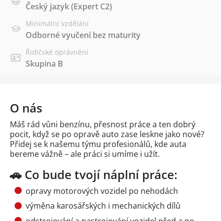
Český jazyk
(Expert C2)
Minimální vzdělání
Odborné vyučení bez maturity
Řidičské oprávnění
Skupina B
O nás
Máš rád vůni benzínu, přesnost práce a ten dobrý
pocit, když se po opravě auto zase leskne jako nové?
Přidej se k našemu týmu profesionálů, kde auta
bereme vážně – ale práci si umíme i užít.
🚗 Co bude tvojí náplní práce:
opravy motorových vozidel po nehodách
výměna karosářských i mechanických dílů
odstrojování a nastrojování vozidel před a po