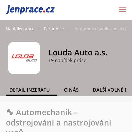
JenPráce.cz
Nabídky práce
Pardubice
🔧 Automechanik – odstrojová
Louda Auto a.s.
19 nabídek práce
DETAIL INZERÁTU
O NÁS
DALŠÍ VOLNÉ PO
🔧 Automechanik –
odstrojování a nastrojování