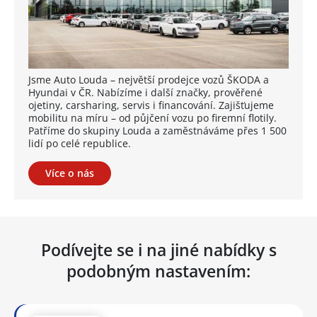
Jsme Auto Louda – největší prodejce vozů ŠKODA a
Hyundai v ČR. Nabízíme i další značky, prověřené
ojetiny, carsharing, servis i financování. Zajišťujeme
mobilitu na míru – od půjčení vozu po firemní flotily.
Patříme do skupiny Louda a zaměstnáváme přes 1 500
lidí po celé republice.
Více o nás
Podívejte se i na jiné nabídky s
podobným nastavením: