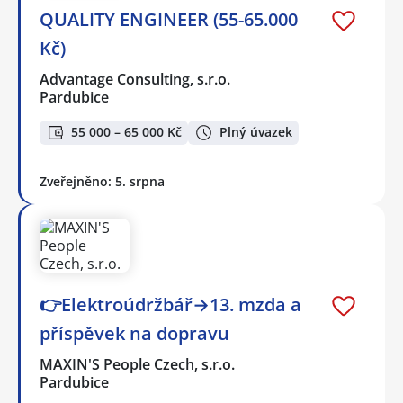
QUALITY ENGINEER (55-65.000
Kč)
Advantage Consulting, s.r.o.
Pardubice
55 000 – 65 000 Kč
Plný úvazek
Zveřejněno: 5. srpna
👉Elektroúdržbář→13. mzda a
příspěvek na dopravu
MAXIN'S People Czech, s.r.o.
Pardubice