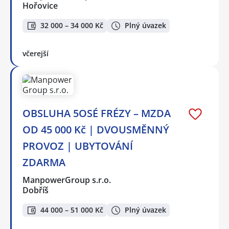
Hořovice
32 000 – 34 000 Kč
Plný úvazek
včerejší
OBSLUHA 5OSÉ FRÉZY – MZDA
OD 45 000 Kč | DVOUSMĚNNÝ
PROVOZ | UBYTOVÁNÍ
ZDARMA
ManpowerGroup s.r.o.
Dobříš
44 000 – 51 000 Kč
Plný úvazek