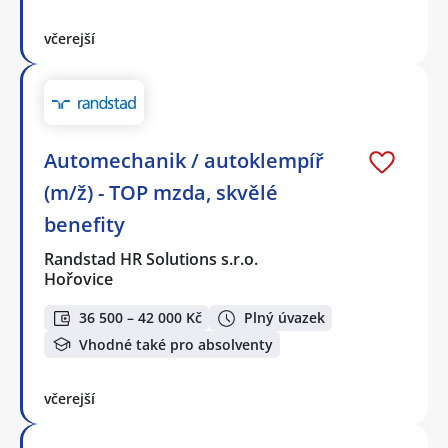
včerejší
Automechanik / autoklempíř
(m/ž) - TOP mzda, skvělé
benefity
Randstad HR Solutions s.r.o.
Hořovice
36 500 – 42 000 Kč
Plný úvazek
Vhodné také pro absolventy
včerejší