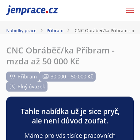
JenPráce.cz
Nabídky práce
Příbram
CNC Obráběč/ka Příbram - mzd
CNC Obráběč/ka Příbram -
mzda až 50 000 Kč
Příbram
30.000 – 50.000 Kč
Plný úvazek
Tahle nabídka už je sice pryč,
ale není důvod zoufat.
Máme pro vás tisíce pracovních