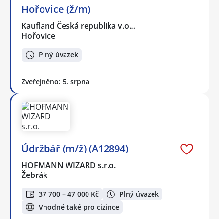
Hořovice (ž/m)
Kaufland Česká republika v.o…
Hořovice
Plný úvazek
Zveřejněno: 5. srpna
Údržbář (m/ž) (A12894)
HOFMANN WIZARD s.r.o.
Žebrák
37 700 – 47 000 Kč
Plný úvazek
Vhodné také pro cizince