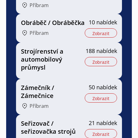
Příbram
Obráběč / Obráběčka
10 nabídek
Příbram
Zobrazit
Strojírenství a
188 nabídek
automobilový
Zobrazit
průmysl
Zámečník /
50 nabídek
Zámečnice
Zobrazit
Příbram
Seřizovač /
21 nabídek
seřizovačka strojů
Zobrazit