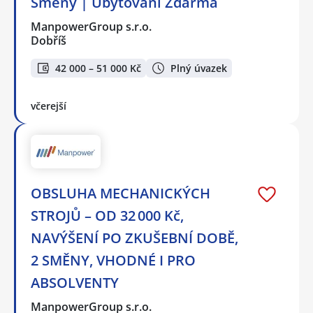
Směny | Ubytování Zdarma
ManpowerGroup s.r.o.
Dobříš
42 000 – 51 000 Kč
Plný úvazek
včerejší
OBSLUHA MECHANICKÝCH
STROJŮ – OD 32 000 Kč,
NAVÝŠENÍ PO ZKUŠEBNÍ DOBĚ,
2 SMĚNY, VHODNÉ I PRO
ABSOLVENTY
ManpowerGroup s.r.o.