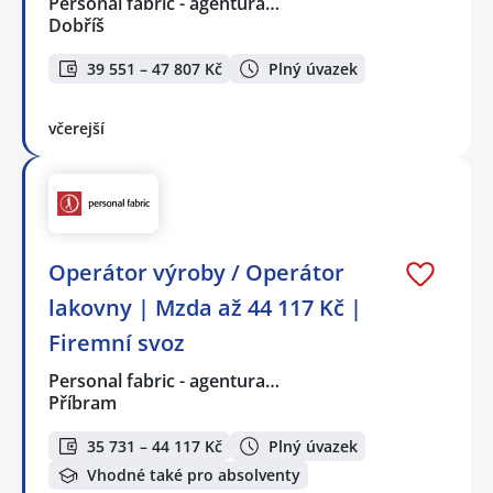
Personal fabric - agentura…
Dobříš
39 551 – 47 807 Kč
Plný úvazek
včerejší
Operátor výroby / Operátor
lakovny | Mzda až 44 117 Kč |
Firemní svoz
Personal fabric - agentura…
Příbram
35 731 – 44 117 Kč
Plný úvazek
Vhodné také pro absolventy