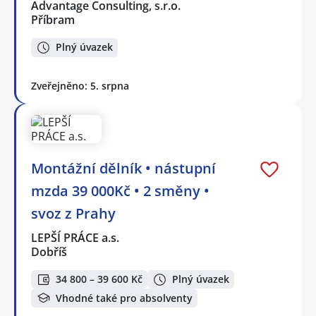
Advantage Consulting, s.r.o.
Příbram
Plný úvazek
Zveřejněno: 5. srpna
Montážní dělník • nástupní
mzda 39 000Kč • 2 směny •
svoz z Prahy
LEPŠÍ PRÁCE a.s.
Dobříš
34 800 – 39 600 Kč
Plný úvazek
Vhodné také pro absolventy