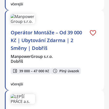
včerejší
Operátor Montáže – Od 39 000
Kč | Ubytování Zdarma | 2
Směny | Dobříš
ManpowerGroup s.r.o.
Dobříš
39 000 – 47 000 Kč
Plný úvazek
včerejší