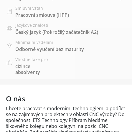
Smluvní vztah
Pracovní smlouva (HPP)
Jazykové znalosti
Český jazyk
(Pokročilý začátečník A2)
Minimální vzdělání
Odborné vyučení bez maturity
Vhodné také pro
cizince
absolventy
O nás
Chcete pracovat s moderními technologiemi a podílet
se na zajímavých projektech v oblasti CNC výroby? Do
společnosti ETS Technology Příbram hledáme
šikovného kolegu nebo kolegyni na pozici CNC
obráběče. Podle vašich zkušeností vás zařadíme na