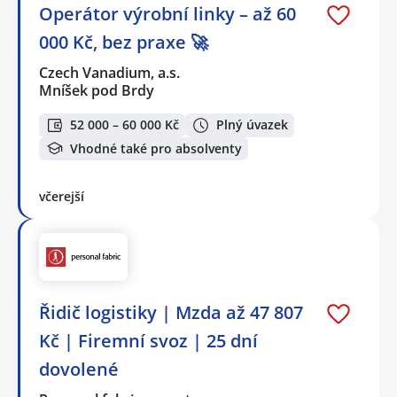
Operátor výrobní linky – až 60
000 Kč, bez praxe 🚀
Czech Vanadium, a.s.
Mníšek pod Brdy
52 000 – 60 000 Kč
Plný úvazek
Vhodné také pro absolventy
včerejší
Řidič logistiky | Mzda až 47 807
Kč | Firemní svoz | 25 dní
dovolené