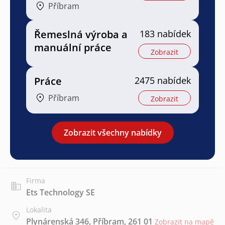
Příbram
Řemeslná výroba a
183 nabídek
manuální práce
Zobrazit
Práce
2475 nabídek
Příbram
Zobrazit
Zobrazit všechny nabídky
Firma
Ets Technology SE
Lokalita
Plynárenská 346, Příbram, 261 01
Zobrazit na mapě