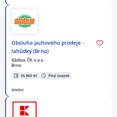
Obsluha pultového prodeje -
lahůdky (Brno)
Globus ČR, v.o.s.
Brno
35 960 Kč
Plný úvazek
dnešní