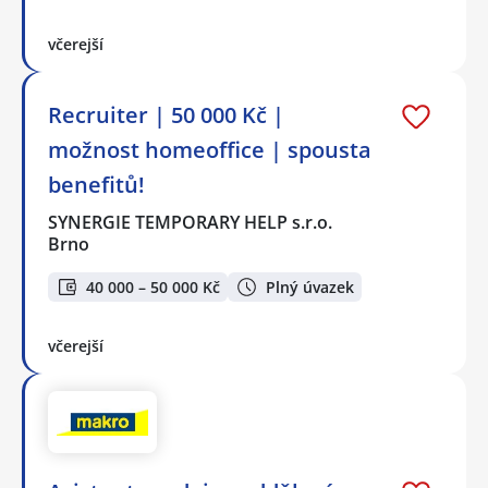
včerejší
Recruiter | 50 000 Kč |
možnost homeoffice | spousta
benefitů!
SYNERGIE TEMPORARY HELP s.r.o.
Brno
40 000 – 50 000 Kč
Plný úvazek
včerejší