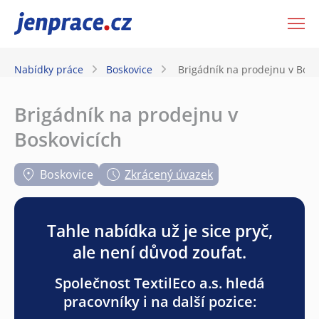
JenPráce.cz
Nabídky práce
Boskovice
Brigádník na prodejnu v Bosk
Brigádník na prodejnu v
Boskovicích
Boskovice
Zkrácený úvazek
Tahle nabídka už je sice pryč,
ale není důvod zoufat.
Společnost TextilEco a.s. hledá
pracovníky i na další pozice: