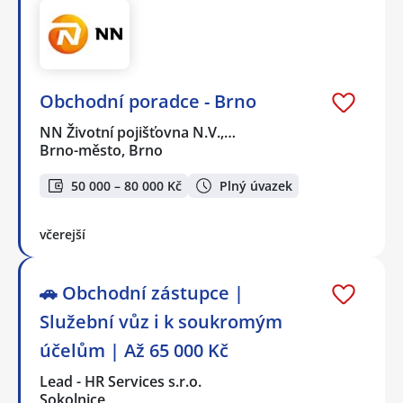
Obchodní poradce - Brno
NN Životní pojišťovna N.V.,…
Brno-město, Brno
50 000 – 80 000 Kč
Plný úvazek
včerejší
🚗 Obchodní zástupce |
Služební vůz i k soukromým
účelům | Až 65 000 Kč
Lead - HR Services s.r.o.
Sokolnice