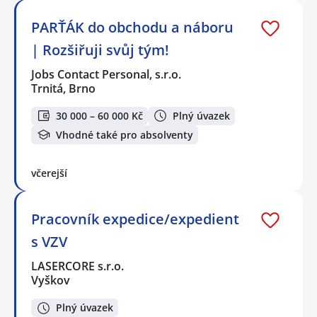
PARŤÁK do obchodu a náboru
| Rozšiřuji svůj tým!
Jobs Contact Personal, s.r.o.
Trnitá, Brno
30 000 – 60 000 Kč
Plný úvazek
Vhodné také pro absolventy
včerejší
Pracovník expedice/expedient
s VZV
LASERCORE s.r.o.
Vyškov
Plný úvazek