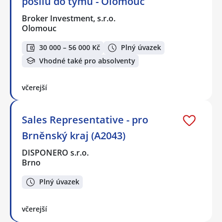
posilu do týmu - Olomouc
Broker Investment, s.r.o.
Olomouc
30 000 – 56 000 Kč
Plný úvazek
Vhodné také pro absolventy
včerejší
Sales Representative - pro
Brněnský kraj (A2043)
DISPONERO s.r.o.
Brno
Plný úvazek
včerejší