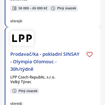
50 000 – 65 000 Kč
Plný úvazek
včerejší
Prodavač/ka - pokladní SINSAY
- Olympia Olomouc -
30h/týdně
LPP Czech Republic, s.r.o.
Velký Týnec
Plný úvazek
včerejší