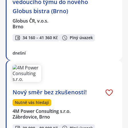
vedoucího týmu do nového
Globus bistra (Brno)
Globus ČR, v.o.s.
Brno
34 160 – 41 360 Kč
Plný úvazek
dnešní
Nový směr bez zkušeností!
Nutně vás hledají
4M Power Consulting s.r.o.
Zábrdovice, Brno