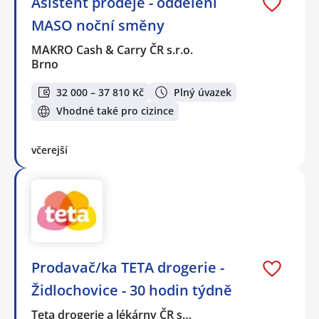
Asistent prodeje - oddělení
MASO noční směny
MAKRO Cash & Carry ČR s.r.o.
Brno
32 000 – 37 810 Kč
Plný úvazek
Vhodné také pro cizince
včerejší
Prodavač/ka TETA drogerie -
Židlochovice - 30 hodin týdně
Teta drogerie a lékárny ČR s…