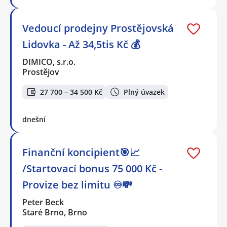
Vedoucí prodejny Prostějovská
Lidovka - Až 34,5tis Kč 💰
DIMICO, s.r.o.
Prostějov
27 700 – 34 500 Kč
Plný úvazek
dnešní
Finanční koncipient🎯📈
/Startovací bonus 75 000 Kč -
Provize bez limitu ♾️💸
Peter Beck
Staré Brno, Brno