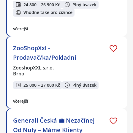
24 800 – 26 900 Kč
Plný úvazek
Vhodné také pro cizince
včerejší
ZooShopXxl -
Prodavač/ka/Pokladní
ZooshopXXL s.r.o.
Brno
25 000 – 27 000 Kč
Plný úvazek
včerejší
Generali Česká 💼 Nezačínej
Od Nuly – Máme Klienty