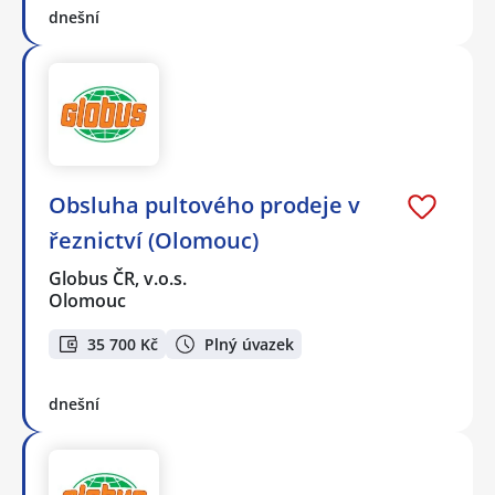
dnešní
Obsluha pultového prodeje v
řeznictví (Olomouc)
Globus ČR, v.o.s.
Olomouc
35 700 Kč
Plný úvazek
dnešní