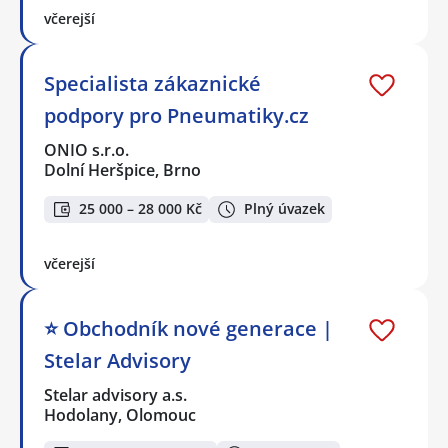
včerejší
Specialista zákaznické
podpory pro Pneumatiky.cz
ONIO s.r.o.
Dolní Heršpice, Brno
25 000 – 28 000 Kč
Plný úvazek
včerejší
⭐️ Obchodník nové generace |
Stelar Advisory
Stelar advisory a.s.
Hodolany, Olomouc