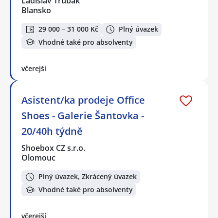
Ladislav Trubák
Blansko
29 000 – 31 000 Kč
Plný úvazek
Vhodné také pro absolventy
včerejší
Asistent/ka prodeje Office
Shoes - Galerie Šantovka -
20/40h týdně
Shoebox CZ s.r.o.
Olomouc
Plný úvazek, Zkrácený úvazek
Vhodné také pro absolventy
včerejší