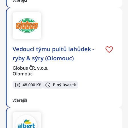
včerejší
Vedoucí týmu pultů lahůdek -
ryby & sýry (Olomouc)
Globus ČR, v.o.s.
Olomouc
48 000 Kč
Plný úvazek
včerejší