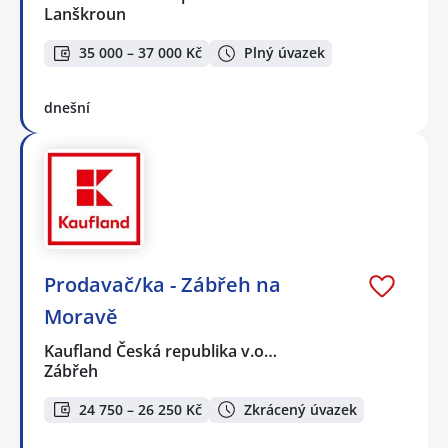
Lanškroun
35 000 – 37 000 Kč
Plný úvazek
dnešní
Prodavač/ka - Zábřeh na
Moravě
Kaufland Česká republika v.o…
Zábřeh
24 750 – 26 250 Kč
Zkrácený úvazek