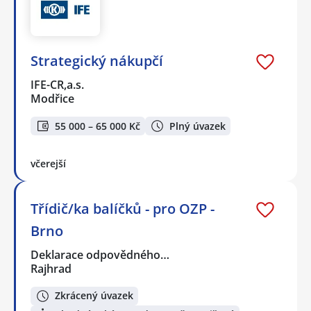
Strategický nákupčí
IFE-CR,a.s.
Modřice
55 000 – 65 000 Kč
Plný úvazek
včerejší
Třídič/ka balíčků - pro OZP -
Brno
Deklarace odpovědného…
Rajhrad
Zkrácený úvazek