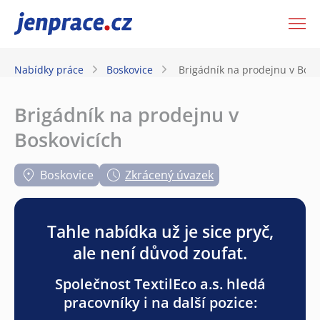
JenPráce.cz
Nabídky práce
Boskovice
Brigádník na prodejnu v Bosk
Brigádník na prodejnu v
Boskovicích
Boskovice
Zkrácený úvazek
Tahle nabídka už je sice pryč,
ale není důvod zoufat.
Společnost TextilEco a.s. hledá
pracovníky i na další pozice: