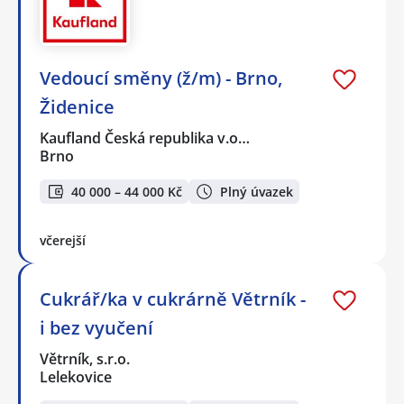
Vedoucí směny (ž/m) - Brno,
Židenice
Kaufland Česká republika v.o…
Brno
40 000 – 44 000 Kč
Plný úvazek
včerejší
Cukrář/ka v cukrárně Větrník -
i bez vyučení
Větrník, s.r.o.
Lelekovice