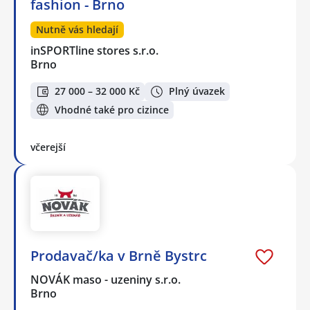
fashion - Brno
Nutně vás hledají
inSPORTline stores s.r.o.
Brno
27 000 – 32 000 Kč
Plný úvazek
Vhodné také pro cizince
včerejší
Prodavač/ka v Brně Bystrc
NOVÁK maso - uzeniny s.r.o.
Brno