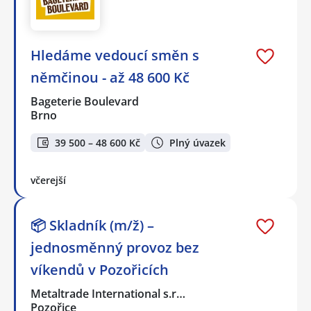
Hledáme vedoucí směn s
němčinou - až 48 600 Kč
Bageterie Boulevard
Brno
39 500 – 48 600 Kč
Plný úvazek
včerejší
📦 Skladník (m/ž) –
jednosměnný provoz bez
víkendů v Pozořicích
Metaltrade International s.r…
Pozořice