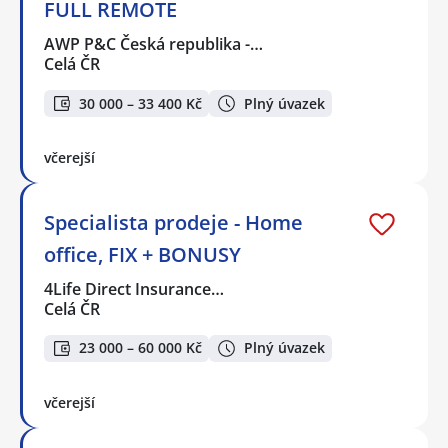
FULL REMOTE
AWP P&C Česká republika -…
Celá ČR
30 000 – 33 400 Kč
Plný úvazek
včerejší
Specialista prodeje - Home
office, FIX + BONUSY
4Life Direct Insurance…
Celá ČR
23 000 – 60 000 Kč
Plný úvazek
včerejší