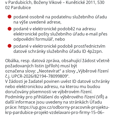
v Pardubicích, Boženy Vikové – Kunětické 2011, 530
02 Pardubice
podané osobně na podatelnu služebního úřadu
na výše uvedené adrese,
podané v elektronické podobě2 na adresu
elektronické pošty služebního úřadu e-mail přes
odpovědní formulář
, nebo
podané v elektronické podobě prostřednictvím
datové schránky služebního úřadu ID 4p2zpn.
Obálka, resp. datová zpráva, obsahující žádost včetně
požadovaných listin (příloh) musí být
označena slovy: „Neotevírat“ a slovy „Výběrové řízení
č.j. UPCR-2026/82194–78099809“.
V žádosti je žadatel povinen uvést ID datové schránky
nebo elektronickou adresu, na kterou mu budou
doručovány písemnosti ve výběrovém řízení.
Podmínky pro přihlášení do výběrového řízení (VŘ) a
další informace jsou uvedeny na stránkách Úřadu
práce: https://up.gov.cz/odborny-pracovnik-projektu-
krp-pardubice-projekt-vzdelavani-pro-firmy-15–06–