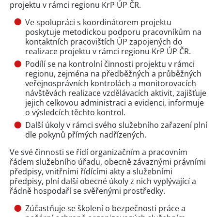
projektu v rámci regionu KrP ÚP ČR.
Ve spolupráci s koordinátorem projektu
poskytuje metodickou podporu pracovníkům na
kontaktních pracovištích ÚP zapojených do
realizace projektu v rámci regionu KrP ÚP ČR.
Podílí se na kontrolní činnosti projektu v rámci
regionu, zejména na předběžných a průběžných
veřejnosprávních kontrolách a monitorovacích
návštěvách realizace vzdělávacích aktivit, zajišťuje
jejich celkovou administraci a evidenci, informuje
o výsledcích těchto kontrol.
Další úkoly v rámci svého služebního zařazení plní
dle pokynů přímých nadřízených.
Ve své činnosti se řídí organizačním a pracovním
řádem služebního úřadu, obecně závaznými právními
předpisy, vnitřními řídícími akty a služebními
předpisy, plní další obecné úkoly z nich vyplývající a
řádně hospodaří se svěřenými prostředky.
Zúčastňuje se školení o bezpečnosti práce a