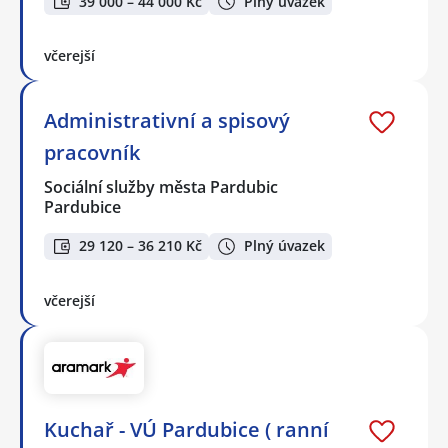
39 000 – 44 000 Kč
Plný úvazek
včerejší
Administrativní a spisový
pracovník
Sociální služby města Pardubic
Pardubice
29 120 – 36 210 Kč
Plný úvazek
včerejší
Kuchař - VÚ Pardubice ( ranní