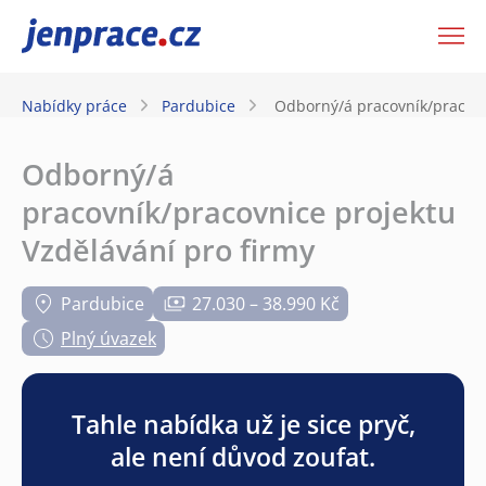
JenPráce.cz
Nabídky práce
Pardubice
Odborný/á pracovník/pracovn
Odborný/á
pracovník/pracovnice projektu
Vzdělávání pro firmy
Pardubice
27.030 – 38.990 Kč
Plný úvazek
Tahle nabídka už je sice pryč,
ale není důvod zoufat.