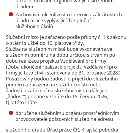
požární ochraně organizovaných služebním
úřadem.
Zachovává mlčenlivost o interních záležitostech
úřadu práce vyplývajících z plnění
služebních úkolů.
Služební místo je zařazeno podle přílohy č. 1 k zákonu
o státní službě do 10. platové třídy.
Služba na služebním místě bude vykonávána ve
služebním poměru na dobu určitou s trváním po
dobu realizace projektu Vzdělávání pro firmy.
(Doba ukončení realizace projektu Vzdělávání pro
firmy je tuto chvíli stanovena do 31. prosince 2028.)
Posuzovány budou žádosti o přijetí do služebního
poměru a zařazení na služební místo nebo
žádosti o zařazení na služební místo (dále jen
„žádost“) podané ve lhůtě do 15. června 2026,
tj. v této lhůtě
doručené služebnímu orgánu prostřednictvím
provozovatele poštovních služeb na adresu
služebního úřadu Úřad práce ČR, Krajská pobočka