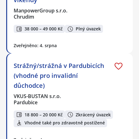
ManpowerGroup s.r.o.
Chrudim
38 000 – 49 000 Kč
Plný úvazek
Zveřejněno: 4. srpna
Strážný/strážná v Pardubicích
(vhodné pro invalidní
důchodce)
VKUS-BUSTAN s.r.o.
Pardubice
18 800 – 20 000 Kč
Zkrácený úvazek
Vhodné také pro zdravotně postižené