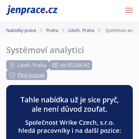
JenPráce.cz
Nabídky práce
Praha
Libeň, Praha
Systémoví analyt
Systémoví analytici
Libeň, Praha
do 65.000 Kč
Plný úvazek
Tahle nabídka už je sice pryč,
ale není důvod zoufat.
Společnost Wrike Czech, s.r.o.
hledá pracovníky i na další pozice: