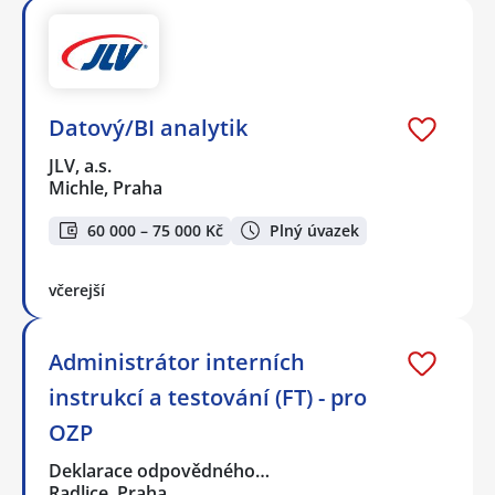
Datový/BI analytik
JLV, a.s.
Michle, Praha
60 000 – 75 000 Kč
Plný úvazek
včerejší
Administrátor interních
instrukcí a testování (FT) - pro
OZP
Deklarace odpovědného…
Radlice, Praha