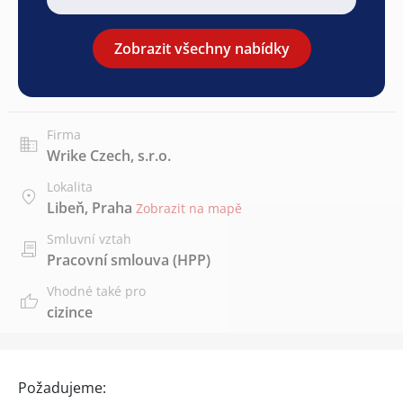
Zobrazit všechny nabídky
Firma
Wrike Czech, s.r.o.
Lokalita
Libeň, Praha
Zobrazit na mapě
Smluvní vztah
Pracovní smlouva (HPP)
Vhodné také pro
cizince
Požadujeme: