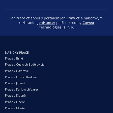
JenPráce.cz
spolu s portálem
JenFirmy.cz
a náborovým
rozhraním
JenHunter
patří do rodiny
Coweo
Technologies, s. r. o.
NABÍDKY PRÁCE
Práce v Brně
Práce v Českých Budějovicích
Práce v Havířově
Práce v Hradci Králové
Práce v Jihlavě
Práce v Karlových Varech
Práce v Kladně
Práce v Liberci
Práce v Mostě