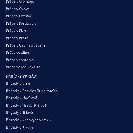
Práce v Olomouci
Práce v Opavě
Práce v Ostravě
Práce v Pardubicích
Práce v Plzni
Práce v Praze
Práce v Ústí nad Labem
Práce ve Zlíně
Práce v zahraničí
Práce ve vaší
lokalitě
NABÍDKY BRIGÁD
Brigády v Brně
Brigády v Českých Budějovicích
Brigády v Havířově
Brigády v Hradci Králové
Brigády v Jihlavě
Brigády v Karlových Varech
Brigády v Kladně