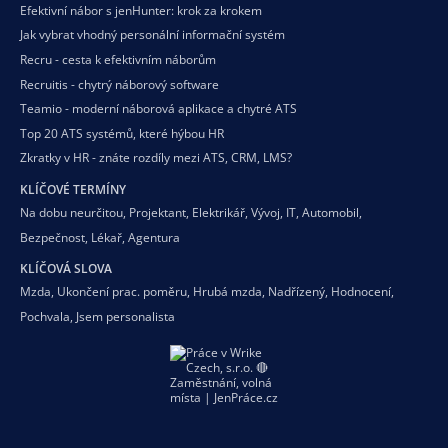
Efektivní nábor s jenHunter: krok za krokem
Jak vybrat vhodný personální informační systém
Recru - cesta k efektivním náborům
Recruitis - chytrý náborový software
Teamio - moderní náborová aplikace a chytré ATS
Top 20 ATS systémů, které hýbou HR
Zkratky v HR - znáte rozdíly mezi ATS, CRM, LMS?
KLÍČOVÉ TERMÍNY
Na dobu neurčitou
,
Projektant
,
Elektrikář
,
Vývoj
,
IT
,
Automobil
,
Bezpečnost
,
Lékař
,
Agentura
KLÍČOVÁ SLOVA
Mzda
,
Ukončení prac. poměru
,
Hrubá mzda
,
Nadřízený
,
Hodnocení
,
Pochvala
,
Jsem personalista