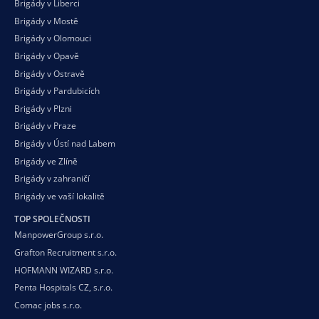
Brigády v Liberci
Brigády v Mostě
Brigády v Olomouci
Brigády v Opavě
Brigády v Ostravě
Brigády v Pardubicích
Brigády v Plzni
Brigády v Praze
Brigády v Ústí nad Labem
Brigády ve Zlíně
Brigády v zahraničí
Brigády ve vaší
lokalitě
TOP SPOLEČNOSTI
ManpowerGroup s.r.o.
Grafton Recruitment s.r.o.
HOFMANN WIZARD s.r.o.
Penta Hospitals CZ, s.r.o.
Comac jobs s.r.o.