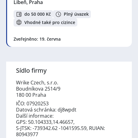
Libeň, Praha
do 50 000 Kč
Plný úvazek
Vhodné také pro cizince
Zveřejněno: 19. června
Sídlo firmy
Wrike Czech, s.r.o.
Boudníkova 2514/9
180 00 Praha
IČO: 07920253
Datová schránka: dj8wpdt
Další informace:
GPS: 50.104333,14.46657,
S-JTSK: -739342.62 -1041595.59, RUIAN:
80943977