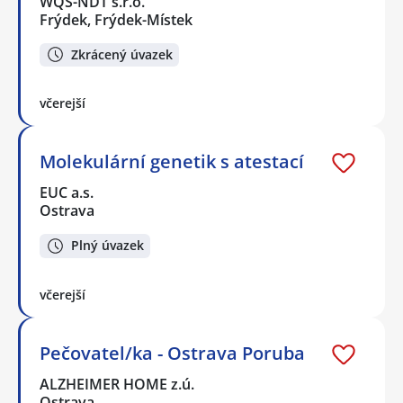
WQS-NDT s.r.o.
Frýdek, Frýdek-Místek
Zkrácený úvazek
včerejší
Molekulární genetik s atestací
EUC a.s.
Ostrava
Plný úvazek
včerejší
Pečovatel/ka - Ostrava Poruba
ALZHEIMER HOME z.ú.
Ostrava