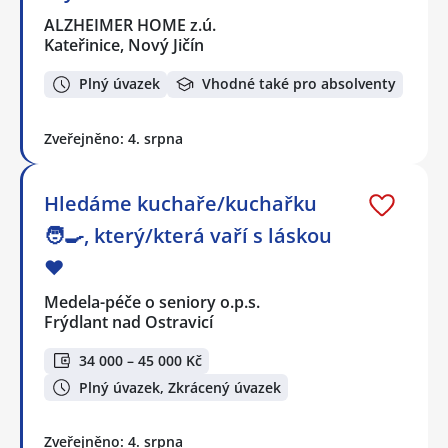
ALZHEIMER HOME z.ú.
Kateřinice, Nový Jičín
Plný úvazek
Vhodné také pro absolventy
Zveřejněno: 4. srpna
Hledáme kuchaře/kuchařku
🧑‍🍳, který/která vaří s láskou
❤️
Medela-péče o seniory o.p.s.
Frýdlant nad Ostravicí
34 000 – 45 000 Kč
Plný úvazek, Zkrácený úvazek
Zveřejněno: 4. srpna