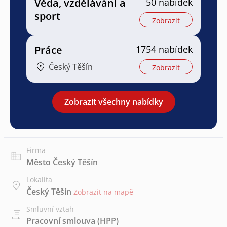
Věda, vzdělávání a
50 nabídek
sport
Zobrazit
Práce
1754 nabídek
Český Těšín
Zobrazit
Zobrazit všechny nabídky
Firma
Město Český Těšín
Lokalita
Český Těšín
Zobrazit na mapě
Smluvní vztah
Pracovní smlouva (HPP)