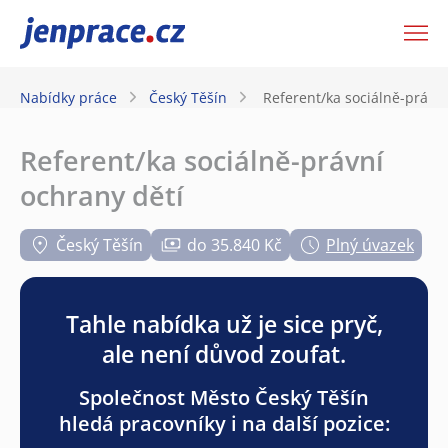
JenPráce.cz
Nabídky práce
Český Těšín
Referent/ka sociálně-právní
Referent/ka sociálně-právní
ochrany dětí
Český Těšín
do 35.840 Kč
Plný úvazek
Tahle nabídka už je sice pryč,
ale není důvod zoufat.
Společnost Město Český Těšín
hledá pracovníky i na další pozice: