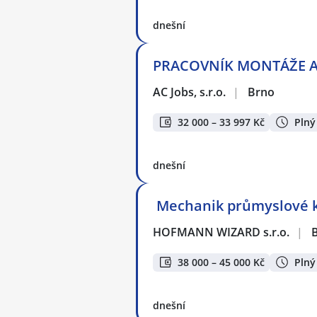
dnešní
PRACOVNÍK MONTÁŽE A 
AC Jobs, s.r.o.
|
Brno
32 000 – 33 997 Kč
Plný
dnešní
️ Mechanik průmyslové k
HOFMANN WIZARD s.r.o.
|
38 000 – 45 000 Kč
Plný
dnešní