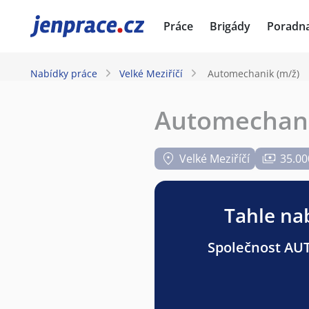
JenPráce.cz
Práce
Brigády
Poradn
Nabídky práce
Velké Meziříčí
Automechanik (m/ž)
Automechani
Velké Meziříčí
35.00
Tahle nab
Společnost AUT