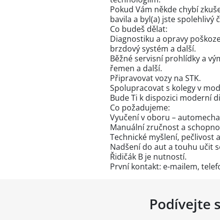
Pokud Vám někde chybí zkušen
bavila a byl(a) jste spolehliv
Co budeš dělat:
Diagnostiku a opravy poškoze
brzdový systém a další.
Běžné servisní prohlídky a vý
řemen a další.
Připravovat vozy na STK.
Spolupracovat s kolegy v mod
Bude Ti k dispozici moderní d
Co požadujeme:
Vyučení v oboru – automechan
Manuální zručnost a schopno
Technické myšlení, pečlivost a
Nadšení do aut a touhu učit 
Řidičák B je nutností.
První kontakt: e-mailem, telef
Podívejte 