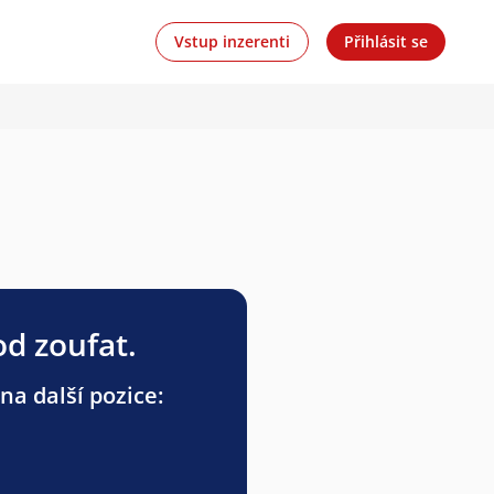
Vstup inzerenti
Přihlásit se
od zoufat.
a další pozice: