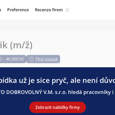
a
Preference
Recenze firem
k (m/ž)
0 – 46.000 Kč
Plný úvazek
ídka už je sice pryč, ale není dův
O DOBROVOLNÝ V.M. s.r.o. hledá pracovníky i n
Zobrazit nabídky firmy