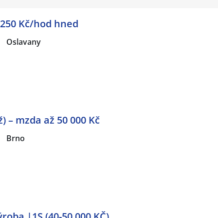
 250 Kč/hod hned
|
Oslavany
) – mzda až 50 000 Kč
|
Brno
roba |1S (40-50.000 KČ)