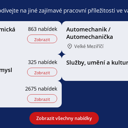
ívejte na jiné zajímavé pracovní příležitosti ve 
mická
863 nabídek
Automechanik /
Automechanička
Zobrazit
Velké Meziříčí
325 nabídek
Služby, umění a kultu
mysl
Zobrazit
2675 nabídek
Zobrazit
Zobrazit všechny nabídky