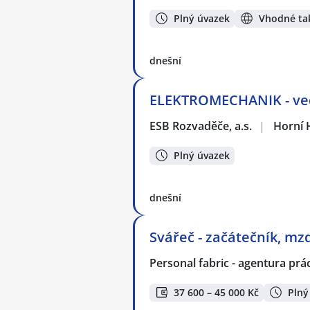
Plný úvazek
Vhodné tak
dnešní
ELEKTROMECHANIK - ved
ESB Rozvaděče, a.s.
|
Horní 
Plný úvazek
dnešní
Svářeč - začátečník, m
Personal fabric - agentura prác
37 600 – 45 000 Kč
Plný