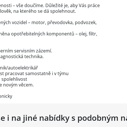
osti – vše doučíme. Důležité je, aby Vás práce
ý člověk, na kterého se dá spolehnout.
ných vozidel – motor, převodovka, podvozek,
měna opotřebitelných komponentů – olej, filtr,
erním servisním zázemí.
iagnostická technika.
ik/autoelektrikář
st pracovat samostatně i v týmu
 spolehlivost
se novým věcem.
onicky
se i na jiné nabídky s podobným 