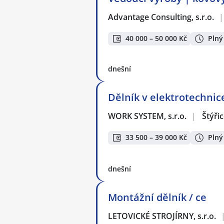
Advantage Consulting, s.r.o.
|
40 000 – 50 000 Kč
Plný
dnešní
Dělník v elektrotechnic
WORK SYSTEM, s.r.o.
|
Štýři
33 500 – 39 000 Kč
Plný
dnešní
Montážní dělník / ce
LETOVICKÉ STROJÍRNY, s.r.o.