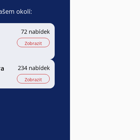
vašem okolí:
72 nabídek
Zobrazit
ra
234 nabídek
Zobrazit