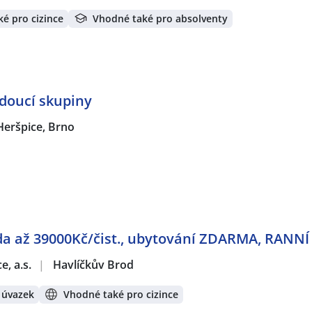
é pro cizince
Vhodné také pro absolventy
oucí skupiny
Heršpice, Brno
zda až 39000Kč/čist., ubytování ZDARMA, RANN
e, a.s.
|
Havlíčkův Brod
 úvazek
Vhodné také pro cizince