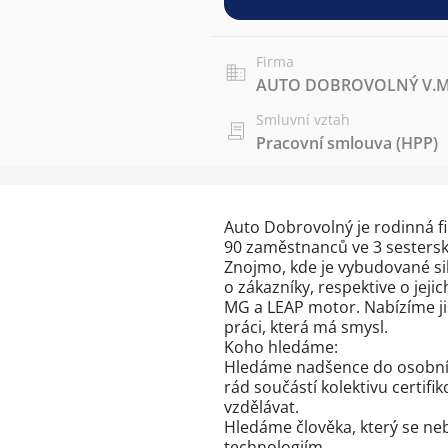
Firma
AUTO DOBROVOLNÝ V.M. 
Smluvní vztah
Pracovní smlouva (HPP)
Auto Dobrovolný je rodinná firm
90 zaměstnanců ve 3 sesterský
Znojmo, kde je vybudované sil
o zákazníky, respektive o jeji
MG a LEAP motor. Nabízíme jis
práci, která má smysl.
Koho hledáme:
Hledáme nadšence do osobních
rád součástí kolektivu certif
vzdělávat.
Hledáme člověka, který se neb
technologiím.