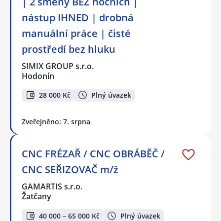
| 2 směny BEZ nočních |
nástup IHNED | drobná
manuální práce | čisté
prostředí bez hluku
SIMIX GROUP s.r.o.
Hodonín
28 000 Kč
Plný úvazek
Zveřejněno: 7. srpna
CNC FRÉZAŘ / CNC OBRÁBĚČ /
CNC SEŘIZOVAČ m/ž
GAMARTIS s.r.o.
Žatčany
40 000 – 65 000 Kč
Plný úvazek