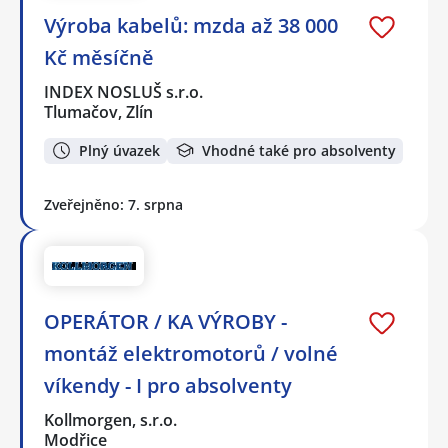
Výroba kabelů: mzda až 38 000
Kč měsíčně
INDEX NOSLUŠ s.r.o.
Tlumačov, Zlín
Plný úvazek
Vhodné také pro absolventy
Zveřejněno: 7. srpna
OPERÁTOR / KA VÝROBY -
montáž elektromotorů / volné
víkendy - I pro absolventy
Kollmorgen, s.r.o.
Modřice