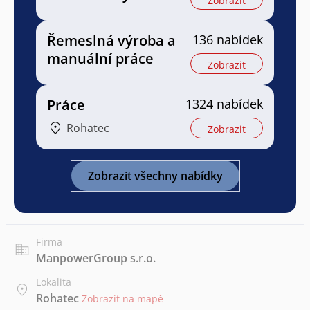
Zobrazit
Řemeslná výroba a
136 nabídek
manuální práce
Zobrazit
Práce
1324 nabídek
Rohatec
Zobrazit
Zobrazit všechny nabídky
Firma
ManpowerGroup s.r.o.
Lokalita
Rohatec
Zobrazit na mapě