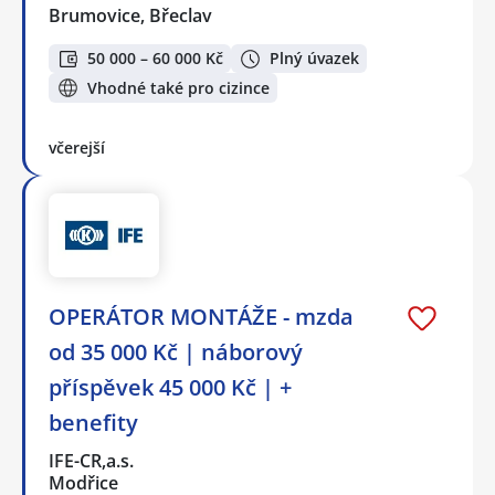
Brumovice, Břeclav
50 000 – 60 000 Kč
Plný úvazek
Vhodné také pro cizince
včerejší
OPERÁTOR MONTÁŽE - mzda
od 35 000 Kč | náborový
příspěvek 45 000 Kč | +
benefity
IFE-CR,a.s.
Modřice