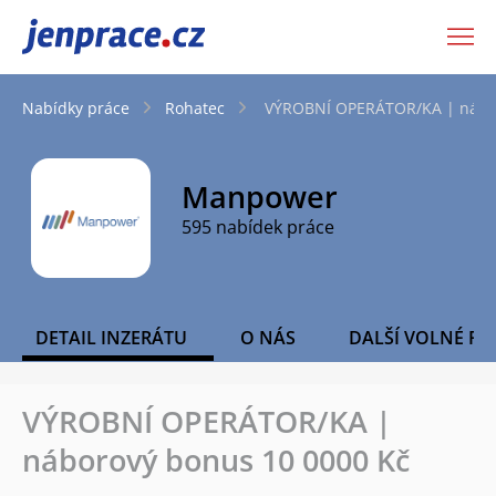
JenPráce.cz
Nabídky práce
Rohatec
VÝROBNÍ OPERÁTOR/KA | nábor
Manpower
595 nabídek práce
DETAIL INZERÁTU
O NÁS
DALŠÍ VOLNÉ PO
VÝROBNÍ OPERÁTOR/KA |
náborový bonus 10 0000 Kč