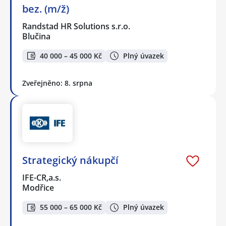
bez. (m/ž)
Randstad HR Solutions s.r.o.
Blučina
40 000 – 45 000 Kč
Plný úvazek
Zveřejněno: 8. srpna
Strategický nákupčí
IFE-CR,a.s.
Modřice
55 000 – 65 000 Kč
Plný úvazek