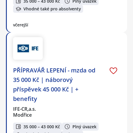
35 000 – 43 000 Kč
Plný úvazek
Vhodné také pro absolventy
včerejší
PŘÍPRAVÁŘ LEPENÍ - mzda od
35 000 Kč | náborový
příspěvek 45 000 Kč | +
benefity
IFE-CR,a.s.
Modřice
35 000 – 43 000 Kč
Plný úvazek