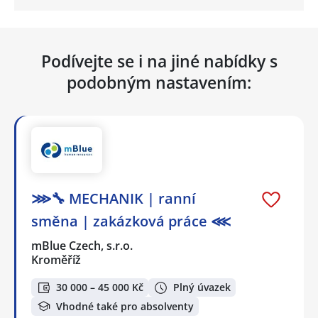
Podívejte se i na jiné nabídky s
podobným nastavením:
⋙🔧 MECHANIK | ranní
směna | zakázková práce ⋘
mBlue Czech, s.r.o.
Kroměříž
30 000 – 45 000 Kč
Plný úvazek
Vhodné také pro absolventy