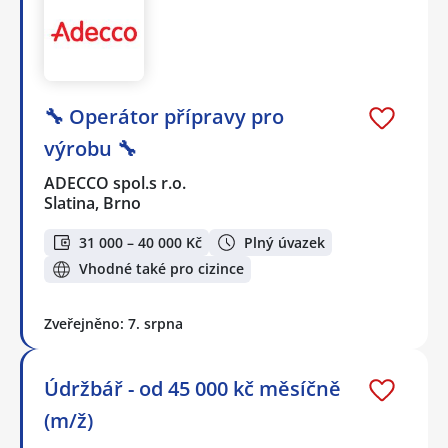
🔧 Operátor přípravy pro
výrobu 🔧
ADECCO spol.s r.o.
Slatina, Brno
31 000 – 40 000 Kč
Plný úvazek
Vhodné také pro cizince
Zveřejněno: 7. srpna
Údržbář - od 45 000 kč měsíčně
(m/ž)