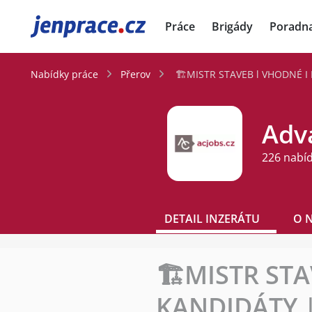
JenPráce.cz
Práce
Brigády
Poradn
Nabídky práce
Přerov
🏗️MISTR STAVEB l VHODNÉ I
Adva
226 nabí
DETAIL INZERÁTU
O 
🏗️MISTR ST
KANDIDÁTY |