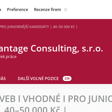
a
Preference
Recenze firem
 PRO JUNIORNĚJŠÍ KANDIDÁTY | 40–50 000 Kč |
ntage Consulting, s.r.o.
dek práce
NÁS
DALŠÍ VOLNÉ POZICE
226
AVEB l VHODNÉ I PRO JUNI
 40–50 000 Kč |