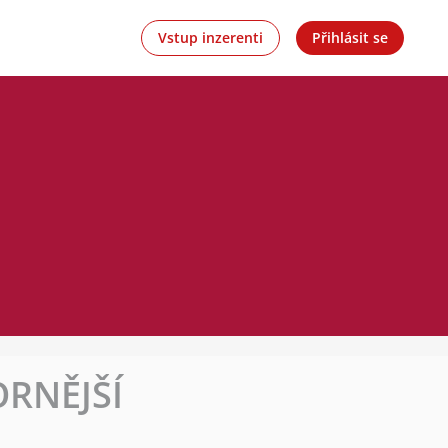
Vstup inzerenti
Přihlásit se
ORNĚJŠÍ