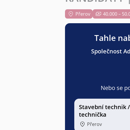
Přerov
40.000 – 50.
Tahle nab
Společnost Adv
Nebo se pod
Stavební technik /
technička
Přerov