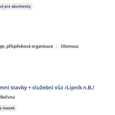
ké pro absolventy
aje, příspěvková organizace
|
Olomouc
ní stavby + služební vůz /Lipník n.B./
d Bečvou
ý úvazek