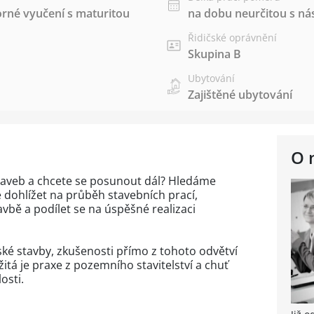
rné vyučení s maturitou
na dobu neurčitou s 
Řidičské oprávnění
Skupina B
Ubytování
Zajištěné ubytování
O 
staveb a chcete se posunout dál? Hledáme
 dohlížet na průběh stavebních prací,
vbě a podílet se na úspěšné realizaci
ké stavby, zkušenosti přímo z tohoto odvětví
tá je praxe z pozemního stavitelství a chuť
osti.