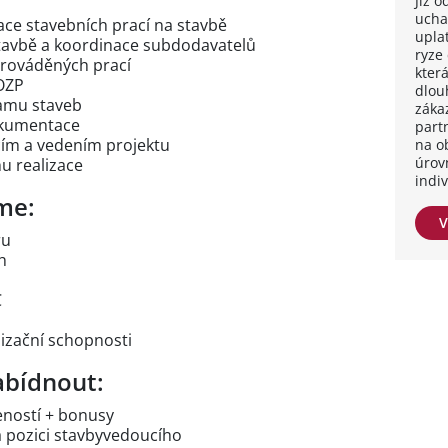
Již 
ucha
ace stavebních prací na stavbě
upla
tavbě a koordinace subdodavatelů
ryze
prováděných prací
kter
OZP
dlou
amu staveb
záka
okumentace
part
cím a vedením projektu
na o
úrov
u realizace
indi
me:
V
ru
h
C
izační schopnosti
bídnout:
eností + bonusy
a pozici stavbyvedoucího