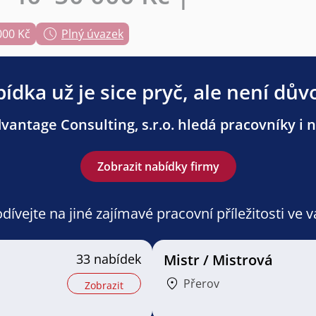
000 Kč
Plný úvazek
ídka už je sice pryč, ale není dův
antage Consulting, s.r.o. hledá pracovníky i n
Zobrazit nabídky firmy
ívejte na jiné zajímavé pracovní příležitosti ve 
33 nabídek
Mistr / Mistrová
Přerov
Zobrazit