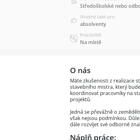
Středoškolské nebo odbo
Vhodné také pro
absolventy
Pracoviště
Na místě
O nás
Máte zkušenosti z realizace 
stavebního mistra, který bude
koordinovat pracovníky na sta
projektů.
Jedná se převážně o zeměděls
však nejsou podmínkou. Důleži
dále rozvíjet své odborné znal
Náplň práce: