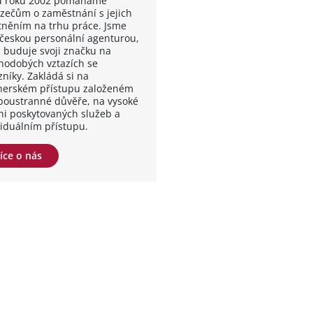
od roku 2002 pomáháme
zečům o zaměstnání s jejich
tněním na trhu práce. Jsme
 českou personální agenturou,
á buduje svoji značku na
hodobých vztazích se
zníky. Zakládá si na
nerském přístupu založeném
boustranné důvěře, na vysoké
ni poskytovaných služeb a
viduálním přístupu.
íce o nás