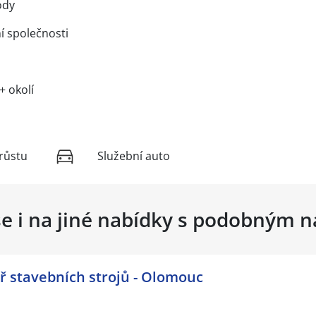
ody
ní společnosti
+ okolí
růstu
Služební auto
se i na jiné nabídky s podobným 
ř stavebních strojů - Olomouc