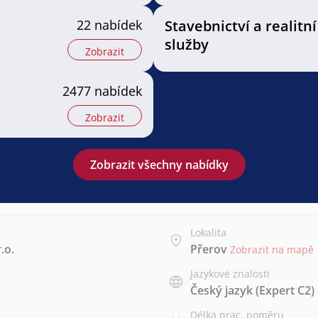
22 nabídek
Stavebnictví a realitní
služby
Zobrazit
2477 nabídek
Zobrazit
Zobrazit všechny nabídky
Lokalita
.o.
Přerov
Zobrazit na mapě
Jazykové znalosti
Český jazyk
(Expert C2)
Délka prac. poměru