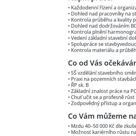
• Každodenní řízení a organiz
• Dohled nad pracovníky na s
• Kontrola průběhu a kvality 
• Dohled nad dodržováním B
• Kontrola plnění harmonogr
• Vedení základní stavební d
• Spolupráce se stavbyvedou
• Kontrola materiálu a průběh
Co od Vás očekává
• SŠ vzdělání stavebního smě
• Praxi na pozemních stavbác
• ŘP sk. B
• Základní znalost práce na P
• Chuť učit se a profesně růst
• Zodpovědný přístup a organ
Co Vám můžeme na
• Mzdu 40–50 000 Kč dle zkuš
• Možnost kariérního růstu n