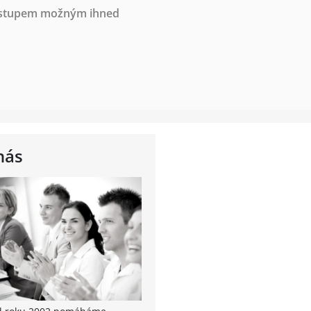
nástupem možným ihned
nás