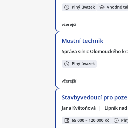
Plný úvazek
Vhodné ta
včerejší
Mostní technik
Správa silnic Olomouckého kr
Plný úvazek
včerejší
Stavbyvedoucí pro pozem
Jana Květoňová
|
Lipník na
65 000 – 120 000 Kč
Pln