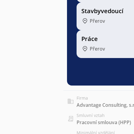
Stavbyvedoucí
Přerov
Práce
Přerov
Firma
Advantage Consulting, s.r
Smluvní vztah
Pracovní smlouva (HPP)
Minimální vzdělání