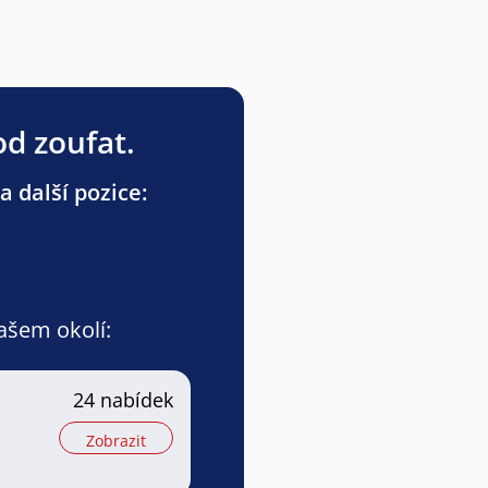
od zoufat.
a další pozice:
vašem okolí:
24 nabídek
Zobrazit