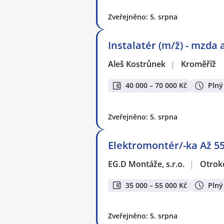
Zveřejněno: 5. srpna
Instalatér (m/ž) - mzda 
Aleš Kostrůnek
|
Kroměříž
40 000 – 70 000 Kč
Plný
Zveřejněno: 5. srpna
Elektromontér/-ka Až 55.
EG.D Montáže, s.r.o.
|
Otrok
35 000 – 55 000 Kč
Plný
Zveřejněno: 5. srpna