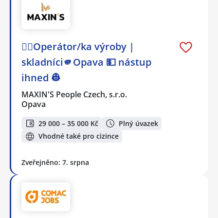
👷‍♂️Operátor/ka výroby |
skladníci🫵Opava 💵 nástup
ihned 👷
MAXIN'S People Czech, s.r.o.
Opava
29 000 – 35 000 Kč
Plný úvazek
Vhodné také pro cizince
Zveřejněno: 7. srpna