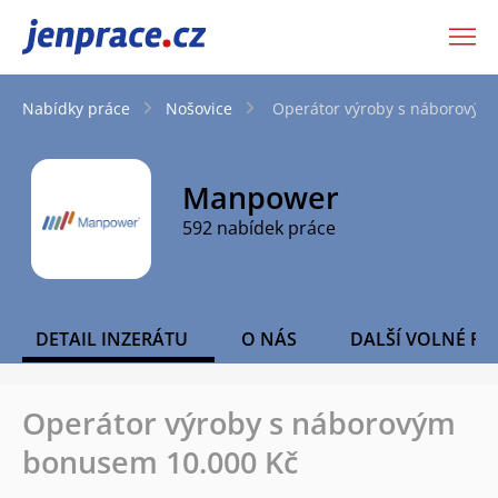
JenPráce.cz
Nabídky práce
Nošovice
Operátor výroby s náborovým
Manpower
592 nabídek práce
DETAIL INZERÁTU
O NÁS
DALŠÍ VOLNÉ PO
Operátor výroby s náborovým
bonusem 10.000 Kč