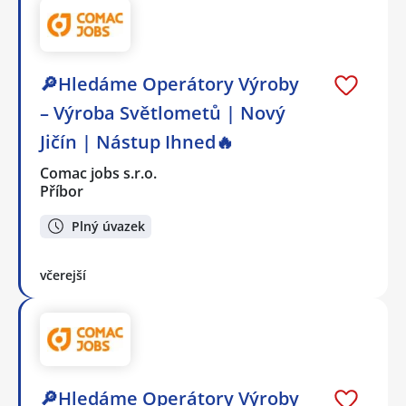
🔎Hledáme Operátory Výroby
– Výroba Světlometů | Nový
Jičín | Nástup Ihned🔥
Comac jobs s.r.o.
Příbor
Plný úvazek
včerejší
🔎Hledáme Operátory Výroby