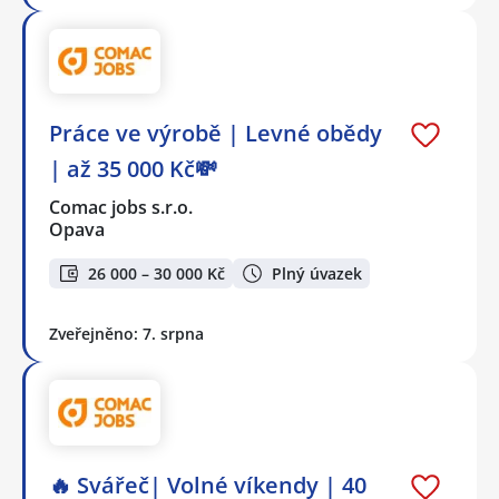
Práce ve výrobě | Levné obědy
| až 35 000 Kč💸
Comac jobs s.r.o.
Opava
26 000 – 30 000 Kč
Plný úvazek
Zveřejněno: 7. srpna
🔥 Svářeč| Volné víkendy | 40