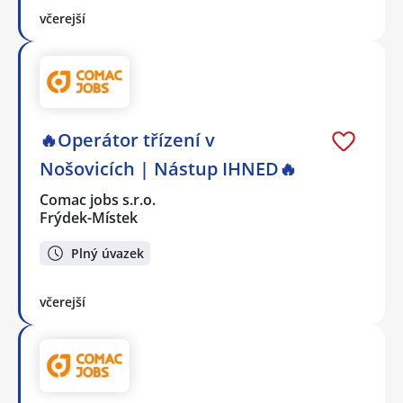
včerejší
🔥Operátor třízení v
Nošovicích | Nástup IHNED🔥
Comac jobs s.r.o.
Frýdek-Místek
Plný úvazek
včerejší