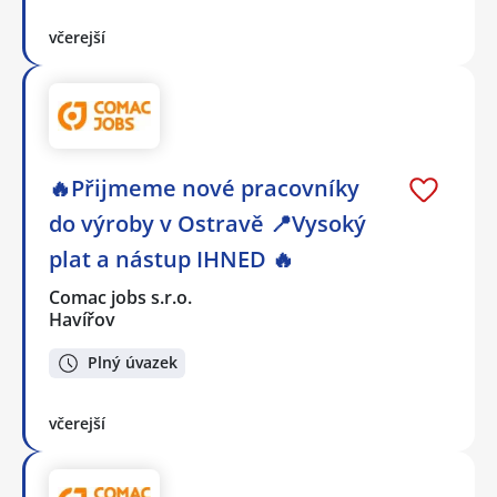
včerejší
🔥Přijmeme nové pracovníky
do výroby v Ostravě 📍Vysoký
plat a nástup IHNED 🔥
Comac jobs s.r.o.
Havířov
Plný úvazek
včerejší