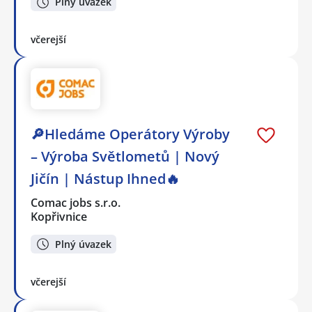
Plný úvazek
včerejší
🔎Hledáme Operátory Výroby
– Výroba Světlometů | Nový
Jičín | Nástup Ihned🔥
Comac jobs s.r.o.
Kopřivnice
Plný úvazek
včerejší