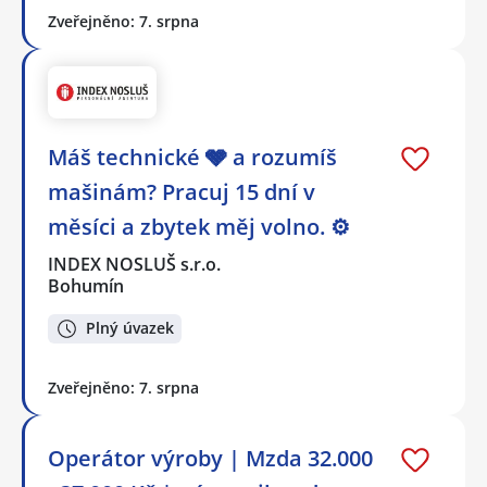
Zveřejněno: 7. srpna
Máš technické 🩶 a rozumíš
mašinám? Pracuj 15 dní v
měsíci a zbytek měj volno. ⚙
INDEX NOSLUŠ s.r.o.
Bohumín
Plný úvazek
Zveřejněno: 7. srpna
Operátor výroby | Mzda 32.000