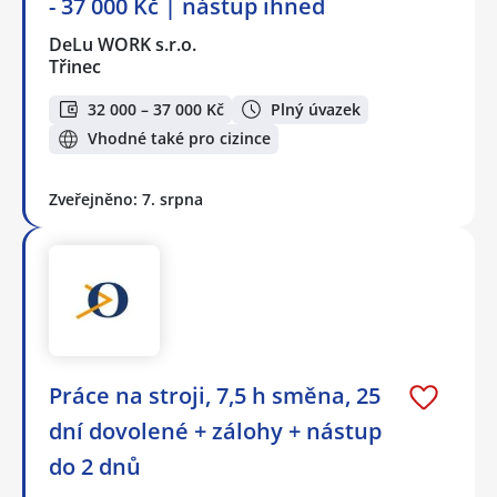
- 37 000 Kč | nástup ihned
DeLu WORK s.r.o.
Třinec
32 000 – 37 000 Kč
Plný úvazek
Vhodné také pro cizince
Zveřejněno: 7. srpna
Práce na stroji, 7,5 h směna, 25
dní dovolené + zálohy + nástup
do 2 dnů