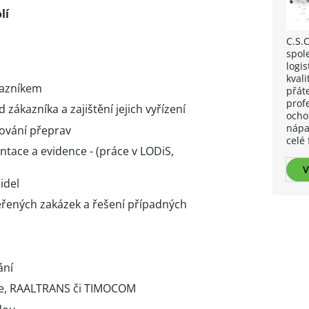
lí
C.S.
spol
logis
kvali
kazníkem
přát
prof
zákazníka a zajištění jejich vyřízení
ocho
nápa
ování přeprav
celé 
tace a evidence - (práce v LODiS,
V
idel
ěřených zakázek a řešení případných
ání
ce, RAALTRANS či TIMOCOM