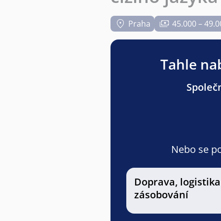
Praha
45.000 – 49.0
Tahle nab
Společn
Nebo se pod
Doprava, logistika
zásobování