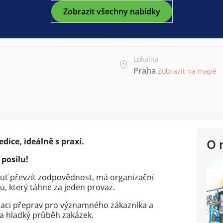
Zobrazit všechny nabídky
Lokalita
Praha
Zobrazit na mapě
ice, ideálně s praxí.
O 
posilu!
uť převzít zodpovědnost, má organizační
u, který táhne za jeden provaz.
zaci přeprav pro významného zákazníka a
i a hladký průběh zakázek.