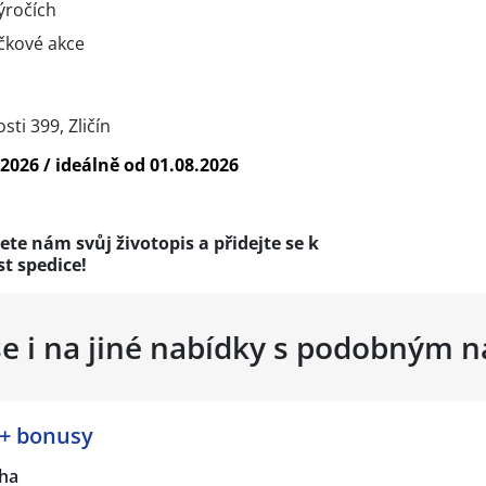
ýročích
čkové akce
ti 399, Zličín
2026 / ideálně od 01.08.2026
ete nám svůj životopis a přidejte se k
t spedice!
se i na jiné nabídky s podobným 
 + bonusy
ha