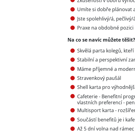
Zkušenosti v oboru výho
Umíte si dobře plánovat a
Jste spolehlivý/á, pečlivý/
Praxe na obdobné pozici i
Na co se navíc můžete těšit
Skvělá parta kolegů, kteří
Stabilní a perspektivní 
Máme příjemné a modern
Stravenkový paušál
Shell karta pro výhodnějš
Cafeterie - Benefitní pro
vlastních preferencí - pen
Multisport karta - rozšíře
Součástí benefitů je i ka
Až 5 dní volna nad ráme