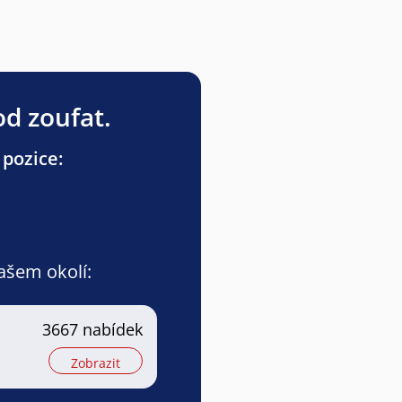
od zoufat.
 pozice:
vašem okolí:
3667 nabídek
Zobrazit