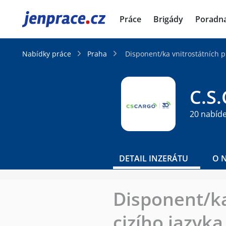
JenPráce.cz
Práce
Brigády
Poradn
Nabídky práce
Praha
Disponent/ka vnitrostátních př
C.S
20 nabíd
DETAIL INZERÁTU
O 
Disponent/ka 
cizího jazyka