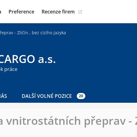
a
Preference
Recenze firem
eprav - Zličín , bez cizího jazyka
.CARGO a.s.
ek práce
NÁS
DALŠÍ VOLNÉ POZICE
20
vnitrostátních přeprav - Z