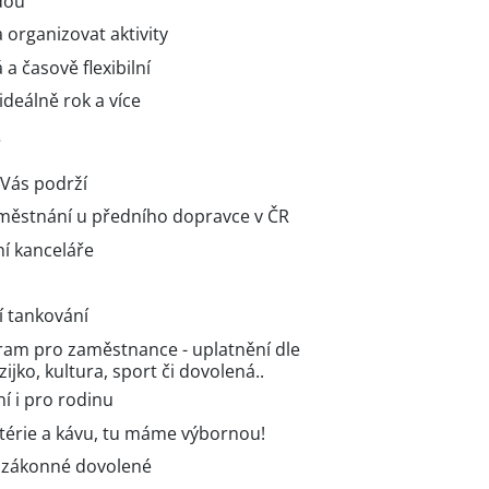
dou
 organizovat aktivity
á a časově flexibilní
deálně rok a více
?
 Vás podrží
zaměstnání u předního dopravce v ČR
í kanceláře
í tankování
gram pro zaměstnance - uplatnění dle
zijko, kultura, sport či dovolená..
ní i pro rodinu
fetérie a kávu, tu máme výbornou!
c zákonné dovolené