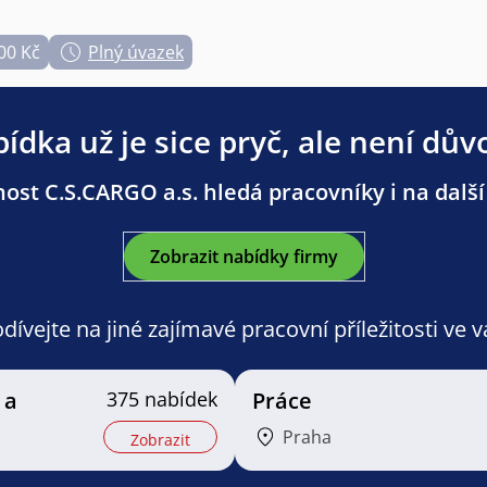
00 Kč
Plný úvazek
ídka už je sice pryč, ale není dův
ost C.S.CARGO a.s. hledá pracovníky i na další
Zobrazit nabídky firmy
ívejte na jiné zajímavé pracovní příležitosti ve 
 a
375 nabídek
Práce
Praha
Zobrazit