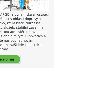
CARGO je dynamická a rostoucí
ečnost v oblasti dopravy a
tiky, která klade důraz na
tu služeb, stabilní zázemí a
elskou atmosféru. Stavíme na
esionálním týmu, inovacích a
tě naslouchat novým
dům. Naši lidé jsou srdcem
firmy.
íce o nás