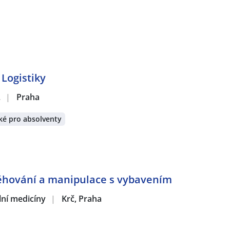
Logistiky
.
|
Praha
ké pro absolventy
těhování a manipulace s vybavením
ální medicíny
|
Krč, Praha