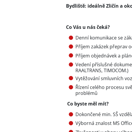
Bydliště: ideálně Zličín a oko
Co Vás u nás čeká?
Denní komunikace se zá
Příjem zakázek přeprav od 
Příjem objednávek a plán
Vedení příslušné dokumen
RAALTRANS, TIMOCOM.)
Vytěžování smluvních voz
Řízení celého procesu sv
problémů
Co byste měl mít?
Dokončené min. SŠ vzděl
Výborná znalost MS Offi