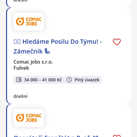
🕵️‍♂️ Hledáme Posilu Do Týmu! -
Zámečník 🦾
Comac jobs s.r.o.
Fulnek
34 000 – 41 000 Kč
Plný úvazek
dnešní