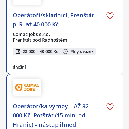
Operátoři/skladníci, Frenštát
p. R. až 40 000 Kč
Comac jobs s.r.o.
Frenštát pod Radhoštěm
28 000 – 40 000 Kč
Plný úvazek
dnešní
Operátor/ka výroby – AŽ 32
000 Kč! Potštát (15 min. od
Hranic) – nástup ihned