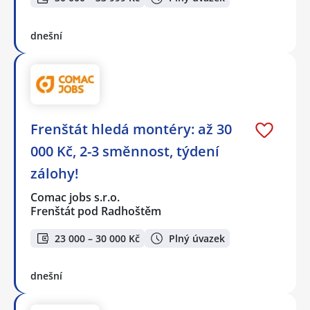
dnešní
Frenštát hledá montéry: až 30
000 Kč, 2-3 směnnost, týdení
zálohy!
Comac jobs s.r.o.
Frenštát pod Radhoštěm
23 000 – 30 000 Kč
Plný úvazek
dnešní