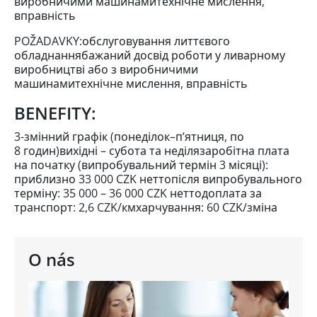
виробничими машинамитехнічне мислення,
вправність
POŽADAVKY:обслуговування литтєвого
обладнаннябажаний досвід роботи у ливарному
виробництві або з виробничими
машинамитехнічне мислення, вправність
BENEFITY:
3-змінний графік (понеділок–п’ятниця, по
8 годин)вихідні – субота та неділязаробітна плата
на початку (випробувальний термін 3 місяці):
приблизно 33 000 CZK неттопісля випробувального
терміну: 35 000 – 36 000 CZK неттодоплата за
транспорт: 2,6 CZK/кмхарчування: 60 CZK/зміна
O nás