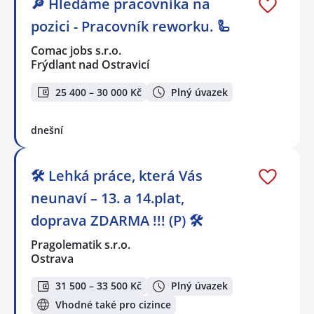
🔎 Hledáme pracovníka na
pozici - Pracovník reworku. 🦾
Comac jobs s.r.o.
Frýdlant nad Ostravicí
25 400 – 30 000 Kč
Plný úvazek
dnešní
🛠️ Lehká práce, která Vás
neunaví – 13. a 14.plat,
doprava ZDARMA !!! (P) 🛠️
Pragolematik s.r.o.
Ostrava
31 500 – 33 500 Kč
Plný úvazek
Vhodné také pro cizince