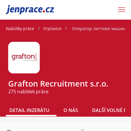
JenPráce.cz
Nabídky práce
Fryčovice
Оператор литтєвої машини
Grafton Recruitment s.r.o.
275 nabídek práce
DETAIL INZERÁTU
O NÁS
DALŠÍ VOLNÉ PO