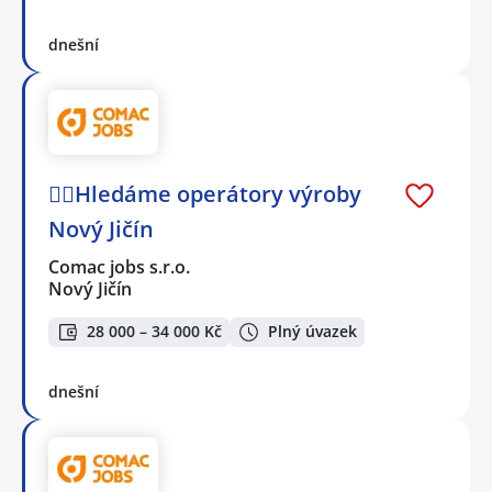
dnešní
🕵️‍♂️Hledáme operátory výroby
Nový Jičín
Comac jobs s.r.o.
Nový Jičín
28 000 – 34 000 Kč
Plný úvazek
dnešní