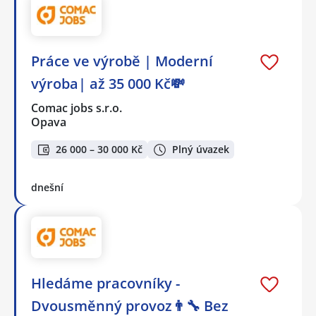
Práce ve výrobě | Moderní
výroba| až 35 000 Kč💸
Comac jobs s.r.o.
Opava
26 000 – 30 000 Kč
Plný úvazek
dnešní
Hledáme pracovníky -
Dvousměnný provoz👨‍🔧 Bez