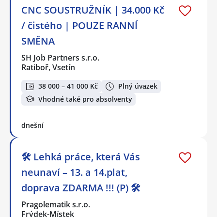
CNC SOUSTRUŽNÍK | 34.000 Kč
/ čistého | POUZE RANNÍ
SMĚNA
SH Job Partners s.r.o.
Ratiboř, Vsetín
38 000 – 41 000 Kč
Plný úvazek
Vhodné také pro absolventy
dnešní
🛠️ Lehká práce, která Vás
neunaví – 13. a 14.plat,
doprava ZDARMA !!! (P) 🛠️
Pragolematik s.r.o.
Frýdek-Místek