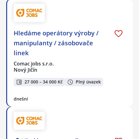
Hledáme operátory výroby /
manipulanty / zásobovače
linek
Comac jobs s.r.o.
Nový Jičín
27 000 – 34 000 Kč
Plný úvazek
dnešní