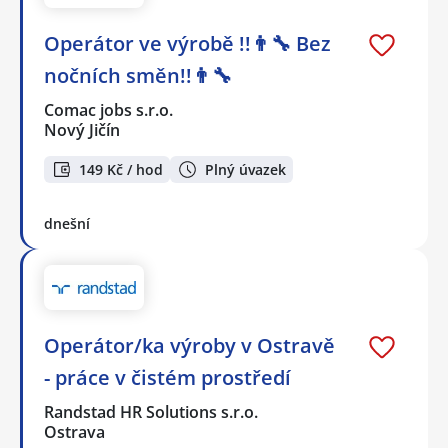
Operátor ve výrobě !!👨‍🔧 Bez
nočních směn!!👨‍🔧
Comac jobs s.r.o.
Nový Jičín
149 Kč / hod
Plný úvazek
dnešní
Operátor/ka výroby v Ostravě
- práce v čistém prostředí
Randstad HR Solutions s.r.o.
Ostrava