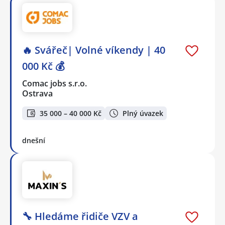
🔥 Svářeč| Volné víkendy | 40
000 Kč 💰
Comac jobs s.r.o.
Ostrava
35 000 – 40 000 Kč
Plný úvazek
dnešní
🔧 Hledáme řidiče VZV a