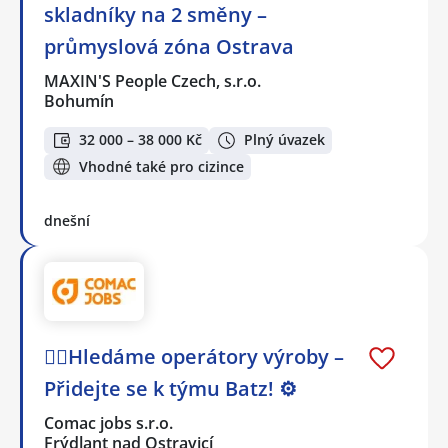
skladníky na 2 směny –
průmyslová zóna Ostrava
MAXIN'S People Czech, s.r.o.
Bohumín
32 000 – 38 000 Kč
Plný úvazek
Vhodné také pro cizince
dnešní
🕵️‍♂️Hledáme operátory výroby –
Přidejte se k týmu Batz! ⚙️
Comac jobs s.r.o.
Frýdlant nad Ostravicí