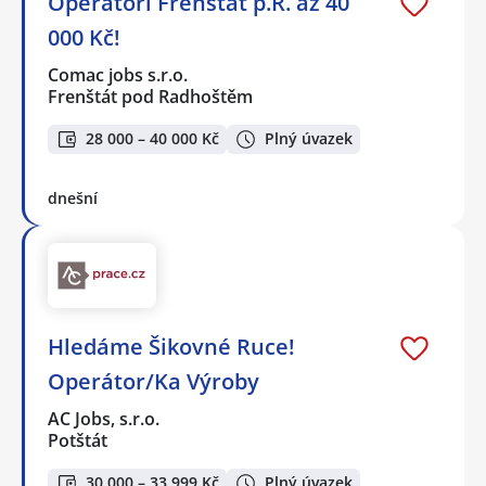
Operátoři Frenštát p.R. až 40
000 Kč!
Comac jobs s.r.o.
Frenštát pod Radhoštěm
28 000 – 40 000 Kč
Plný úvazek
dnešní
Hledáme Šikovné Ruce!
Operátor/Ka Výroby
AC Jobs, s.r.o.
Potštát
30 000 – 33 999 Kč
Plný úvazek