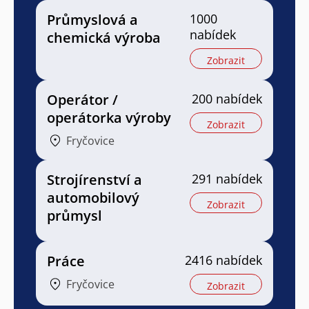
Průmyslová a
1000
nabídek
chemická výroba
Zobrazit
Operátor /
200 nabídek
operátorka výroby
Zobrazit
Fryčovice
Strojírenství a
291 nabídek
automobilový
Zobrazit
průmysl
Práce
2416 nabídek
Fryčovice
Zobrazit