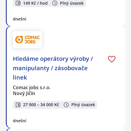
149 Kč / hod
Plný úvazek
dnešní
Hledáme operátory výroby /
manipulanty / zásobovače
linek
Comac jobs s.r.o.
Nový Jičín
27 000 – 34 000 Kč
Plný úvazek
dnešní