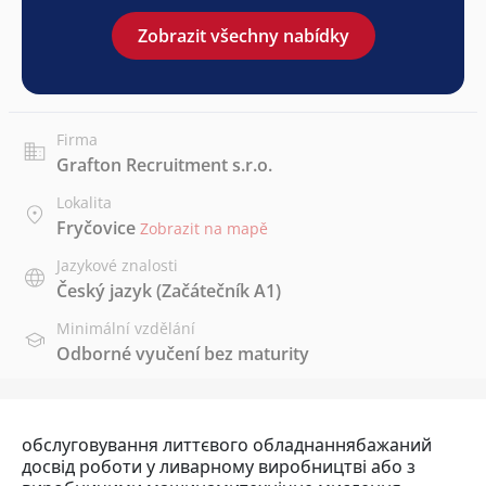
Zobrazit všechny nabídky
Firma
Grafton Recruitment s.r.o.
Lokalita
Fryčovice
Zobrazit na mapě
Jazykové znalosti
Český jazyk
(Začátečník A1)
Minimální vzdělání
Odborné vyučení bez maturity
обслуговування литтєвого обладнаннябажаний
досвід роботи у ливарному виробництві або з