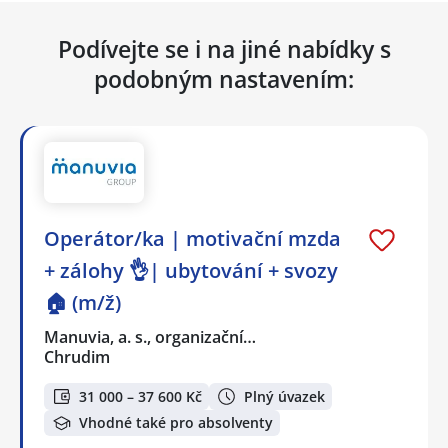
Podívejte se i na jiné nabídky s
podobným nastavením:
Operátor/ka | motivační mzda
+ zálohy 👌| ubytování + svozy
🏠 (m/ž)
Manuvia, a. s., organizační…
Chrudim
31 000 – 37 600 Kč
Plný úvazek
Vhodné také pro absolventy