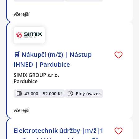
včerejší
🛒 Nákupčí (m/ž) | Nástup
IHNED | Pardubice
SIMIX GROUP s.r.o.
Pardubice
47 000 – 52 000 Kč
Plný úvazek
včerejší
Elektrotechnik údržby |m/ž|1