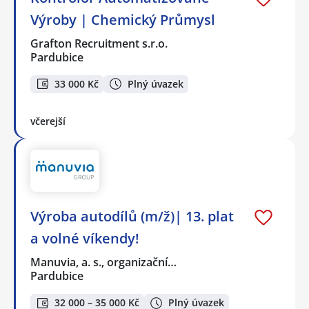
Výroby | Chemický Průmysl
Grafton Recruitment s.r.o.
Pardubice
33 000 Kč
Plný úvazek
včerejší
Výroba autodílů (m/ž)| 13. plat
a volné víkendy!
Manuvia, a. s., organizační…
Pardubice
32 000 – 35 000 Kč
Plný úvazek