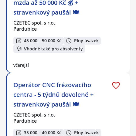
mzda až 50 000 Kč 💰 +
stravenkový paušál 🍽️
CZETEC spol. s r.o.
Pardubice
45 000 – 50 000 Kč
Plný úvazek
Vhodné také pro absolventy
včerejší
Operátor CNC frézovacího
centra - 5 týdnů dovolené +
stravenkový paušál 🍽️
CZETEC spol. s r.o.
Pardubice
35 000 – 40 000 Kč
Plný úvazek