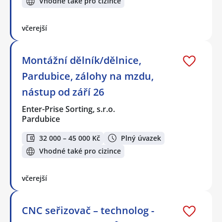
Vhodné také pro cizince
včerejší
Montážní dělník/dělnice,
Pardubice, zálohy na mzdu,
nástup od září 26
Enter-Prise Sorting, s.r.o.
Pardubice
32 000 – 45 000 Kč
Plný úvazek
Vhodné také pro cizince
včerejší
CNC seřizovač – technolog -