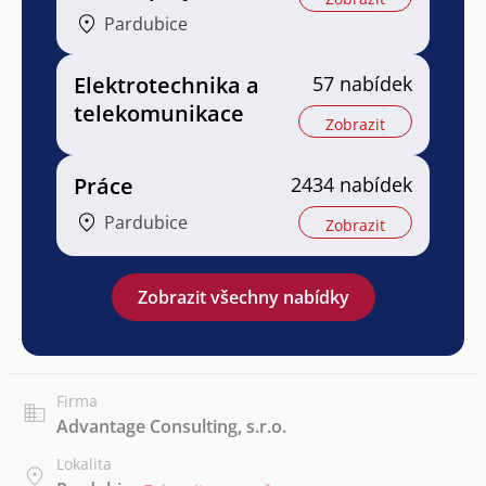
Pardubice
Elektrotechnika a
57 nabídek
telekomunikace
Zobrazit
Práce
2434 nabídek
Pardubice
Zobrazit
Zobrazit všechny nabídky
Firma
Advantage Consulting, s.r.o.
Lokalita