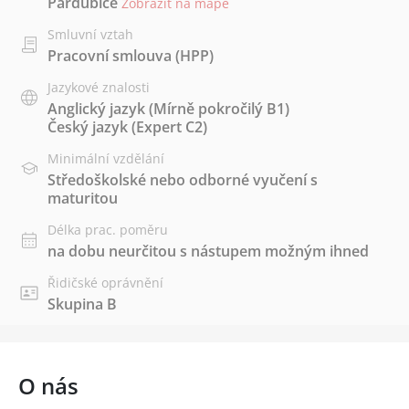
Pardubice
Zobrazit na mapě
Smluvní vztah
Pracovní smlouva (HPP)
Jazykové znalosti
Anglický jazyk
(Mírně pokročilý B1)
Český jazyk
(Expert C2)
Minimální vzdělání
Středoškolské nebo odborné vyučení s
maturitou
Délka prac. poměru
na dobu neurčitou s nástupem možným ihned
Řidičské oprávnění
Skupina B
O nás