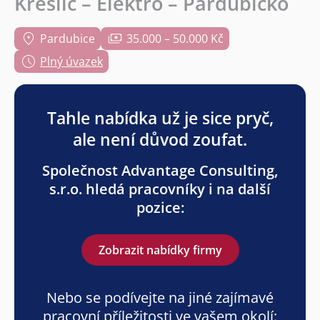
Kreslič – Elektro – Pardubicko
Pardubice
35.000 – 50.000 Kč
Plný úvazek
Tahle nabídka už je sice pryč,
ale není důvod zoufat.
Společnost Advantage Consulting,
s.r.o. hledá pracovníky i na další
pozice:
Zobrazit nabídky firmy
Nebo se podívejte na jiné zajímavé
pracovní příležitosti ve vašem okolí: