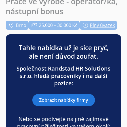
Práce ve výrobě - operátor/ka,
nástupní bonus
Brno
25.000 – 30.000 Kč
Plný úvazek
Tahle nabídka už je sice pryč,
ale není důvod zoufat.
Společnost Randstad HR Solutions
s.r.o. hledá pracovníky i na další
pozice:
Zobrazit nabídky firmy
Nebo se podívejte na jiné zajímavé
pracovní příležitosti ve vašem okolí: