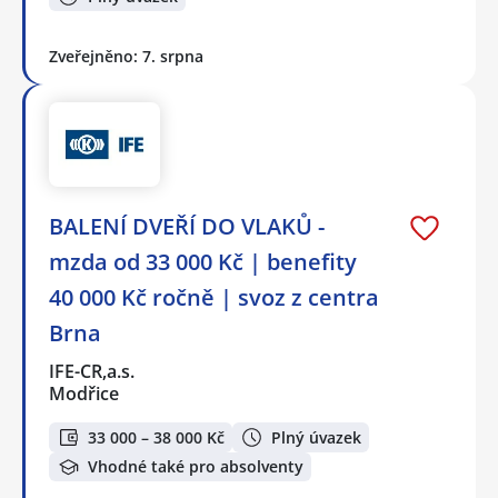
Zveřejněno: 7. srpna
BALENÍ DVEŘÍ DO VLAKŮ -
mzda od 33 000 Kč | benefity
40 000 Kč ročně | svoz z centra
Brna
IFE-CR,a.s.
Modřice
33 000 – 38 000 Kč
Plný úvazek
Vhodné také pro absolventy