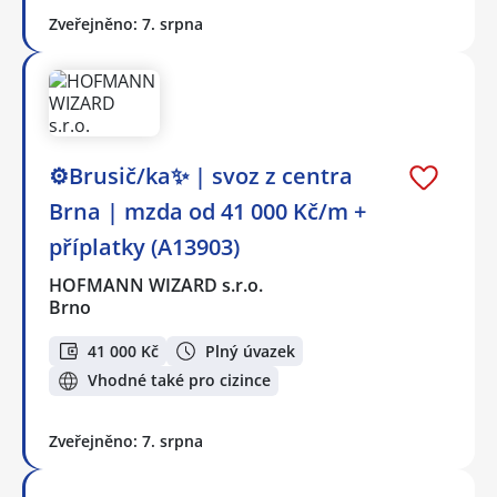
Zveřejněno: 7. srpna
⚙️Brusič/ka✨ | svoz z centra
Brna | mzda od 41 000 Kč/m +
příplatky (A13903)
HOFMANN WIZARD s.r.o.
Brno
41 000 Kč
Plný úvazek
Vhodné také pro cizince
Zveřejněno: 7. srpna