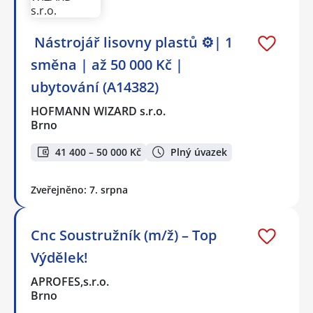
️ Nástrojář lisovny plastů ⚙️| 1
směna | až 50 000 Kč |
ubytování (A14382)
HOFMANN WIZARD s.r.o.
Brno
41 400 – 50 000 Kč
Plný úvazek
Zveřejněno: 7. srpna
Cnc Soustružník (m/ž) – Top
Výdělek!
APROFES,s.r.o.
Brno