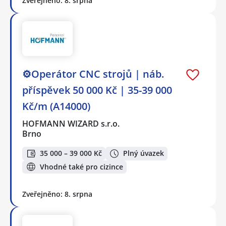
Zveřejněno: 8. srpna
⚙️Operátor CNC strojů ️| náb.
příspěvek 50 000 Kč | 35-39 000
Kč/m (A14000)
HOFMANN WIZARD s.r.o.
Brno
35 000 – 39 000 Kč
Plný úvazek
Vhodné také pro cizince
Zveřejněno: 8. srpna