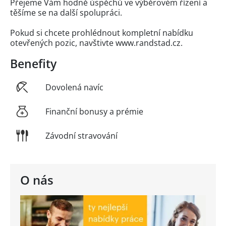
Přejeme Vám hodně úspěchů ve výběrovém řízení a
těšíme se na další spolupráci.
Pokud si chcete prohlédnout kompletní nabídku
otevřených pozic, navštivte www.randstad.cz.
Benefity
Dovolená navíc
Finanční bonusy a prémie
Závodní stravování
O nás