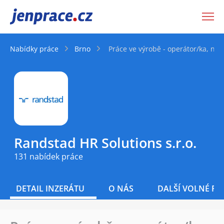
JenPráce.cz
Nabídky práce
Brno
Práce ve výrobě - operátor/ka, ná
Randstad HR Solutions s.r.o.
131 nabídek práce
DETAIL INZERÁTU
O NÁS
DALŠÍ VOLNÉ PO