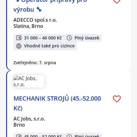
výrobu 🔧
ADECCO spol.s r.o.
Slatina, Brno
31 000 – 40 000 Kč
Plný úvazek
Vhodné také pro cizince
Zveřejněno: 7. srpna
MECHANIK STROJŮ (45.-52.000
Kč)
AC Jobs, s.r.o.
Brno
45 000 – 52 000 Kč
Plný úvazek