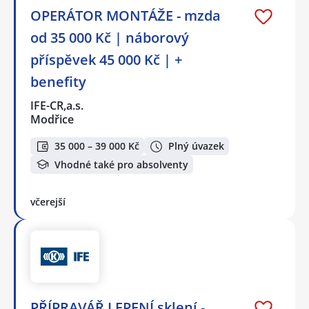
OPERÁTOR MONTÁŽE - mzda
od 35 000 Kč | náborový
příspěvek 45 000 Kč | +
benefity
IFE-CR,a.s.
Modřice
35 000 – 39 000 Kč
Plný úvazek
Vhodné také pro absolventy
včerejší
PŘÍPRAVÁŘ LEPENÍ sklení -