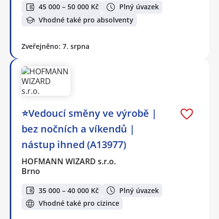
45 000 – 50 000 Kč
Plný úvazek
Vhodné také pro absolventy
Zveřejněno: 7. srpna
⭐Vedoucí směny ve výrobě |
bez nočních a víkendů |
nástup ihned (A13977)
HOFMANN WIZARD s.r.o.
Brno
35 000 – 40 000 Kč
Plný úvazek
Vhodné také pro cizince