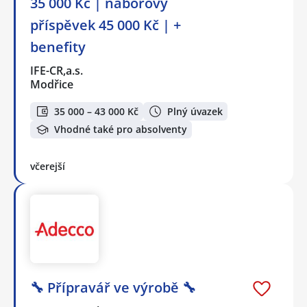
35 000 Kč | náborový
příspěvek 45 000 Kč | +
benefity
IFE-CR,a.s.
Modřice
35 000 – 43 000 Kč
Plný úvazek
Vhodné také pro absolventy
včerejší
🔧 Přípravář ve výrobě 🔧