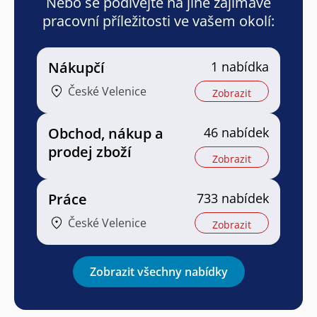
Nebo se podívejte na jiné zajímavé
pracovní příležitosti ve vašem okolí:
Nákupčí
1 nabídka
České Velenice
Zobrazit
Obchod, nákup a
46 nabídek
prodej zboží
Zobrazit
Práce
733 nabídek
České Velenice
Zobrazit
Zobrazit všechny nabídky