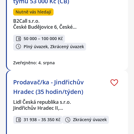
týmu 53 000 Kč (ČB)
Nutně vás hledají
B2Call s.r.o.
České Budějovice 6, České…
50 000 – 100 000 Kč
Plný úvazek, Zkrácený úvazek
Zveřejněno: 4. srpna
Prodavač/ka - Jindřichův
Hradec (35 hodin/týden)
Lidl Česká republika s.r.o.
Jindřichův Hradec II,…
31 938 – 35 350 Kč
Zkrácený úvazek