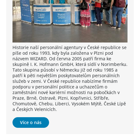
Historie naší personální agentury v České republice se
píše od roku 1993, kdy byla založena v Plzni pod
názvem WIZARD. Od června 2005 patří firma ke
skupině I. K. Hofmann GmbH, která sídlí v Norimberku.
Tato skupina působí v Německu již od roku 1985 a
patří k pěti největším poskytovatelům personálních
služeb v zemi. V České republice nabízíme firmám
podporu v personální politice a uchazečům o
zaměstnání nové kariérní možnosti na pobočkách v
Praze, Brně, Ostravě, Plzni, Kopřivnici, Stříbře,
Chomutově, Chebu, Liberci, Vysokém Mýtě, České Lípě
a Českých Velenicích.
Více o nás