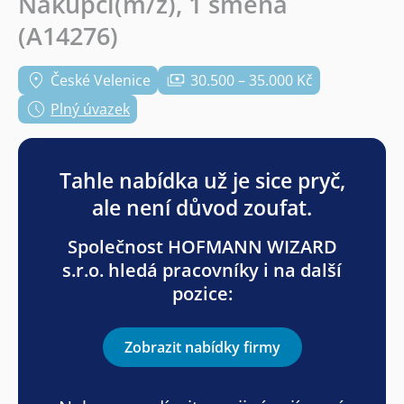
Nákupčí(m/ž), 1 směna
(A14276)
České Velenice
30.500 – 35.000 Kč
Plný úvazek
Tahle nabídka už je sice pryč,
ale není důvod zoufat.
Společnost HOFMANN WIZARD
s.r.o. hledá pracovníky i na další
pozice:
Zobrazit nabídky firmy