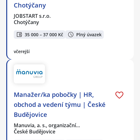
Chotýčany
JOBSTART s.r.o.
Chotýčany
35 000 – 37 000 Kč
Plný úvazek
včerejší
Manažer/ka pobočky | HR,
obchod a vedení týmu | České
Budějovice
Manuvia, a. s., organizační…
České Budějovice