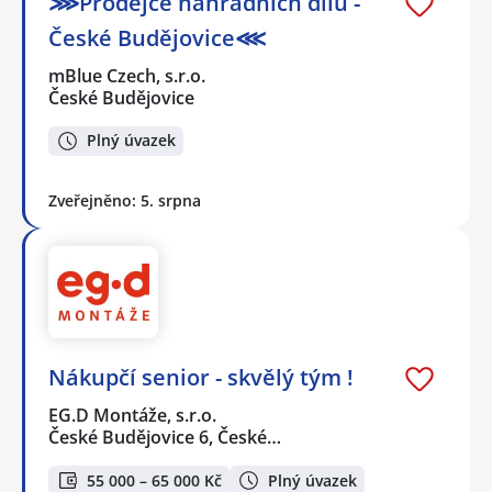
⋙Prodejce náhradních dílů -
České Budějovice⋘
mBlue Czech, s.r.o.
České Budějovice
Plný úvazek
Zveřejněno: 5. srpna
Nákupčí senior - skvělý tým !
EG.D Montáže, s.r.o.
České Budějovice 6, České…
55 000 – 65 000 Kč
Plný úvazek