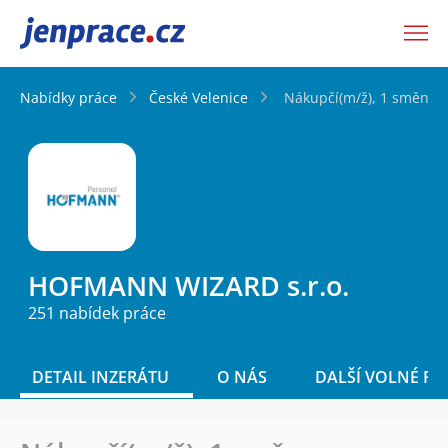
JenPráce.cz
Nabídky práce
České Velenice
Nákupčí(m/ž), 1 směna 
HOFMANN WIZARD s.r.o.
251 nabídek práce
DETAIL INZERÁTU
O NÁS
DALŠÍ VOLNÉ PO