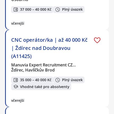
37 000 – 40 000 Kč
Plný úvazek
včerejší
CNC operátor/ka | až 40 000 Kč
| Ždírec nad Doubravou
(A11425)
Manuvia Expert Recruitment CZ…
Ždírec, Havlíčkův Brod
35 000 – 40 000 Kč
Plný úvazek
Vhodné také pro absolventy
včerejší