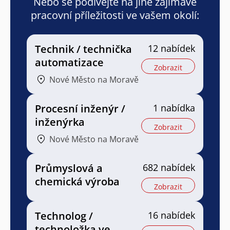
Nebo se podívejte na jiné zajímavé
pracovní příležitosti ve vašem okolí:
Technik / technička
12 nabídek
automatizace
Zobrazit
Nové Město na Moravě
Procesní inženýr /
1 nabídka
inženýrka
Zobrazit
Nové Město na Moravě
Průmyslová a
682 nabídek
chemická výroba
Zobrazit
Technolog /
16 nabídek
technoložka ve