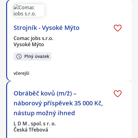
Strojník - Vysoké Mýto
Comac jobs s.r.o.
Vysoké Mýto
Plný úvazek
včerejší
Obráběč kovů (m/ž) –
náborový příspěvek 35 000 Kč,
nástup možný ihned
L D M , spol. s r. o.
Česká Třebová