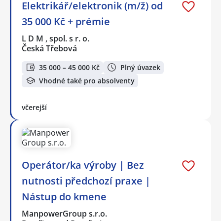
Elektrikář/elektronik (m/ž) od
35 000 Kč + prémie
L D M , spol. s r. o.
Česká Třebová
35 000 – 45 000 Kč
Plný úvazek
Vhodné také pro absolventy
včerejší
Operátor/ka výroby | Bez
nutnosti předchozí praxe |
Nástup do kmene
ManpowerGroup s.r.o.