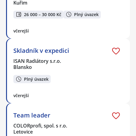
Kuřim
26 000 – 30 000 Kč
Plný úvazek
včerejší
Skladník v expedici
ISAN Radiátory s.r.o.
Blansko
Plný úvazek
včerejší
Team leader
COLORprofi, spol. s r.o.
Letovice