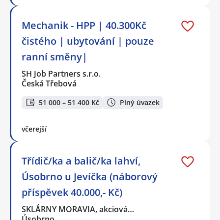
Mechanik - HPP | 40.300Kč
čistého | ubytování | pouze
ranní směny|
SH Job Partners s.r.o.
Česká Třebová
51 000 – 51 400 Kč
Plný úvazek
včerejší
Třídič/ka a balič/ka lahví,
Úsobrno u Jevíčka (náborový
příspěvek 40.000,- Kč)
SKLÁRNY MORAVIA, akciová…
Úsobrno