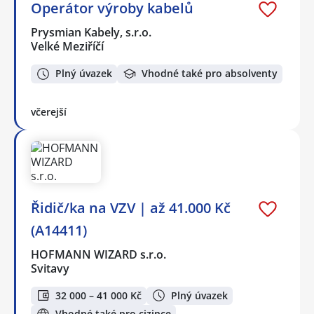
Operátor výroby kabelů
Prysmian Kabely, s.r.o.
Velké Meziříčí
Plný úvazek
Vhodné také pro absolventy
včerejší
Řidič/ka na VZV | až 41.000 Kč
(A14411)
HOFMANN WIZARD s.r.o.
Svitavy
32 000 – 41 000 Kč
Plný úvazek
Vhodné také pro cizince