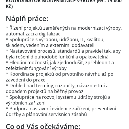
KOORDINÁTOR MODERNIZACE VÝROBY (65 - 75.000
Kč)
Náplň práce:
* Řízení projektů zaměřených na modernizaci výroby,
automatizaci a digitalizaci
* Spolupráce s výrobou, údržbou, IT, kvalitou,
skladem, vedením a externími dodavateli
* Nastavování procesů, standardů a pravidel tak, aby
byla řešení dlouhodobě funkční a opakovatelná
* Hledání možností, jak zjednodušit, zpřehlednit a
zefektivnit fungování výroby
* Koordinace projektů od prvotního návrhu až po
zavedení do praxe
* Dohled nad termíny, rozpočty, návaznostmi a
dopadem projektů na běžný provoz
* Spolupráce na rozvoji systému údržby strojů a
výrobních zařízení
* Podpora nastavení evidence zařízení, preventivní
údržby a plánování servisních zásahů
Co od Vás očekáváme: