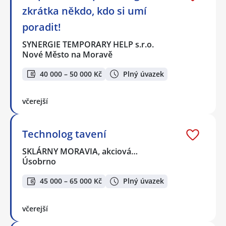
zkrátka někdo, kdo si umí
poradit!
SYNERGIE TEMPORARY HELP s.r.o.
Nové Město na Moravě
40 000 – 50 000 Kč
Plný úvazek
včerejší
Technolog tavení
SKLÁRNY MORAVIA, akciová…
Úsobrno
45 000 – 65 000 Kč
Plný úvazek
včerejší