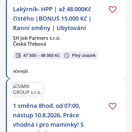
Lakýrník- HPP | až 48.000Kč
čistého |BONUS 15.000 Kč |
Ranní směny | Ubytování
SH Job Partners s.r.o.
Česká Třebová
47 500 – 48 000 Kč
Plný úvazek
včerejší
1 směna 8hod. od 07:00,
nástup 10.8.2026. Práce
vhodná i pro maminky! S