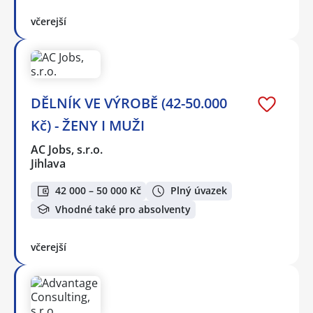
včerejší
DĚLNÍK VE VÝROBĚ (42-50.000
Kč) - ŽENY I MUŽI
AC Jobs, s.r.o.
Jihlava
42 000 – 50 000 Kč
Plný úvazek
Vhodné také pro absolventy
včerejší