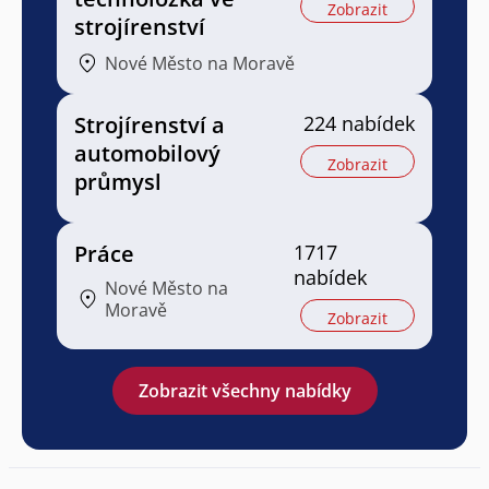
Zobrazit
strojírenství
Nové Město na Moravě
Strojírenství a
224 nabídek
automobilový
Zobrazit
průmysl
Práce
1717
nabídek
Nové Město na
Moravě
Zobrazit
Zobrazit všechny nabídky