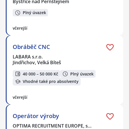
Bystřice nad Pernštejnem
Plný úvazek
včerejší
Obráběč CNC
LABARA s.r.o.
Jindřichov, Velká Bíteš
40 000 – 50 000 Kč
Plný úvazek
Vhodné také pro absolventy
včerejší
Operátor výroby
OPTIMA RECRUITMENT EUROPE, s…