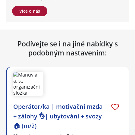
Více o nás
Podívejte se i na jiné nabídky s
podobným nastavením:
Operátor/ka | motivační mzda
+ zálohy 👌| ubytování + svozy
🏠 (m/ž)