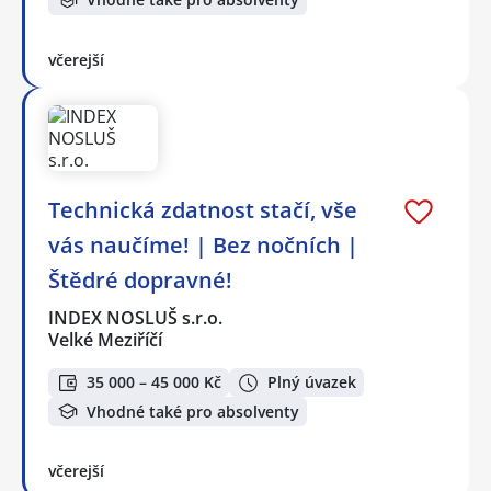
včerejší
Technická zdatnost stačí, vše
vás naučíme! | Bez nočních |
Štědré dopravné!
INDEX NOSLUŠ s.r.o.
Velké Meziříčí
35 000 – 45 000 Kč
Plný úvazek
Vhodné také pro absolventy
včerejší