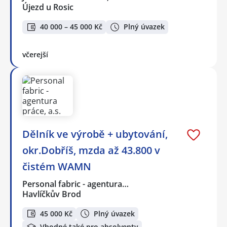
Újezd u Rosic
40 000 – 45 000 Kč
Plný úvazek
včerejší
Dělník ve výrobě + ubytování,
okr.Dobříš, mzda až 43.800 v
čistém WAMN
Personal fabric - agentura…
Havlíčkův Brod
45 000 Kč
Plný úvazek
Vhodné také pro absolventy