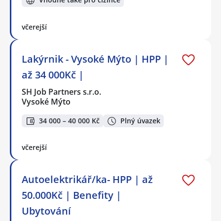
včerejší
Lakýrnik - Vysoké Mýto | HPP |
až 34 000Kč |
SH Job Partners s.r.o.
Vysoké Mýto
34 000 – 40 000 Kč
Plný úvazek
včerejší
Autoelektrikář/ka- HPP | až
50.000Kč | Benefity |
Ubytování