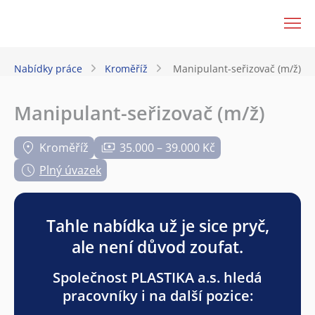
JenPráce.cz
Nabídky práce
Kroměříž
Manipulant-seřizovač (m/ž)
Manipulant-seřizovač (m/ž)
Kroměříž
35.000 – 39.000 Kč
Plný úvazek
Tahle nabídka už je sice pryč,
ale není důvod zoufat.
Společnost PLASTIKA a.s. hledá
pracovníky i na další pozice: