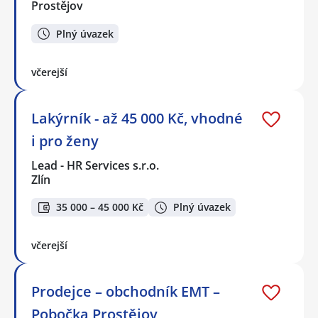
Prostějov
Plný úvazek
včerejší
Lakýrník - až 45 000 Kč, vhodné
i pro ženy
Lead - HR Services s.r.o.
Zlín
35 000 – 45 000 Kč
Plný úvazek
včerejší
Prodejce – obchodník EMT –
Pobočka Prostějov