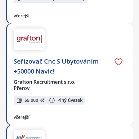
včerejší
Seřizovač Cnc S Ubytováním
+50000 Navíc!
Grafton Recruitment s.r.o.
Přerov
55 000 Kč
Plný úvazek
včerejší