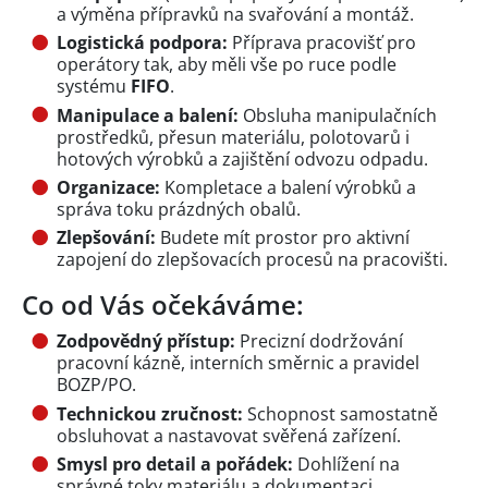
a výměna přípravků na svařování a montáž.
Logistická podpora:
Příprava pracovišť pro
operátory tak, aby měli vše po ruce podle
systému
FIFO
.
Manipulace a balení:
Obsluha manipulačních
prostředků, přesun materiálu, polotovarů i
hotových výrobků a zajištění odvozu odpadu.
Organizace:
Kompletace a balení výrobků a
správa toku prázdných obalů.
Zlepšování:
Budete mít prostor pro aktivní
zapojení do zlepšovacích procesů na pracovišti.
Co od Vás očekáváme:
Zodpovědný přístup:
Precizní dodržování
pracovní kázně, interních směrnic a pravidel
BOZP/PO.
Technickou zručnost:
Schopnost samostatně
obsluhovat a nastavovat svěřená zařízení.
Smysl pro detail a pořádek:
Dohlížení na
správné toky materiálu a dokumentaci.