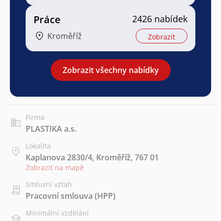
Práce
2426 nabídek
Kroměříž
Zobrazit
Zobrazit všechny nabídky
Firma
PLASTIKA a.s.
Lokalita
Kaplanova 2830/4, Kroměříž, 767 01
Zobrazit na mapě
Smluvní vztah
Pracovní smlouva (HPP)
Minimální vzdělání