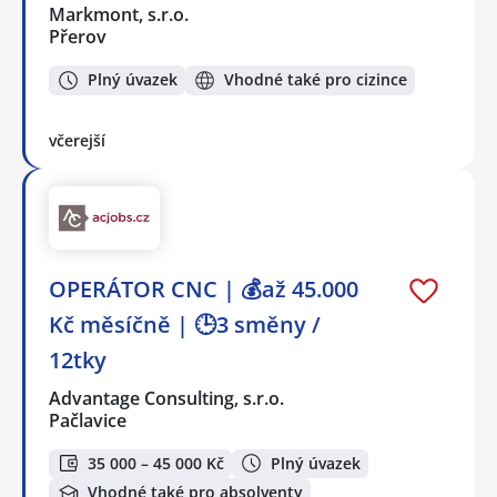
Markmont, s.r.o.
Přerov
Plný úvazek
Vhodné také pro cizince
včerejší
OPERÁTOR CNC | 💰až 45.000
Kč měsíčně | 🕒3 směny /
12tky
Advantage Consulting, s.r.o.
Pačlavice
35 000 – 45 000 Kč
Plný úvazek
Vhodné také pro absolventy