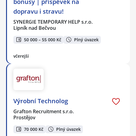
bonusy | příspěvek na
dopravu i stravu!
SYNERGIE TEMPORARY HELP s.r.o.
Lipník nad Bečvou
50 000 – 55 000 Kč
Plný úvazek
včerejší
Výrobní Technolog
Grafton Recruitment s.r.o.
Prostějov
70 000 Kč
Plný úvazek