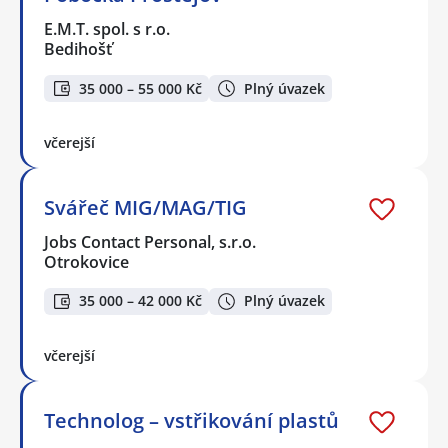
E.M.T. spol. s r.o.
Bedihošť
35 000 – 55 000 Kč
Plný úvazek
včerejší
Svářeč MIG/MAG/TIG
Jobs Contact Personal, s.r.o.
Otrokovice
35 000 – 42 000 Kč
Plný úvazek
včerejší
Technolog – vstřikování plastů