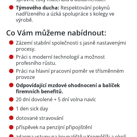
Týmového ducha:
Respektování pokynů
nadřízeného a úzká spolupráce s kolegy ve
výrobě.
Co Vám můžeme nabídnout:
Zázemí stabilní společnosti s jasně nastavenými
procesy.
Práci s moderní technologií a možnost
profesního růstu.
Práci na hlavní pracovní poměr ve třísměnném
provoze
Odpovídající
mzdové ohodnocení a balíček
firemních benefitů.
20 dní dovolené + 5 dní volna navíc
1 den sick day
dotované stravování
příspěvek na penzijní připojištění
zdarma vstupy na koupaliště v Kroměříži a okolí