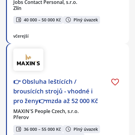
Jobs Contact Personal, s.r.o.
Zlín
40 000 – 50 000 Kč
Plný úvazek
včerejší
👉 Obsluha leštících /
brousících strojů - vhodné i
pro ženy👉mzda až 52 000 Kč
MAXIN'S People Czech, s.r.o.
Přerov
36 000 – 55 000 Kč
Plný úvazek