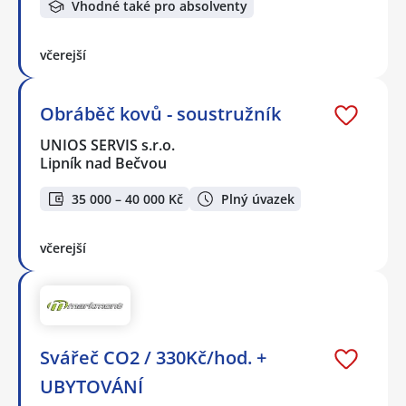
Vhodné také pro absolventy
včerejší
Obráběč kovů - soustružník
UNIOS SERVIS s.r.o.
Lipník nad Bečvou
35 000 – 40 000 Kč
Plný úvazek
včerejší
Svářeč CO2 / 330Kč/hod. +
UBYTOVÁNÍ