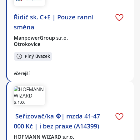
Řidič sk. C+E | Pouze ranní
směna
ManpowerGroup s.r.o.
Otrokovice
Plný úvazek
včerejší
️ Seřizovač/ka ⚙️| mzda 41-47
000 Kč | i bez praxe (A14399)
HOFMANN WIZARD s.r.o.