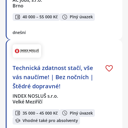
AC Jobs, s.r.o.
Brno
40 000 – 55 000 Kč
Plný úvazek
dnešní
Technická zdatnost stačí, vše
vás naučíme! | Bez nočních |
Štědré dopravné!
INDEX NOSLUŠ s.r.o.
Velké Meziříčí
35 000 – 45 000 Kč
Plný úvazek
Vhodné také pro absolventy