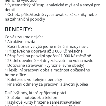
němčina výhodou
° Systematický přístup, analytické myšlení a smysl pro
detail
° Ochota příležitostně vycestovat za zákazníky nebo
na zahraniční pobočky
BENEFITY:
Co vás zaujme nejvíce
° Atraktivní mzda
° Roční bonus ve výši jedné měsíční mzdy navíc
° Příspěvek na dopravu až 3 000 Kč měsíčně
° Příspěvek na penzijní spoření 1 000 Kč měsíčně
° 25 dní dovolené + 4 dny zdravotního volna navíc
° Dotované stravování (výrazně levné obědy)
° Flexibilní pracovní doba a možnost občasného
home office
° Kafeterie s volitelnými benefity
° Finanční odměny za pracovní a životní jubilea
Další výhody, které zpříjemní práci
° Služební notebook a telefon
° Jazykové kurzy hrazené zaměstnavatelem