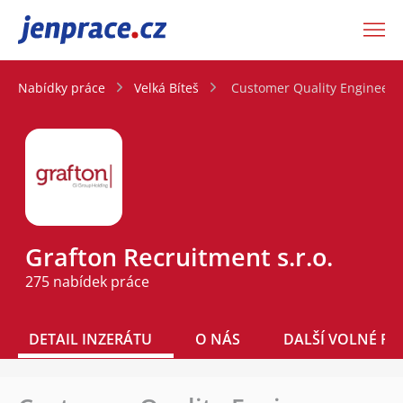
JenPráce.cz
Nabídky práce
Velká Bíteš
Customer Quality Engineer (A
Grafton Recruitment s.r.o.
275 nabídek práce
DETAIL INZERÁTU
O NÁS
DALŠÍ VOLNÉ PO