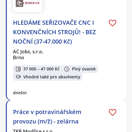
HLEDÁME SEŘIZOVAČE CNC I
KONVENČNÍCH STROJŮ! - BEZ
NOČNÍ (37-47.000 Kč)
AC Jobs, s.r.o.
Brno
37 000 – 47 000 Kč
Plný úvazek
Vhodné také pro absolventy
dnešní
Práce v potravinářském
provozu (m/ž) - zelárna
TKB Modřice s.r.o.