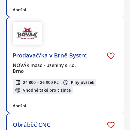
dnešní
Prodavač/ka v Brně Bystrc
NOVÁK maso - uzeniny s.r.o.
Brno
24 800 – 26 900 Kč
Plný úvazek
Vhodné také pro cizince
dnešní
Obráběč CNC