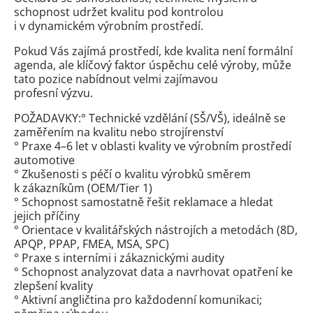
schopnost udržet kvalitu pod kontrolou
i v dynamickém výrobním prostředí.
Pokud Vás zajímá prostředí, kde kvalita není formální
agenda, ale klíčový faktor úspěchu celé výroby, může
tato pozice nabídnout velmi zajímavou
profesní výzvu.
POŽADAVKY:° Technické vzdělání (SŠ/VŠ), ideálně se
zaměřením na kvalitu nebo strojírenství
° Praxe 4–6 let v oblasti kvality ve výrobním prostředí
automotive
° Zkušenosti s péčí o kvalitu výrobků směrem
k zákazníkům (OEM/Tier 1)
° Schopnost samostatně řešit reklamace a hledat
jejich příčiny
° Orientace v kvalitářských nástrojích a metodách (8D,
APQP, PPAP, FMEA, MSA, SPC)
° Praxe s interními i zákaznickými audity
° Schopnost analyzovat data a navrhovat opatření ke
zlepšení kvality
° Aktivní angličtina pro každodenní komunikaci;