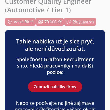
Customer Quality Engineer
(Automotive / Tier 1)
Velká Bíteš
70.000 Kč
Plný úvazek
Tahle nabídka už je sice pryč,
ale není důvod zoufat.
Společnost Grafton Recruitment
s.r.o. hledá pracovníky i na další
pozice:
Zobrazit nabídky firmy
Nebo se podívejte na jiné zajímavé
pracovní příležitosti ve vašem okolí: