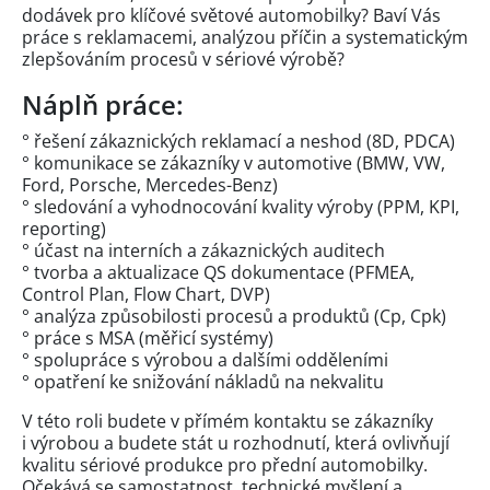
dodávek pro klíčové světové automobilky? Baví Vás
práce s reklamacemi, analýzou příčin a systematickým
zlepšováním procesů v sériové výrobě?
Náplň práce:
° řešení zákaznických reklamací a neshod (8D, PDCA)
° komunikace se zákazníky v automotive (BMW, VW,
Ford, Porsche, Mercedes-Benz)
° sledování a vyhodnocování kvality výroby (PPM, KPI,
reporting)
° účast na interních a zákaznických auditech
° tvorba a aktualizace QS dokumentace (PFMEA,
Control Plan, Flow Chart, DVP)
° analýza způsobilosti procesů a produktů (Cp, Cpk)
° práce s MSA (měřicí systémy)
° spolupráce s výrobou a dalšími odděleními
° opatření ke snižování nákladů na nekvalitu
V této roli budete v přímém kontaktu se zákazníky
i výrobou a budete stát u rozhodnutí, která ovlivňují
kvalitu sériové produkce pro přední automobilky.
Očekává se samostatnost, technické myšlení a