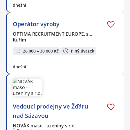
dnešní
Operátor výroby
OPTIMA RECRUITMENT EUROPE, s…
Kuřim
26 000 – 30 000 Kč
Plný úvazek
dnešní
Vedoucí prodejny ve Žďáru
nad Sázavou
NOVÁK maso - uzeniny s.r.o.