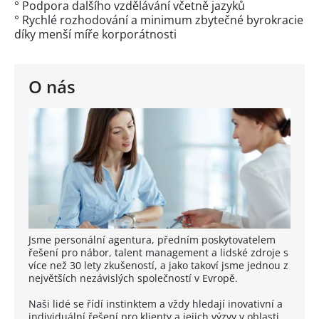
° Podpora dalšího vzdělávání včetně jazyků
° Rychlé rozhodování a minimum zbytečné byrokracie
díky menší míře korporátnosti
O nás
Jsme personální agentura, předním poskytovatelem
řešení pro nábor, talent management a lidské zdroje s
více než 30 lety zkušeností, a jako takoví jsme jednou z
největších nezávislých společností v Evropě.
Naši lidé se řídí instinktem a vždy hledají inovativní a
individuální řešení pro klienty a jejich výzvy v oblasti