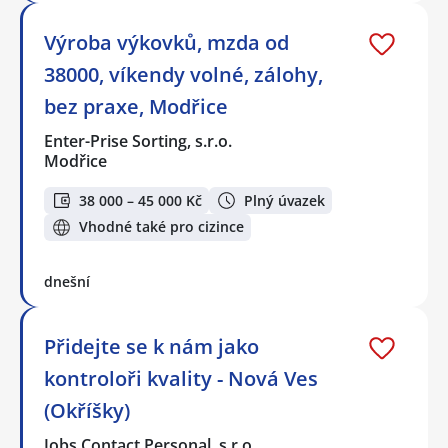
Výroba výkovků, mzda od
38000, víkendy volné, zálohy,
bez praxe, Modřice
Enter-Prise Sorting, s.r.o.
Modřice
38 000 – 45 000 Kč
Plný úvazek
Vhodné také pro cizince
dnešní
Přidejte se k nám jako
kontroloři kvality - Nová Ves
(Okříšky)
Jobs Contact Personal, s.r.o.