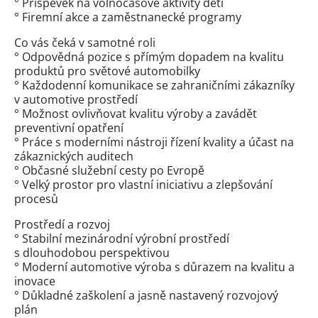
° Příspěvek na volnočasové aktivity dětí
° Firemní akce a zaměstnanecké programy
Co vás čeká v samotné roli
° Odpovědná pozice s přímým dopadem na kvalitu
produktů pro světové automobilky
° Každodenní komunikace se zahraničními zákazníky
v automotive prostředí
° Možnost ovlivňovat kvalitu výroby a zavádět
preventivní opatření
° Práce s moderními nástroji řízení kvality a účast na
zákaznických auditech
° Občasné služební cesty po Evropě
° Velký prostor pro vlastní iniciativu a zlepšování
procesů
Prostředí a rozvoj
° Stabilní mezinárodní výrobní prostředí
s dlouhodobou perspektivou
° Moderní automotive výroba s důrazem na kvalitu a
inovace
° Důkladné zaškolení a jasně nastavený rozvojový
plán