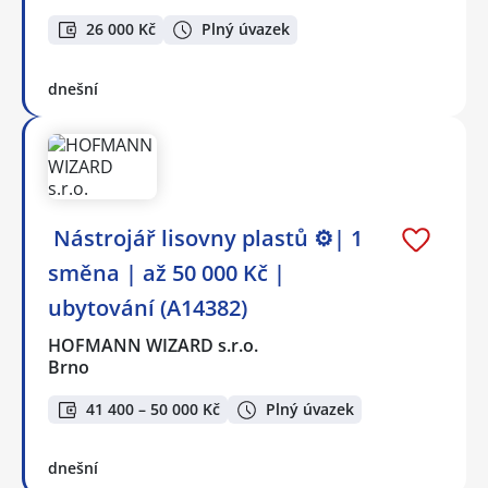
26 000 Kč
Plný úvazek
dnešní
️ Nástrojář lisovny plastů ⚙️| 1
směna | až 50 000 Kč |
ubytování (A14382)
HOFMANN WIZARD s.r.o.
Brno
41 400 – 50 000 Kč
Plný úvazek
dnešní