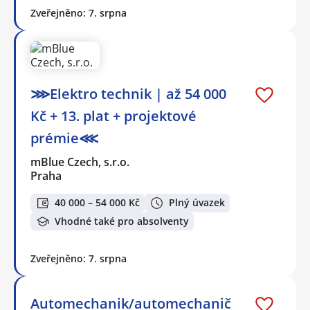
Zveřejněno: 7. srpna
⋙Elektro technik | až 54 000
Kč + 13. plat + projektové
prémie⋘
mBlue Czech, s.r.o.
Praha
40 000 – 54 000 Kč
Plný úvazek
Vhodné také pro absolventy
Zveřejněno: 7. srpna
Automechanik/automechanič