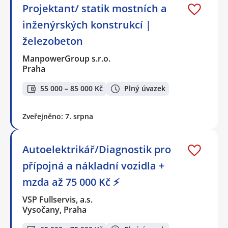
Projektant/ statik mostních a
inženýrských konstrukcí |
železobeton
ManpowerGroup s.r.o.
Praha
55 000 – 85 000 Kč
Plný úvazek
Zveřejněno: 7. srpna
Autoelektrikář/Diagnostik pro
přípojná a nákladní vozidla +
mzda až 75 000 Kč ⚡
VSP Fullservis, a.s.
Vysočany, Praha