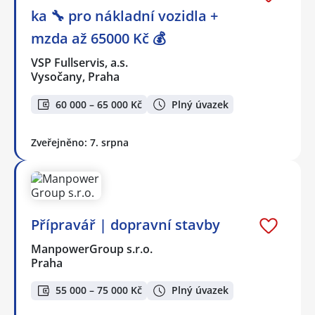
ka 🔧 pro nákladní vozidla +
mzda až 65000 Kč 💰
VSP Fullservis, a.s.
Vysočany, Praha
60 000 – 65 000 Kč
Plný úvazek
Zveřejněno: 7. srpna
Přípravář | dopravní stavby
ManpowerGroup s.r.o.
Praha
55 000 – 75 000 Kč
Plný úvazek