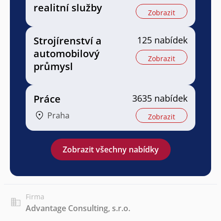
realitní služby
Zobrazit
Strojírenství a
125 nabídek
automobilový
Zobrazit
průmysl
Práce
3635 nabídek
Praha
Zobrazit
Zobrazit všechny nabídky
Firma
Advantage Consulting, s.r.o.