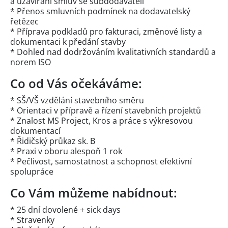
a uzavírání smluv se subdodavateli
* Přenos smluvních podmínek na dodavatelský
řetězec
* Příprava podkladů pro fakturaci, změnové listy a
dokumentaci k předání stavby
* Dohled nad dodržováním kvalitativních standardů a
norem ISO
Co od Vás očekáváme:
* SŠ/VŠ vzdělání stavebního směru
* Orientaci v přípravě a řízení stavebních projektů
* Znalost MS Project, Kros a práce s výkresovou
dokumentací
* Řidičský průkaz sk. B
* Praxi v oboru alespoň 1 rok
* Pečlivost, samostatnost a schopnost efektivní
spolupráce
Co Vám můžeme nabídnout:
* 25 dní dovolené + sick days
* Stravenky