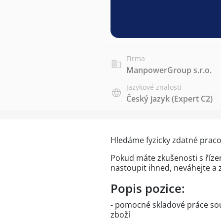
Firma
ManpowerGroup s.r.o.
Jazykové znalosti
Český jazyk
(Expert C2)
Hledáme fyzicky zdatné praco
Pokud máte zkušenosti s říz
nastoupit ihned, neváhejte a 
Popis pozice:
- pomocné skladové práce sou
zboží