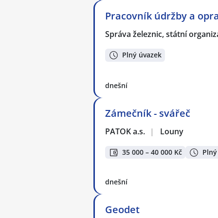
Pracovník údržby a opra
Správa železnic, státní organi
Plný úvazek
dnešní
Zámečník - svářeč
PATOK a.s.
|
Louny
35 000 – 40 000 Kč
Plný
dnešní
Geodet