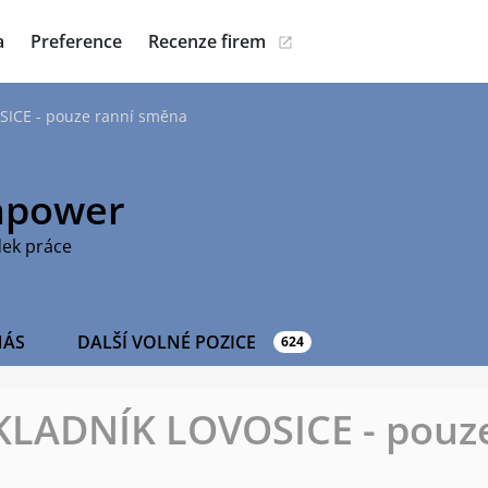
a
Preference
Recenze firem
CE - pouze ranní směna
power
dek práce
NÁS
DALŠÍ VOLNÉ POZICE
624
ADNÍK LOVOSICE - pouze