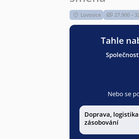
Lovosice
27.900 – 3
Tahle nab
Společnost
Nebo se pod
Doprava, logistika
zásobování