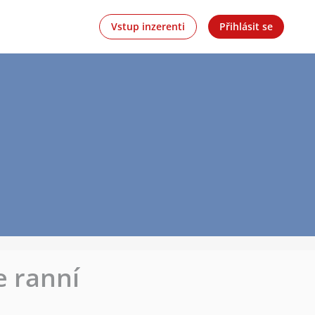
Vstup inzerenti
Přihlásit se
 ranní