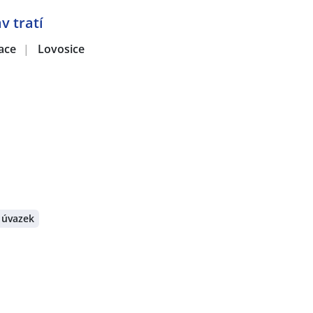
v tratí
zace
|
Lovosice
 úvazek