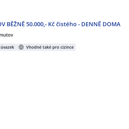
V BĚŽNĚ 50.000,- Kč čistého - DENNĚ DOMA
mutov
 úvazek
Vhodné také pro cizince
z