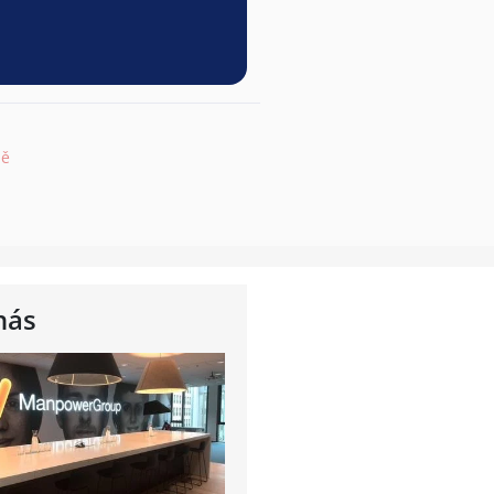
pě
nás