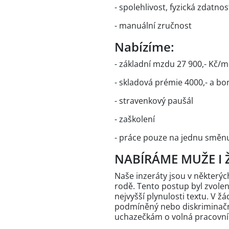
- spolehlivost, fyzická zdatno
- manuální zručnost
Nabízíme:
- základní mzdu 27 900,- Kč/m
- skladová prémie 4000,- a b
- stravenkový paušál
- zaškolení
- práce pouze na jednu směnu
NABÍRÁME MUŽE I 
Naše inzeráty jsou v někter
rodě. Tento postup byl zvole
nejvyšší plynulosti textu. V 
podmíněný nebo diskriminační
uchazečkám o volná pracovní