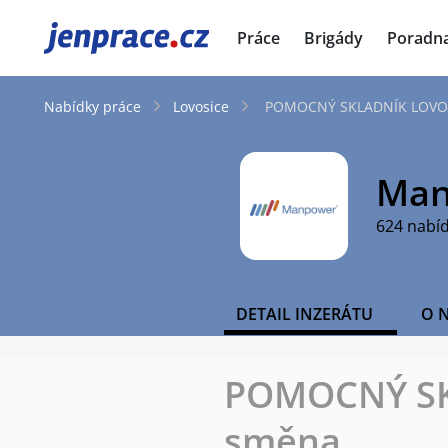
JenPráce.cz
Práce
Brigády
Poradn
Nabídky práce
Lovosice
POMOCNÝ SKLADNÍK LOVOSI
Man
624 nabí
DETAIL INZERÁTU
O 
POMOCNÝ SKL
směna