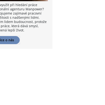
využít při hledání práce
onální agenturu Manpower?
ojujeme zajímavé pracovní
žitosti s nadšenými lidmi.
m lidem budoucnost, protože
 práce, která dává smysl,
ená lepší život.
íce o nás