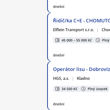
dnešní
Řidič/ka C+E - CHOMUTO
Elflein Transport s.r.o.
|
Cho
45 000 – 55 000 Kč
Plný
dnešní
Operátor lisu - Dobroví
HGS, a.s.
|
Kladno
34 500 Kč
Plný úvazek
dnešní