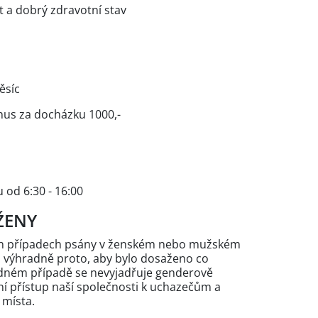
st a dobrý zdravotní stav
ěsíc
onus za docházku 1000,-
 od 6:30 - 16:00
ŽENY
ých případech psány v ženském nebo mužském
n výhradně proto, aby bylo dosaženo co
žádném případě se nevyjadřuje genderově
 přístup naší společnosti k uchazečům a
 místa.