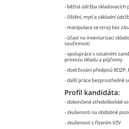
- běžná údržba skladovacích 
- čištění, mytí a základní úd
- manipulace se stroji bez zá
- účast na inventarizaci skla
součinnosti
- spolupráce s ostatními zam
provozu skladu a půjčovny
- dodržování předpisů BOZP, P
- další práce bezprostředně 
Profil kandidáta:
- dokončené středoškolské vz
- zkušenosti na obdobné pozi
- zkušenosti s řízením VZV