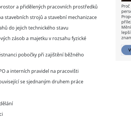
Proč 
prostor a přidělených pracovních prostředků
pers
Prop
ržba stavebních strojů a stavební mechanizace
příle
Mění
sahů do jejich technického stavu
lepší
znam
dových zásob a majetku v rozsahu fyzické
V
ěstnanci pobočky při zajištění běžného
O a interních pravidel na pracovišti
související se sjednaným druhem práce
dělání
ci