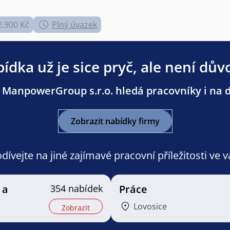
2.900 Kč
Plný úvazek
ídka už je sice pryč, ale není dův
 ManpowerGroup s.r.o. hledá pracovníky i na da
Zobrazit nabídky firmy
ívejte na jiné zajímavé pracovní příležitosti ve 
 a
354 nabídek
Práce
Lovosice
Zobrazit