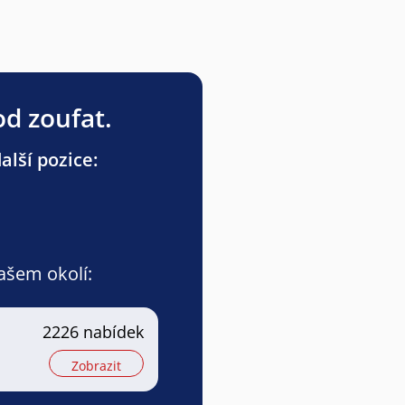
od zoufat.
lší pozice:
vašem okolí:
2226 nabídek
Zobrazit