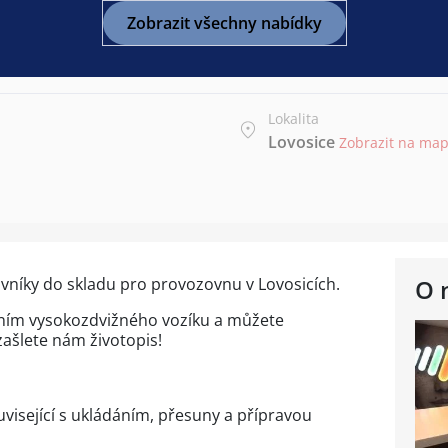
Zobrazit všechny nabídky
Lokalita
Lovosice
Zobrazit na ma
vníky do skladu pro provozovnu v Lovosicích.
O 
ením vysokozdvižného vozíku a můžete
zašlete nám životopis!
visející s ukládáním, přesuny a přípravou