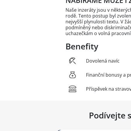
NABÍRÁME MUŽE I 
Naše inzeráty jsou v někter
rodě. Tento postup byl zvole
nejvyšší plynulosti textu. V 
podmíněný nebo diskriminační
uchazečkám o volná pracovní
Benefity
Dovolená navíc
Finanční bonusy a p
Příspěvek na stravo
Podívejte 