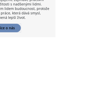
žitosti s nadšenými lidmi.
m lidem budoucnost, protože
 práce, která dává smysl,
ená lepší život.
íce o nás