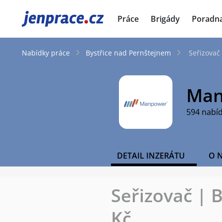
JenPráce.cz
Práce
Brigády
Poradn
Nabídky práce
Bystřice nad Pernštejnem
Seřizovač
Man
594 nabí
DETAIL INZERÁTU
O 
Seřizovač | 
Kč