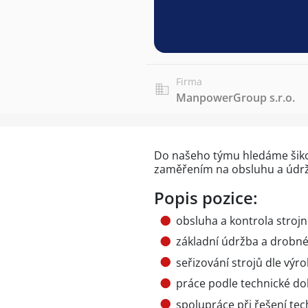
Firma
ManpowerGroup s.r.o.
Do našeho týmu hledáme šiko
zaměřením na obsluhu a údržb
Popis pozice:
obsluha a kontrola strojn
základní údržba a drobn
seřizování strojů dle vý
práce podle technické d
spolupráce při řešení te