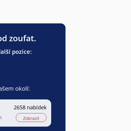
od zoufat.
lší pozice:
vašem okolí:
2658 nabídek
m
Zobrazit