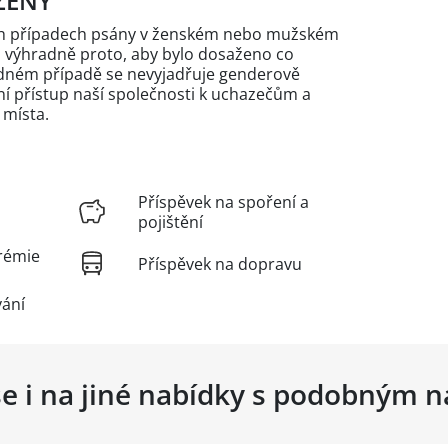
ŽENY
ých případech psány v ženském nebo mužském
n výhradně proto, aby bylo dosaženo co
žádném případě se nevyjadřuje genderově
 přístup naší společnosti k uchazečům a
 místa.
Příspěvek na spoření a
pojištění
rémie
Příspěvek na dopravu
vání
se i na jiné nabídky s podobným 