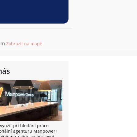
em
Zobrazit na mapě
nás
využít při hledání práce
onální agenturu Manpower?
ojujeme zajímavé pracovní