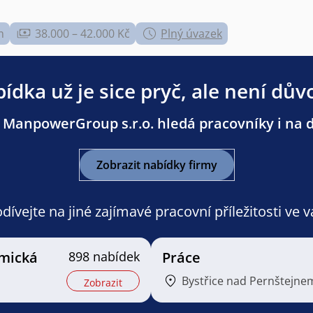
m
38.000 – 42.000 Kč
Plný úvazek
ídka už je sice pryč, ale není dův
 ManpowerGroup s.r.o. hledá pracovníky i na da
Zobrazit nabídky firmy
ívejte na jiné zajímavé pracovní příležitosti ve 
mická
898 nabídek
Práce
Bystřice nad Pernštejne
Zobrazit