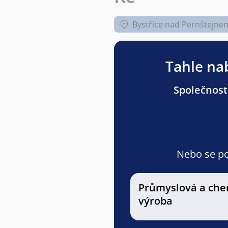
Bystřice nad Pernštejne
Tahle nab
Společnost
Nebo se pod
Průmyslová a che
výroba