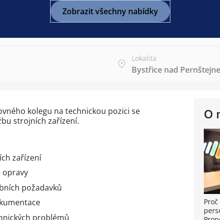
Zobrazit všechny nabídky
Lokalita
Bystřice nad Pernštejn
vného kolegu na technickou pozici se
O 
u strojních zařízení.
ích zařízení
é opravy
robních požadavků
okumentace
Proč 
pers
chnických problémů
Prop