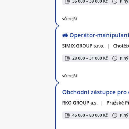
35 000 – 39 000 Kč
Plný
včerejší
🚜 Operátor-manipulant
SIMIX GROUP s.r.o.
|
Chotěb
28 000 – 31 000 Kč
Plný
včerejší
Obchodní zástupce pro 
RKO GROUP a.s.
|
Pražské P
45 000 – 80 000 Kč
Plný