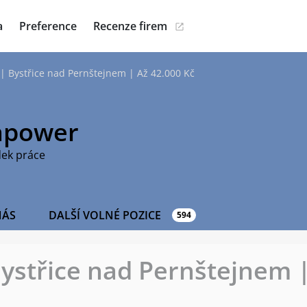
a
Preference
Recenze firem
 | Bystřice nad Pernštejnem | Až 42.000 Kč
power
dek práce
NÁS
DALŠÍ VOLNÉ POZICE
594
Bystřice nad Pernštejnem 