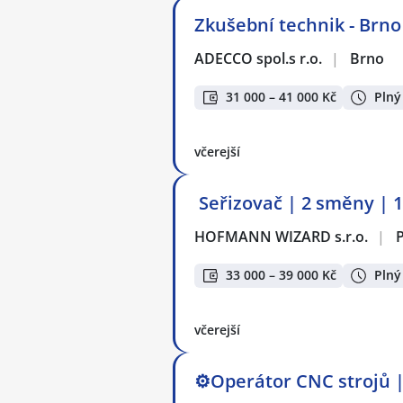
Zkušební technik - Brno
ADECCO spol.s r.o.
|
Brno
31 000 – 41 000 Kč
Plný
včerejší
️ Seřizovač | 2 směny | 
HOFMANN WIZARD s.r.o.
|
P
33 000 – 39 000 Kč
Plný
včerejší
⚙️Operátor CNC strojů ️|