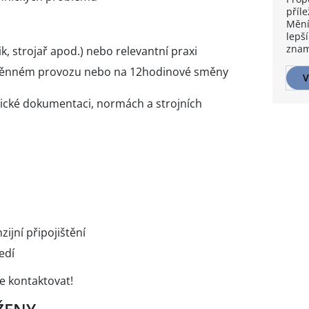
příle
Mění
lepší
znam
, strojař apod.) nebo relevantní praxi
směnném provozu nebo na 12hodinové směny
V
hnické dokumentaci, normách a strojních
zijní připojištění
edí
e kontaktovat!