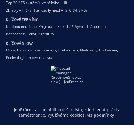
Top 20 ATS systémů, které hýbou HR
Zkratky v HR - znáte rozdíly mezi ATS, CRM, LMS?
KLÍČOVÉ TERMÍNY
Na dobu neurčitou
,
Projektant
,
Elektrikář
,
Vývoj
,
IT
,
Automobil
,
Bezpečnost
,
Lékař
,
Agentura
KLÍČOVÁ SLOVA
Mzda
,
Ukončení prac. poměru
,
Hrubá mzda
,
Nadřízený
,
Hodnocení
,
Pochvala
,
Jsem personalista
JenPráce.cz
– nejoblíbenější místo, kde hledat práci a
zaměstnance. Využíváme cookies, viz
podmínky
.