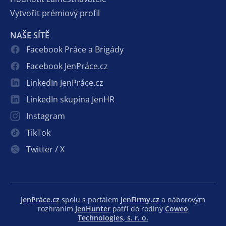
Vytvořit prémiový profil
NAŠE SÍTĚ
Facebook Práce a Brigády
Facebook JenPráce.cz
LinkedIn JenPráce.cz
LinkedIn skupina JenHR
Instagram
TikTok
Twitter / X
JenPráce.cz
spolu s portálem
JenFirmy.cz
a náborovým
rozhraním
JenHunter
patří do rodiny
Coweo
Technologies, s. r. o.