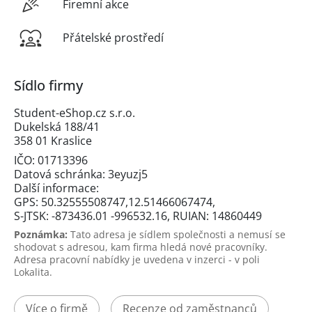
Firemní akce
Přátelské prostředí
Sídlo firmy
Student-eShop.cz s.r.o.
Dukelská 188/41
358 01 Kraslice
IČO: 01713396
Datová schránka: 3eyuzj5
Další informace:
GPS: 50.32555508747,12.51466067474,
S-JTSK: -873436.01 -996532.16, RUIAN: 14860449
Poznámka:
Tato adresa je sídlem společnosti a nemusí se
shodovat s adresou, kam firma hledá nové pracovníky.
Adresa pracovní nabídky je uvedena v inzerci - v poli
Lokalita.
Více o firmě
Recenze od zaměstnanců