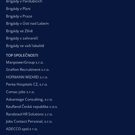
Brigády v Pardubicích
Brigády v Plzni
Brigády v Praze
Brigády v Ústí nad Labem
Brigády ve Zlíně
Brigády v zahraničí
Brigády ve vaší
lokalitě
TOP SPOLEČNOSTI
ManpowerGroup s.r.o.
Grafton Recruitment s.r.o.
HOFMANN WIZARD s.r.o.
Penta Hospitals CZ, s.r.o.
Comac jobs s.r.o.
Advantage Consulting, s.r.o.
Kaufland Česká republika v.o.s.
Randstad HR Solutions s.r.o.
Jobs Contact Personal, s.r.o.
ADECCO spol.s r.o.