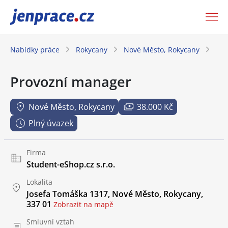
JenPráce.cz
Nabídky práce
Rokycany
Nové Město, Rokycany
Pr
Provozní manager
Nové Město, Rokycany
38.000 Kč
Plný úvazek
Firma
Student-eShop.cz s.r.o.
Lokalita
Josefa Tomáška 1317, Nové Město, Rokycany,
337 01
Zobrazit na mapě
Smluvní vztah