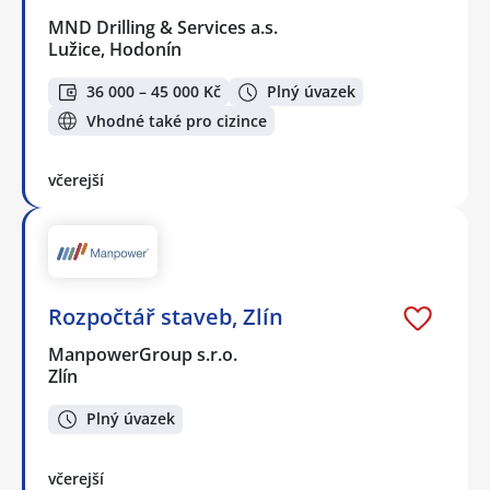
MND Drilling & Services a.s.
Lužice, Hodonín
36 000 – 45 000 Kč
Plný úvazek
Vhodné také pro cizince
včerejší
Rozpočtář staveb, Zlín
ManpowerGroup s.r.o.
Zlín
Plný úvazek
včerejší