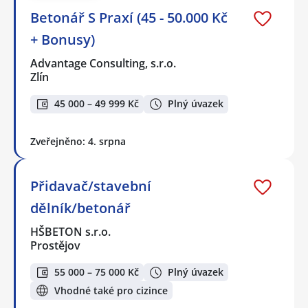
Betonář S Praxí (45 - 50.000 Kč
+ Bonusy)
Advantage Consulting, s.r.o.
Zlín
45 000 – 49 999 Kč
Plný úvazek
Zveřejněno: 4. srpna
Přidavač/stavební
dělník/betonář
HŠBETON s.r.o.
Prostějov
55 000 – 75 000 Kč
Plný úvazek
Vhodné také pro cizince