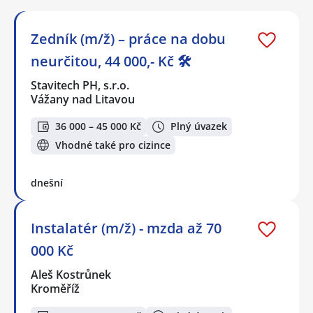
Zedník (m/ž) – práce na dobu
neurčitou, 44 000,- Kč 🛠️
Stavitech PH, s.r.o.
Vážany nad Litavou
36 000 – 45 000 Kč
Plný úvazek
Vhodné také pro cizince
dnešní
Instalatér (m/ž) - mzda až 70
000 Kč
Aleš Kostrůnek
Kroměříž