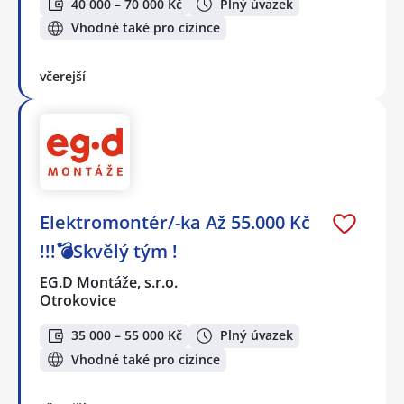
40 000 – 70 000 Kč
Plný úvazek
Vhodné také pro cizince
včerejší
Elektromontér/-ka Až 55.000 Kč
!!!💣Skvělý tým !
EG.D Montáže, s.r.o.
Otrokovice
35 000 – 55 000 Kč
Plný úvazek
Vhodné také pro cizince