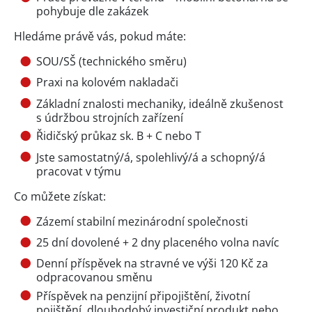
pohybuje dle zakázek
Hledáme právě vás, pokud máte:
SOU/SŠ (technického směru)
Praxi na kolovém nakladači
Základní znalosti mechaniky, ideálně zkušenost
s údržbou strojních zařízení
Řidičský průkaz sk. B + C nebo T
Jste samostatný/á, spolehlivý/á a schopný/á
pracovat v týmu
Co můžete získat:
Zázemí stabilní mezinárodní společnosti
25 dní dovolené + 2 dny placeného volna navíc
Denní příspěvek na stravné ve výši 120 Kč za
odpracovanou směnu
Příspěvek na penzijní připojištění, životní
pojištění, dlouhodobý investiční produkt nebo