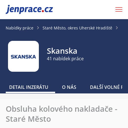
JenPráce.cz
Nabídky práce
Staré Město, okres Uherské Hradiště
Ob
Skanska
41 nabídek práce
DETAIL INZERÁTU
O NÁS
DALŠÍ VOLNÉ PO
Obsluha kolového nakladače -
Staré Město