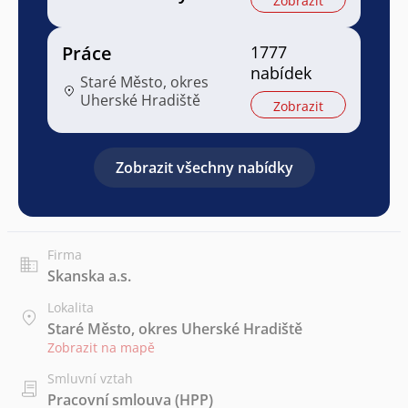
Zobrazit
Práce
1777
nabídek
Staré Město, okres
Uherské Hradiště
Zobrazit
Zobrazit všechny nabídky
Firma
Skanska a.s.
Lokalita
Staré Město, okres Uherské Hradiště
Zobrazit na mapě
Smluvní vztah
Pracovní smlouva (HPP)