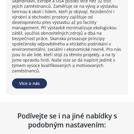
Skandinávii, Evropě a USA působí více než 32 tisíc
jejích zaměstnanců. Zaměřuje se na vývoj a výstavbu
šetrnou k okolí i lidem, kteří je obývají. Rezidenční i
výrobní a obchodní prostory zajišťuje od
developmentu přes výstavbu až po facility
management. Při výstavbě minimalizuje ekologickou
zátěž, využívá obnovitelných zdrojů a dbá na
bezpečnost práce. Skanska prosazuje principy
společensky odpovědného a etického podnikání v
environmentální, sociální i ekonomické rovině. Pro nás
jsou to ale lidé, kteří stojí za těmito projekty, a na ty
jsme opravdu hrdí. Naše vize se dá naplnit jedině s
týmem vysoce kvalifikovaných a motivovaných
zaměstnanců.
Více o nás
Podívejte se i na jiné nabídky s
podobným nastavením: