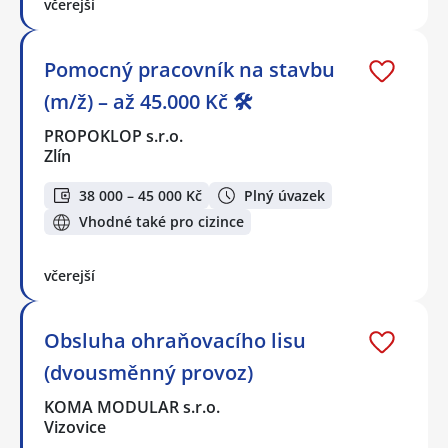
včerejší
Pomocný pracovník na stavbu
(m/ž) – až 45.000 Kč 🛠️
PROPOKLOP s.r.o.
Zlín
38 000 – 45 000 Kč
Plný úvazek
Vhodné také pro cizince
včerejší
Obsluha ohraňovacího lisu
(dvousměnný provoz)
KOMA MODULAR s.r.o.
Vizovice