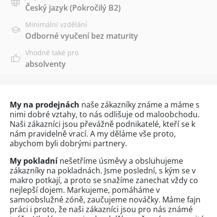
Český jazyk
(Pokročilý B2)
Minimální vzdělání
Odborné vyučení bez maturity
Vhodné také pro
absolventy
My na prodejnách
naše zákazníky známe a máme s
nimi dobré vztahy, to nás odlišuje od maloobchodu.
Naši zákazníci jsou převážně podnikatelé, kteří se k
nám pravidelně vrací. A my děláme vše proto,
abychom byli dobrými partnery.
My pokladní
nešetříme úsměvy a obsluhujeme
zákazníky na pokladnách. Jsme poslední, s kým se v
makro potkají, a proto se snažíme zanechat vždy co
nejlepší dojem. Markujeme, pomáháme v
samoobslužné zóně, zaučujeme nováčky. Máme fajn
práci i proto, že naši zákazníci jsou pro nás známé