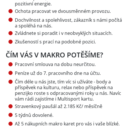
pozitivní energie.
Ochota pracovat ve dvousměnném provozu.
Dochvilnost a spolehlivost, zákazník s námi počítá
a spoléhá na nás.
Zvládnete si poradit i v neobvyklých situacích.
Zkušeností s prací na podobné pozici.
ČÍM VÁS V MAKRO POTĚŠÍME?
Pracovní smlouva na dobu neurčitou.
Peníze už do 7. pracovního dne na účtu.
Čím déle u nás jste, tím víc si užíváte - body a
příspěvek na kulturu, relax nebo příspěvek na
penzijko roste s odpracovanými roky u nás. Navíc
vám rádi zajistíme i Multisport kartu.
Stravenkový paušál až 2.185 Kč/ měsíčně
5 týdnů dovolené.
Až 5 nákupních makro karet pro vás i vaše blízké.