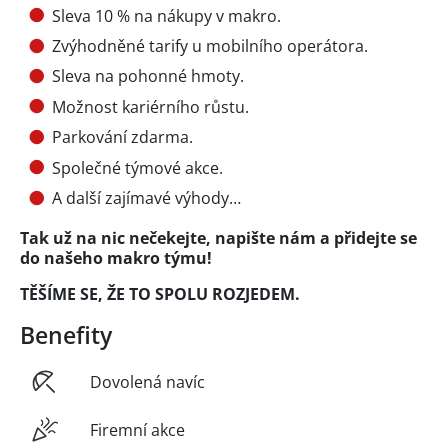
Sleva 10 % na nákupy v makro.
Zvýhodněné tarify u mobilního operátora.
Sleva na pohonné hmoty.
Možnost kariérního růstu.
Parkování zdarma.
Společné týmové akce.
A další zajímavé výhody…
Tak už na nic nečekejte, napište nám a přidejte se
do našeho makro týmu!
TĚŠÍME SE, ŽE TO SPOLU ROZJEDEM.
Benefity
Dovolená navíc
Firemní akce