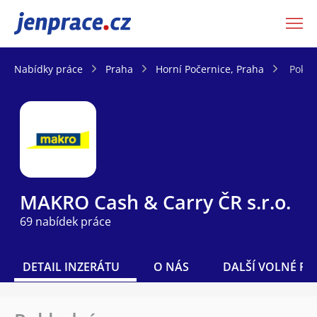
JenPráce.cz
Nabídky práce
Praha
Horní Počernice, Praha
Pokla
MAKRO Cash & Carry ČR s.r.o.
69 nabídek práce
DETAIL INZERÁTU
O NÁS
DALŠÍ VOLNÉ PO