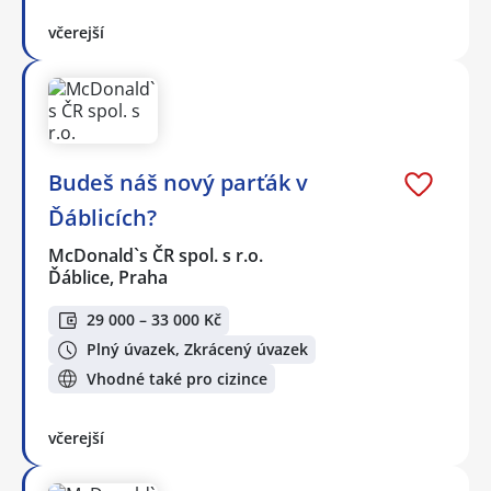
včerejší
Budeš náš nový parťák v
Ďáblicích?
McDonald`s ČR spol. s r.o.
Ďáblice, Praha
29 000 – 33 000 Kč
Plný úvazek, Zkrácený úvazek
Vhodné také pro cizince
včerejší