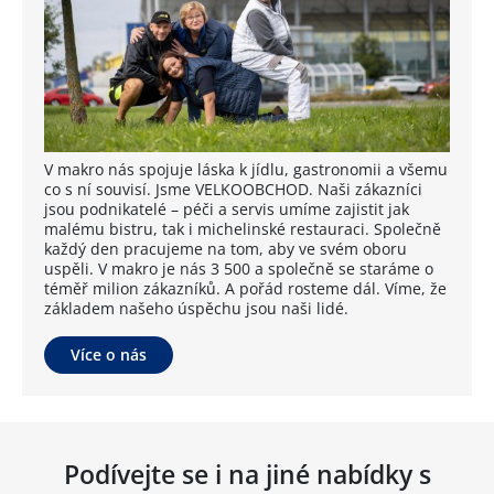
V makro nás spojuje láska k jídlu, gastronomii a všemu
co s ní souvisí. Jsme VELKOOBCHOD. Naši zákazníci
jsou podnikatelé – péči a servis umíme zajistit jak
malému bistru, tak i michelinské restauraci. Společně
každý den pracujeme na tom, aby ve svém oboru
uspěli. V makro je nás 3 500 a společně se staráme o
téměř milion zákazníků. A pořád rosteme dál. Víme, že
základem našeho úspěchu jsou naši lidé.
Více o nás
Podívejte se i na jiné nabídky s