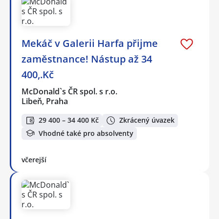
Mekáč v Galerii Harfa přijme
zaměstnance! Nástup až 34
400,.Kč
McDonald`s ČR spol. s r.o.
Libeň, Praha
29 400 – 34 400 Kč
Zkrácený úvazek
Vhodné také pro absolventy
včerejší