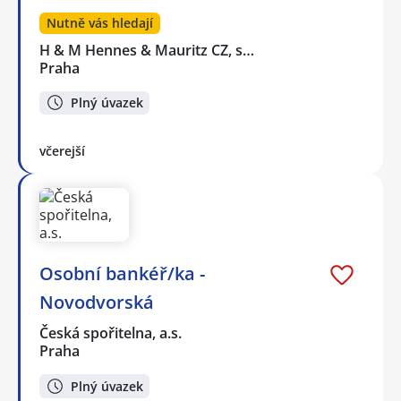
Nutně vás hledají
H & M Hennes & Mauritz CZ, s…
Praha
Plný úvazek
včerejší
Osobní bankéř/ka -
Novodvorská
Česká spořitelna, a.s.
Praha
Plný úvazek