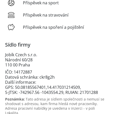
Příspěvek na sport
Příspěvek na stravování
Příspěvek na spoření a pojištění
Sídlo firmy
Jobík Czech s.r.o.
Národní 60/28
110 00 Praha
IČO: 14172887
Datová schránka: ckr8g2h
Další informace:
GPS: 50.08185567401,14.417031214509,
S-JTSK: -742967.56 -1043554.29, RUIAN: 21701288
Poznámka:
Tato adresa je sídlem společnosti a nemusí se
shodovat s adresou, kam firma hledá nové pracovníky.
Adresa pracovní nabídky je uvedena v inzerci - v poli
Lokalita.