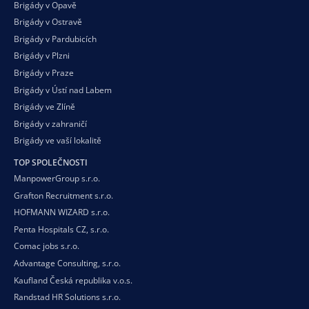
Brigády v Opavě
Brigády v Ostravě
Brigády v Pardubicích
Brigády v Plzni
Brigády v Praze
Brigády v Ústí nad Labem
Brigády ve Zlíně
Brigády v zahraničí
Brigády ve vaší
lokalitě
TOP SPOLEČNOSTI
ManpowerGroup s.r.o.
Grafton Recruitment s.r.o.
HOFMANN WIZARD s.r.o.
Penta Hospitals CZ, s.r.o.
Comac jobs s.r.o.
Advantage Consulting, s.r.o.
Kaufland Česká republika v.o.s.
Randstad HR Solutions s.r.o.