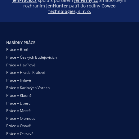
JenPráce.cz
spolu s portálem
JenFirmy.cz
a náborovým
rozhraním
JenHunter
patří do rodiny
Coweo
Technologies, s. r. o.
NABÍDKY PRÁCE
Práce v Brně
Práce v Českých Budějovicích
Práce v Havířově
Práce v Hradci Králové
Práce v Jihlavě
Práce v Karlových Varech
Práce v Kladně
Práce v Liberci
Práce v Mostě
Práce v Olomouci
Práce v Opavě
Práce v Ostravě