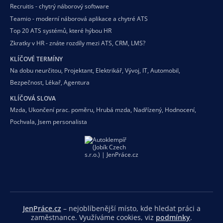
Recruitis - chytrý náborový software
Teamio - moderní náborová aplikace a chytré ATS
Top 20 ATS systémů, které hýbou HR
Zkratky v HR - znáte rozdíly mezi ATS, CRM, LMS?
KLÍČOVÉ TERMÍNY
Na dobu neurčitou
,
Projektant
,
Elektrikář
,
Vývoj
,
IT
,
Automobil
,
Bezpečnost
,
Lékař
,
Agentura
KLÍČOVÁ SLOVA
Mzda
,
Ukončení prac. poměru
,
Hrubá mzda
,
Nadřízený
,
Hodnocení
,
Pochvala
,
Jsem personalista
JenPráce.cz
– nejoblíbenější místo, kde hledat práci a
zaměstnance. Využíváme cookies, viz
podmínky
.