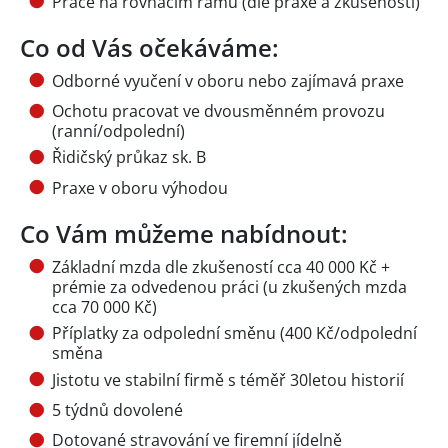
Práce na rovnacím rámu (dle praxe a zkušeností)
Co od Vás očekáváme:
Odborné vyučení v oboru nebo zajímavá praxe
Ochotu pracovat ve dvousměnném provozu
(ranní/odpolední)
Řidičský průkaz sk. B
Praxe v oboru výhodou
Co Vám můžeme nabídnout:
Základní mzda dle zkušeností cca 40 000 Kč +
prémie za odvedenou práci (u zkušených mzda
cca 70 000 Kč)
Příplatky za odpolední směnu (400 Kč/odpolední
směna
Jistotu ve stabilní firmě s téměř 30letou historií
5 týdnů dovolené
Dotované stravování ve firemní jídelně