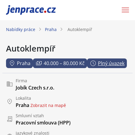
JenPráce.cz
Nabídky práce
Praha
Autoklempíř
Autoklempíř
Praha
40.000 – 80.000 Kč
Plný úvazek
Firma
Jobík Czech s.r.o.
Lokalita
Praha
Zobrazit na mapě
Smluvní vztah
Pracovní smlouva (HPP)
Jazykové znalosti