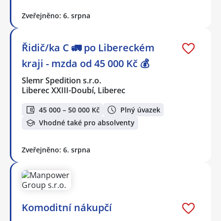
Zveřejněno: 6. srpna
Řidič/ka C 🚛 po Libereckém
kraji - mzda od 45 000 Kč 💰
Slemr Spedition s.r.o.
Liberec XXIII-Doubí, Liberec
45 000 – 50 000 Kč
Plný úvazek
Vhodné také pro absolventy
Zveřejněno: 6. srpna
Komoditní nákupčí