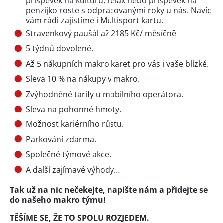
příspěvek na kulturu, relax nebo příspěvek na
penzijko roste s odpracovanými roky u nás. Navíc
vám rádi zajistíme i Multisport kartu.
Stravenkový paušál až 2185 Kč/ měsíčně
5 týdnů dovolené.
Až 5 nákupních makro karet pro vás i vaše blízké.
Sleva 10 % na nákupy v makro.
Zvýhodněné tarify u mobilního operátora.
Sleva na pohonné hmoty.
Možnost kariérního růstu.
Parkování zdarma.
Společné týmové akce.
A další zajímavé výhody…
Tak už na nic nečekejte, napište nám a přidejte se
do našeho makro týmu!
TĚŠÍME SE, ŽE TO SPOLU ROZJEDEM.