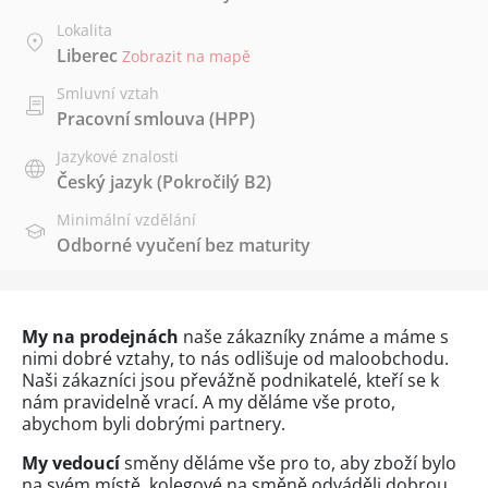
Lokalita
Liberec
Zobrazit na mapě
Smluvní vztah
Pracovní smlouva (HPP)
Jazykové znalosti
Český jazyk
(Pokročilý B2)
Minimální vzdělání
Odborné vyučení bez maturity
My na prodejnách
naše zákazníky známe a máme s
nimi dobré vztahy, to nás odlišuje od maloobchodu.
Naši zákazníci jsou převážně podnikatelé, kteří se k
nám pravidelně vrací. A my děláme vše proto,
abychom byli dobrými partnery.
My vedoucí
směny děláme vše pro to, aby zboží bylo
na svém místě, kolegové na směně odváděli dobrou