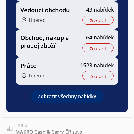
Vedoucí obchodu
43 nabídek
Liberec
Zobrazit
Obchod, nákup a
64 nabídek
prodej zboží
Zobrazit
Práce
1523 nabídek
Liberec
Zobrazit
Zobrazit všechny nabídky
Firma
MAKRO Cash & Carry ČR s.r.o.