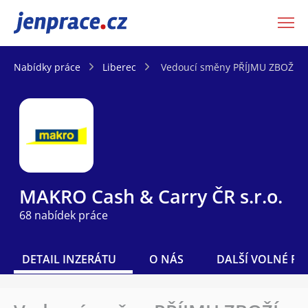
JenPráce.cz
Nabídky práce
Liberec
Vedoucí směny PŘÍJMU ZBOŽÍ A
MAKRO Cash & Carry ČR s.r.o.
68 nabídek práce
DETAIL INZERÁTU
O NÁS
DALŠÍ VOLNÉ PO