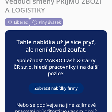
Vedoucí směny PŘÍJMU ZBOŽÍ
A LOGISTIKY
Liberec
Plný úvazek
Tahle nabídka už je sice pryč,
ale není důvod zoufat.
Společnost MAKRO Cash & Carry
ČR s.r.o. hledá pracovníky i na další
pozice:
Zobrazit nabídky firmy
Nebo se podívejte na jiné zajímavé
pracovní příležitosti ve vašem okolí: