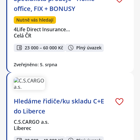
office, FIX + BONUSY
Nutně vás hledají
4Life Direct Insurance…
Celá ČR
23 000 – 60 000 Kč
Plný úvazek
Zveřejněno: 5. srpna
Hledáme řidiče/ku skladu C+E
do Liberce
C.S.CARGO a.s.
Liberec