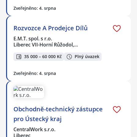
Zveřejněno: 4. srpna
Rozvozce A Prodejce Dílů
E.M.T. spol. s r.o.
Liberec VII-Horní Růžodol,…
35 000 – 60 000 Kč
Plný úvazek
Zveřejněno: 4. srpna
Obchodně-technický zástupce
pro Ústecký kraj
CentralWork s.r.o.
Liberec