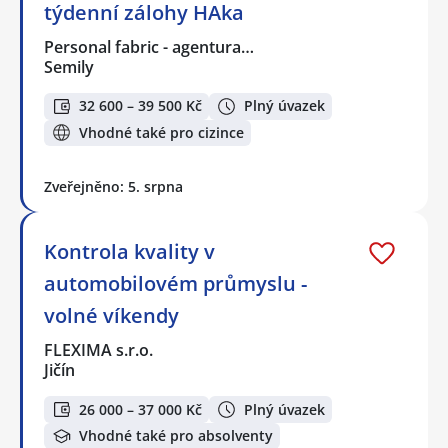
týdenní zálohy HAka
Personal fabric - agentura…
Semily
32 600 – 39 500 Kč
Plný úvazek
Vhodné také pro cizince
Zveřejněno: 5. srpna
Kontrola kvality v
automobilovém průmyslu -
volné víkendy
FLEXIMA s.r.o.
Jičín
26 000 – 37 000 Kč
Plný úvazek
Vhodné také pro absolventy