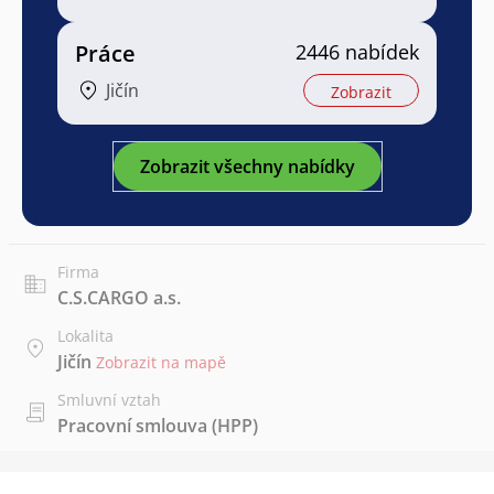
Práce
2446 nabídek
Jičín
Zobrazit
Zobrazit všechny nabídky
Firma
C.S.CARGO a.s.
Lokalita
Jičín
Zobrazit na mapě
Smluvní vztah
Pracovní smlouva (HPP)