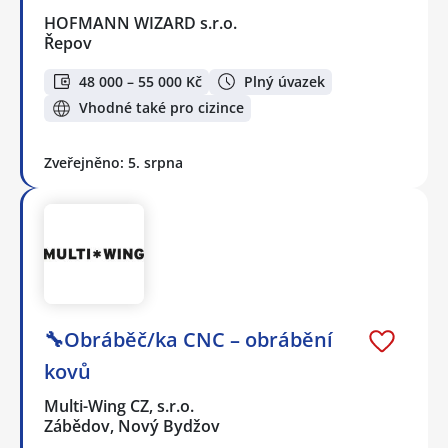
HOFMANN WIZARD s.r.o.
Řepov
48 000 – 55 000 Kč
Plný úvazek
Vhodné také pro cizince
Zveřejněno: 5. srpna
🔧Obráběč/ka CNC – obrábění
kovů
Multi-Wing CZ, s.r.o.
Zábědov, Nový Bydžov