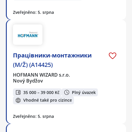
Zveřejněno: 5. srpna
Працівники-монтажники
(M/Ž) (A14425)
HOFMANN WIZARD s.r.o.
Nový Bydžov
35 000 – 39 000 Kč
Plný úvazek
Vhodné také pro cizince
Zveřejněno: 5. srpna