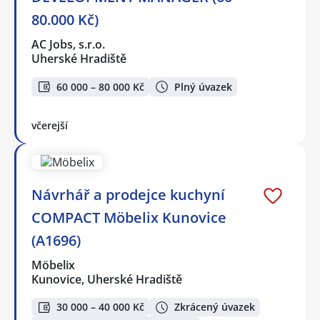
80.000 Kč)
AC Jobs, s.r.o.
Uherské Hradiště
60 000 – 80 000 Kč
Plný úvazek
včerejší
Návrhář a prodejce kuchyní
COMPACT Möbelix Kunovice
(A1696)
Möbelix
Kunovice, Uherské Hradiště
30 000 – 40 000 Kč
Zkrácený úvazek