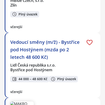
mBlue Czech, s.r.o.
Zlín
Plný úvazek
včerejší
Vedoucí směny (m/ž) - Bystřice
pod Hostýnem (mzda po 2
letech 48 600 Kč)
Lidl Česká republika s.r.o.
Bystřice pod Hostýnem
44 000 – 48 600 Kč
Plný úvazek
včerejší