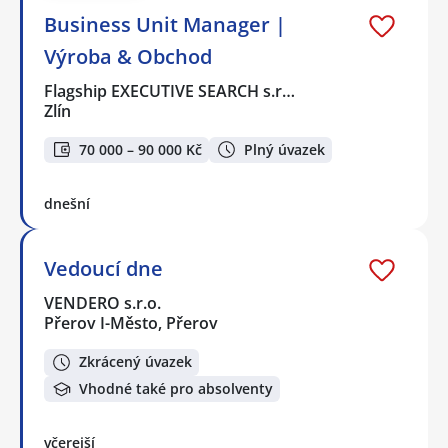
Business Unit Manager |
Výroba & Obchod
Flagship EXECUTIVE SEARCH s.r…
Zlín
70 000 – 90 000 Kč
Plný úvazek
dnešní
Vedoucí dne
VENDERO s.r.o.
Přerov I-Město, Přerov
Zkrácený úvazek
Vhodné také pro absolventy
včerejší