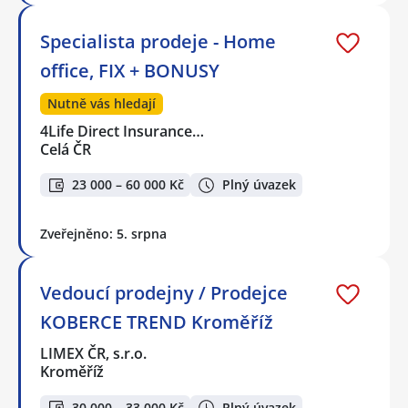
Specialista prodeje - Home
office, FIX + BONUSY
Nutně vás hledají
4Life Direct Insurance…
Celá ČR
23 000 – 60 000 Kč
Plný úvazek
Zveřejněno: 5. srpna
Vedoucí prodejny / Prodejce
KOBERCE TREND Kroměříž
LIMEX ČR, s.r.o.
Kroměříž
30 000 – 33 000 Kč
Plný úvazek