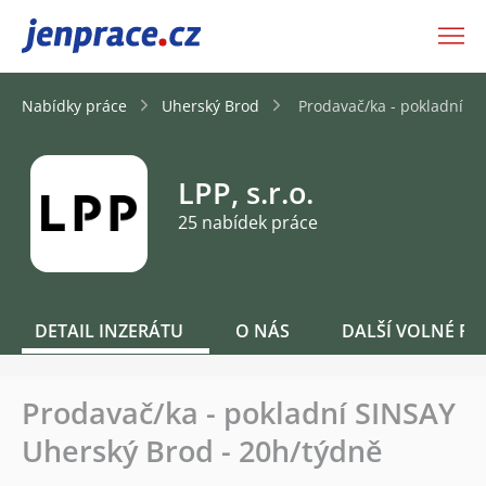
JenPráce.cz
Nabídky práce
Uherský Brod
Prodavač/ka - pokladní S
LPP, s.r.o.
25 nabídek práce
DETAIL INZERÁTU
O NÁS
DALŠÍ VOLNÉ PO
Prodavač/ka - pokladní SINSAY
Uherský Brod - 20h/týdně