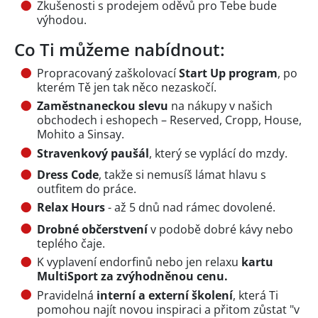
Zkušenosti s prodejem oděvů pro Tebe bude
výhodou.
Co Ti můžeme nabídnout:
Propracovaný zaškolovací
Start Up program
, po
kterém Tě jen tak něco nezaskočí.
Zaměstnaneckou slevu
na nákupy v našich
obchodech i eshopech – Reserved, Cropp, House,
Mohito a Sinsay.
Stravenkový paušál
, který se vyplácí do mzdy.
Dress Code
, takže si nemusíš lámat hlavu s
outfitem do práce.
Relax Hours
- až 5 dnů nad rámec dovolené.
Drobné občerstvení
v podobě dobré kávy nebo
teplého čaje.
K vyplavení endorfinů nebo jen relaxu
kartu
MultiSport za zvýhodněnou cenu.
Pravidelná
interní a externí školení
, která Ti
pomohou najít novou inspiraci a přitom zůstat "v