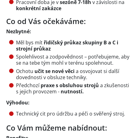
Pracovní doba je v
sezóně 7-18h
v závislosti na
konkrétní zakázce
Co od Vás očekáváme:
Nezbytné:
Měl bys mít
řidičský průkaz skupiny B a C i
strojní průkaz
Spolehlivost a zodpovědnost – potřebujeme, aby
se na tebe tým mohl v terénu spolehnout.
Ochotu
učit se nové věci
a osvojovat si další
dovednosti v obsluze techniky.
Předchozí
praxe s obsluhou strojů
a zkušenosti
s jejich provozem -
nutností.
Výhodou:
Technický cit pro údržbu a péči o svěřený stroj.
Co Vám můžeme nabídnout:
Benefity: