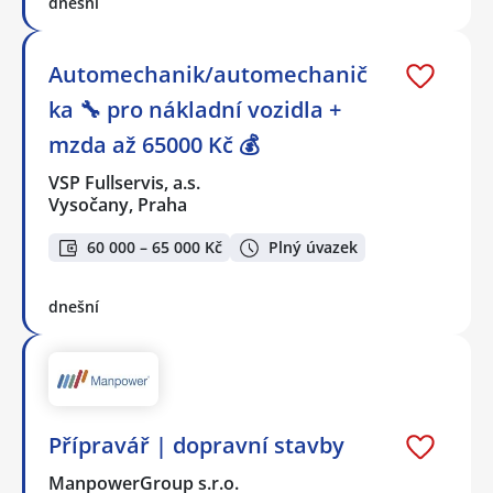
dnešní
Automechanik/automechanič
ka 🔧 pro nákladní vozidla +
mzda až 65000 Kč 💰
VSP Fullservis, a.s.
Vysočany, Praha
60 000 – 65 000 Kč
Plný úvazek
dnešní
Přípravář | dopravní stavby
ManpowerGroup s.r.o.