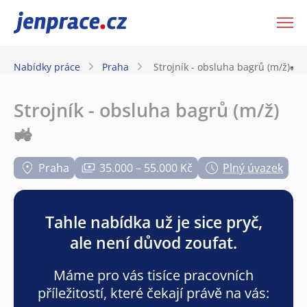
JenPráce.cz
Nabídky práce
Praha
Strojník - obsluha bagrů (m/ž)🚜
Strojník - obsluha bagrů (m/ž)
🚜
Praha
35.000 – 55.000 Kč
Plný úvazek
Tahle nabídka už je sice pryč,
ale není důvod zoufat.
Máme pro vás tisíce pracovních
příležitostí, které čekají právě na vás: