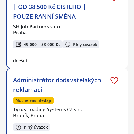
| OD 38.500 Kč ČISTÉHO |
POUZE RANNÍ SMĚNA
SH Job Partners s.r.o.
Praha
49 000 – 53 000 Kč
Plný úvazek
dnešní
Administrátor dodavatelských
reklamací
Nutně vás hledají
Tyros Loading Systems CZ s.r…
Braník, Praha
Plný úvazek