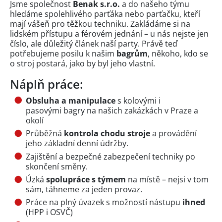
Jsme společnost
Benak s.r.o.
a do našeho týmu
hledáme spolehlivého parťáka nebo parťačku, kteří
mají vášeň pro těžkou techniku. Zakládáme si na
lidském přístupu a férovém jednání – u nás nejste jen
číslo, ale důležitý článek naší party. Právě teď
potřebujeme posilu k našim
bagrům
, někoho, kdo se
o stroj postará, jako by byl jeho vlastní.
Náplň práce:
Obsluha a manipulace
s kolovými i
pasovými bagry na našich zakázkách v Praze a
okolí
Průběžná
kontrola chodu stroje
a provádění
jeho základní denní údržby.
Zajištění a bezpečné zabezpečení techniky po
skončení směny.
Úzká
spolupráce s týmem
na místě – nejsi v tom
sám, táhneme za jeden provaz.
Práce na plný úvazek s možností nástupu
ihned
(HPP i OSVČ)