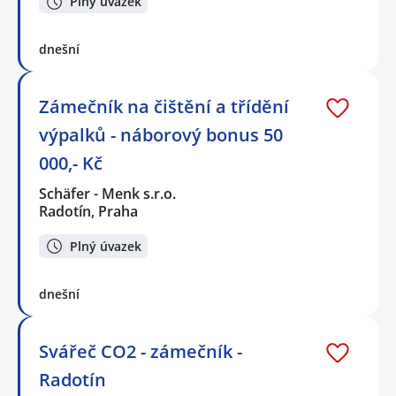
Plný úvazek
dnešní
Zámečník na čištění a třídění
výpalků - náborový bonus 50
000,- Kč
Schäfer - Menk s.r.o.
Radotín, Praha
Plný úvazek
dnešní
Svářeč CO2 - zámečník -
Radotín