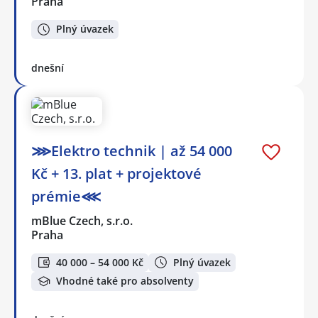
Praha
Plný úvazek
dnešní
⋙Elektro technik | až 54 000
Kč + 13. plat + projektové
prémie⋘
mBlue Czech, s.r.o.
Praha
40 000 – 54 000 Kč
Plný úvazek
Vhodné také pro absolventy