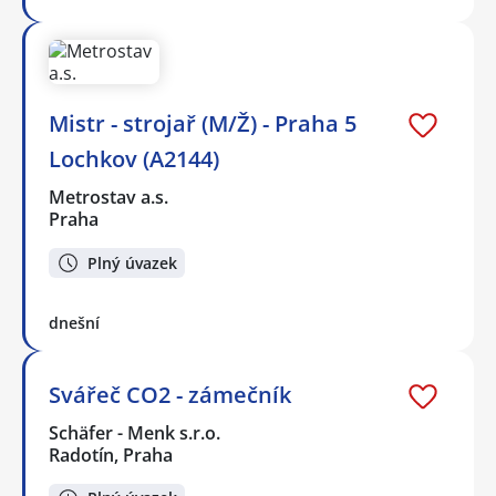
Mistr - strojař (M/Ž) - Praha 5
Lochkov (A2144)
Metrostav a.s.
Praha
Plný úvazek
dnešní
Svářeč CO2 - zámečník
Schäfer - Menk s.r.o.
Radotín, Praha