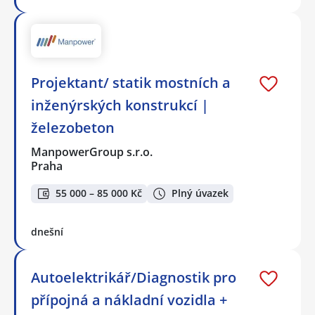
Projektant/ statik mostních a
inženýrských konstrukcí |
železobeton
ManpowerGroup s.r.o.
Praha
55 000 – 85 000 Kč
Plný úvazek
dnešní
Autoelektrikář/Diagnostik pro
přípojná a nákladní vozidla +